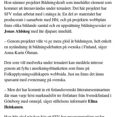
Hon nämner projektet Bildningskraft som innehåller element som
kommer att återanvändas under temaåret. Det här projektet har
SFV redan arbetat med i många år. En del av materialet har
producerats i samarbete med Hbl, och på projektets webbplats
finns olika bildande samtal och en uppsättning bildningsessäer av
Jonas Ahlskog
med lite djupare innehåll.
– Genom projektet ville vi ge mera glöd åt bildningen, helt enkelt
en nytändning åt bildningsdebatten på svenska i Fin­land, säger
Anna-Karin Öhman.
Den som vill medverka under temaåret kan meddela intresse
genom att fylla i ansökningsblanketten som finns på
Folkupplysningssällskapets webbsida. Just nu finns det ännu
sparsamt med evene­mang på svenska.
– Men det har kommit in ett finlands­svenskt litteraturseminarium
där man varje höst marknadsför tre författare från Svenskfinland i
Elina
Göteborg med omnejd, säger stiftelsens informatör
Heiskanen
.
Hon blir glad när hon hör att SFV har programpunkter under