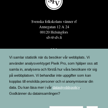
Svenska folkskolans vänner rf
Annegatan 12 A 24
00120 Helsingfors
sfv@sfv.fi
GRO
FÖRENINGSRESURSEN
Vi samlar statistik när du besöker vår webbplats. Vi
använder analysverktyget Piwik Pro, som hjälper oss att
MINNESRUNOR.FI
samla in, analysera och förstå hur våra besökare rör sig
UPPSLAGSVERKET FINLAND
på webbplatsen. Vi behandlar inte uppgifter som kan
LÄGENHETER
kopplas till enskilda personer och vi anonymiserar din
FAKTURERING
data. Du kan läsa mer i vår
dataskyddspolicy
.
Godkänner du datainsamlingen?