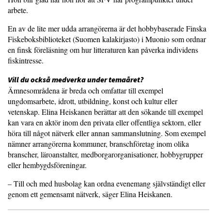
arbete.
En av de lite mer udda arrangörerna är det hobbybaserade Finska
Fiskeboks­biblioteket (Suomen kalakirjasto) i Muonio som ordnar
en finsk föreläs­ning om hur litteraturen kan påverka individens
fiskintresse.
Vill du också medverka under tema­året?
Ämnesområdena är breda och omfattar till exempel
ungdomsarbete, idrott, utbildning, konst och kultur eller
vetenskap. Elina Heiskanen berättar att den sökande till exempel
kan vara en aktör inom den privata eller offentliga sektorn, eller
höra till något nätverk eller annan sammanslutning. Som exempel
nämner arrangörerna kommuner, branschföretag inom olika
branscher, läroanstalter, medborgarorganisationer, hobbygrupper
eller hembygdsföre­ningar.
– Till och med husbolag kan ordna evenemang självständigt eller
genom ett gemensamt nätverk, säger Elina Heiskanen.