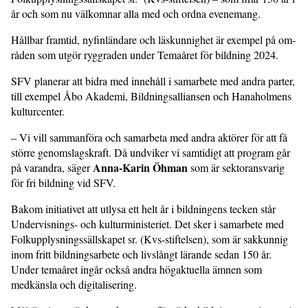
år och som nu välkomnar alla med och ordna evenemang.
Hållbar framtid, nyfinlän­dare och läskunnig­het är exempel på om­
råden som utgör rygg­raden under Temaåret för bildning 2024.
SFV planerar att bidra med innehåll i samarbete med andra parter,
till exempel Åbo Akademi, Bildningsalliansen och Hanaholmens
kulturcenter.
– Vi vill sammanföra och samarbeta med andra aktörer för att få
större genom­slagskraft. Då undviker vi samtidigt att program går
Anna-Karin Öhman
på varandra, säger
som är sektoransvarig
för fri bildning vid SFV.
Bakom initiativet att utlysa ett helt år i bildningens tecken står
Undervisnings- och kulturministeriet. Det sker i samarbete med
Folkupplysningssällskapet sr. (Kvs-stiftelsen), som är sakkunnig
inom fritt bildningsarbete och livslångt lärande sedan 150 år.
Under temaåret ingår också andra högaktuella ämnen som
medkänsla och digitalisering.