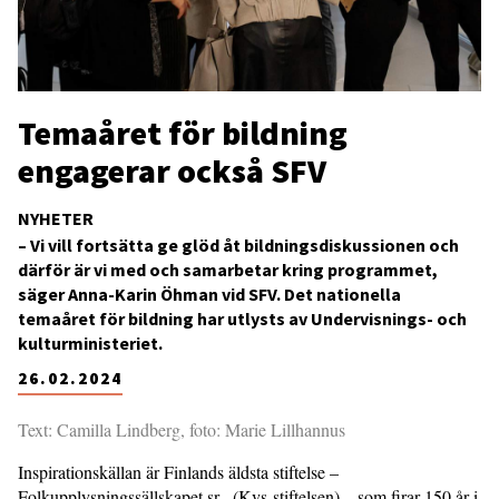
Temaåret för bildning
engagerar också SFV
NYHETER
– Vi vill fortsätta ge glöd åt bildningsdiskussionen och
därför är vi med och samarbetar kring programmet,
säger Anna-Karin Öhman vid SFV. Det nationella
temaåret för bildning har utlysts av Undervisnings- och
kulturministeriet.
26.02.2024
Text: Camilla Lindberg, foto: Marie Lillhannus
Inspirationskällan är Finlands äldsta stiftelse –
Folkupplysningssällskapet sr. (Kvs-stiftelsen) – som firar 150 år i