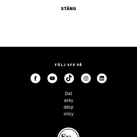
STÄNG
FÖLJ SFV PÅ
Dat
asky
ddsp
olicy