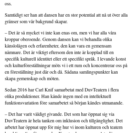
oss.
Samtidigt ser han att dansen har en stor potential att nå ut över alla
gränser som vår bakgrund skapar.
– Det är så mycket vi inte kan enas om, men vi har alla våra
kroppar oberoende. Genom dansen kan vi behandla olika
känslolägen och erfarenheter, den kan vara en gemensam
nämnare. Det är viktigt eftersom den inte är kopplad till en
specifik kulturell identitet eller ett specifikt språk. I levande konst
och kulturföreställningar möts vi i ett rum och koncentrerar oss på
en föreställning just där och då. Sådana samlingspunkter kan
skapa gemenskap och möten.
Sedan 2016 har Carl Knif samarbetat med DuvTeatern i flera
olika produktioner. Han kände ingen med en intellektuell
funktionsvariation före samarbetet så början kändes utmanande.
– Det har varit väldigt givande. Det som har öppnat sig via
DuvTeatern är hela tanken om inklusion och tillgänglighet. Det
arbetet har öppnat upp för mig hur vi inom kulturen och teatern