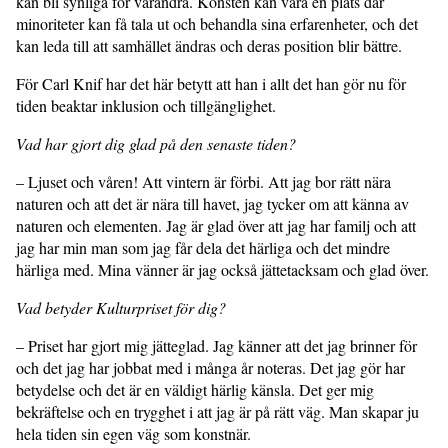
kan bli synliga för varandra. Konsten kan vara en plats där
minoriteter kan få tala ut och behandla sina erfarenheter, och det
kan leda till att samhället ändras och deras position blir bättre.
För Carl Knif har det här betytt att han i allt det han gör nu för
tiden beaktar inklusion och tillgänglighet.
Vad har gjort dig glad på den senaste tiden?
– Ljuset och våren! Att vintern är förbi. Att jag bor rätt nära
naturen och att det är nära till havet, jag tycker om att känna av
naturen och elementen. Jag är glad över att jag har familj och att
jag har min man som jag får dela det härliga och det mindre
härliga med. Mina vänner är jag också jättetacksam och glad över.
Vad betyder Kulturpriset för dig?
– Priset har gjort mig jätteglad. Jag känner att det jag brinner för
och det jag har jobbat med i många år noteras. Det jag gör har
betydelse och det är en väldigt härlig känsla. Det ger mig
bekräftelse och en trygghet i att jag är på rätt väg. Man skapar ju
hela tiden sin egen väg som konstnär.