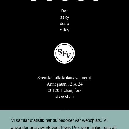
Dat
asky
ddsp
olicy
Svenska folkskolans vänner rf
Annegatan 12 A 24
00120 Helsingfors
sfv@sfv.fi
GRO
FÖRENINGSRESURSEN
Vi samlar statistik när du besöker vår webbplats. Vi
använder analysverktyget Piwik Pro, som hjälper oss att
MINNESRUNOR.FI