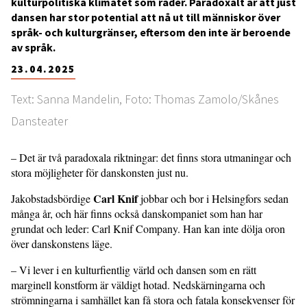
kulturpolitiska klimatet som råder. Paradoxalt är att just
dansen har stor potential att nå ut till människor över
språk- och kulturgränser, eftersom den inte är beroende
av språk.
23.04.2025
Text: Sanna Mandelin, Foto: Thomas Zamolo/Skånes
Dansteater
– Det är två paradoxala riktningar: det finns stora utmaningar och
stora möjligheter för danskonsten just nu.
Carl Knif
Jakobstadsbördige
jobbar och bor i Helsingfors sedan
många år, och här finns också danskompaniet som han har
grundat och leder: Carl Knif Company. Han kan inte dölja oron
över danskonstens läge.
– Vi lever i en kulturfientlig värld och dansen som en rätt
marginell konstform är väldigt hotad. Nedskärningarna och
strömningarna i samhället kan få stora och fatala konsekvenser för