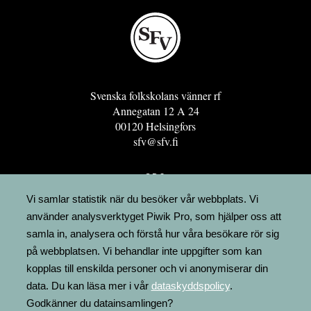
Svenska folkskolans vänner rf
Annegatan 12 A 24
00120 Helsingfors
sfv@sfv.fi
GRO
FÖRENINGSRESURSEN
Vi samlar statistik när du besöker vår webbplats. Vi
använder analysverktyget Piwik Pro, som hjälper oss att
MINNESRUNOR.FI
samla in, analysera och förstå hur våra besökare rör sig
UPPSLAGSVERKET FINLAND
på webbplatsen. Vi behandlar inte uppgifter som kan
LÄGENHETER
kopplas till enskilda personer och vi anonymiserar din
FAKTURERING
data. Du kan läsa mer i vår
dataskyddspolicy
.
Godkänner du datainsamlingen?