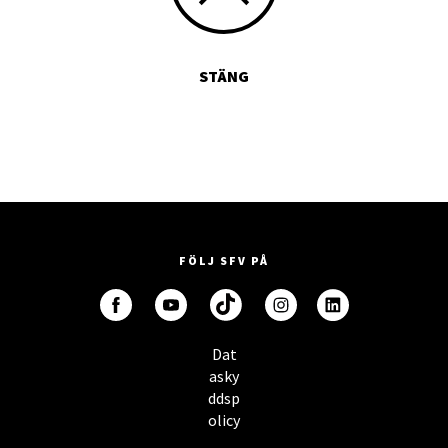
STÄNG
FÖLJ SFV PÅ
Dat
asky
ddsp
olicy