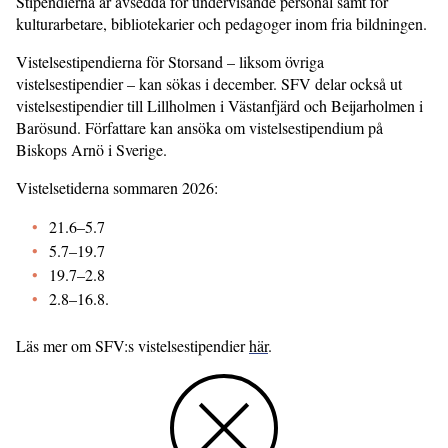
Stipendierna är avsedda för undervisande personal samt för
kulturarbetare, bibliotekarier och pedagoger inom fria bildningen.
Vistelsestipendierna för Storsand – liksom övriga
vistelsestipendier – kan sökas i december. SFV delar också ut
vistelsestipendier till Lillholmen i Västanfjärd och Beijarholmen i
Barösund. Författare kan ansöka om vistelsestipendium på
Biskops Arnö i Sverige.
Vistelsetiderna sommaren 2026:
21.6–5.7
5.7–19.7
19.7–2.8
2.8–16.8.
Läs mer om SFV:s vistelsestipendier
här
.