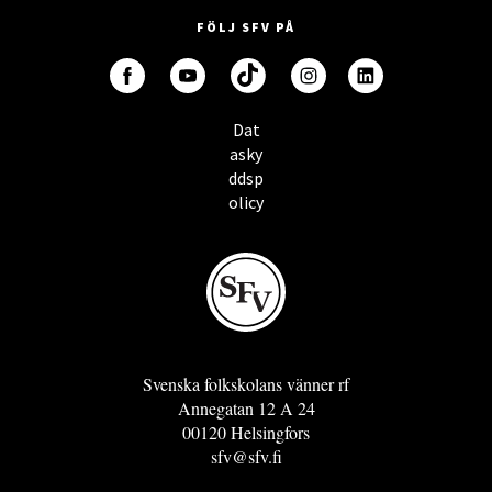
FÖLJ SFV PÅ
Dat
asky
ddsp
olicy
Svenska folkskolans vänner rf
Annegatan 12 A 24
00120 Helsingfors
sfv@sfv.fi