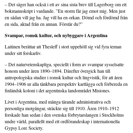
– Det säger han också i ett av sina sista brev till Lagerborg om ett
bokmanuskript i vardande. ”En storm får jag emot mig. Men just
en sådan vill jag ha. Jag vill ha en orkan. Dömd och fördömd från
en sida, aktad från en annan. Förstår du?”
Svampar, romsk kultur, och nybyggare i Argentina
Laitinen berättar att Thesleff i stort uppehöll sig vid fyra teman
under sitt forskarliv.
– Det naturvetenskapliga, speciellt i form av svampar sysselsatte
honom under åren 1890–1894. Därefter övergick han till
antropologiska studier i romsk kultur och lingvistik, för att åren
1904–1906 ur alla tänkbara perspektiv kartlägga och förbereda en
finländsk koloni i det argentinska landområdet Misiones.
Livet i Argentina, med många tärande administrativa och
personliga motgångar, sträckte sig till 1910. Åren 1910–1912
forskade han sedan i den svenska förbrytarslangen i Stockholms
undre värld, parallellt med ett ordförandeskap i internationella
Gypsy Lore Society.