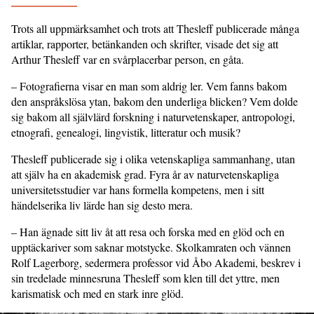
Trots all uppmärksamhet och trots att Thesleff publicerade många
artiklar, rapporter, betänkanden och skrifter, visade det sig att
Arthur Thesleff var en svårplacerbar person, en gåta.
– Fotografierna visar en man som aldrig ler. Vem fanns bakom
den anspråkslösa ytan, bakom den underliga blicken? Vem dolde
sig bakom all självlärd forskning i naturvetenskaper, antropologi,
etnografi, genealogi, lingvistik, litteratur och musik?
Thesleff publicerade sig i olika vetenskapliga sammanhang, utan
att själv ha en akademisk grad. Fyra år av naturvetenskapliga
universitetsstudier var hans formella kompetens, men i sitt
händelserika liv lärde han sig desto mera.
– Han ägnade sitt liv åt att resa och forska med en glöd och en
upptäckariver som saknar motstycke. Skolkamraten och vännen
Rolf Lagerborg, sedermera professor vid Åbo Akademi, beskrev i
sin tredelade minnesruna Thesleff som klen till det yttre, men
karismatisk och med en stark inre glöd.