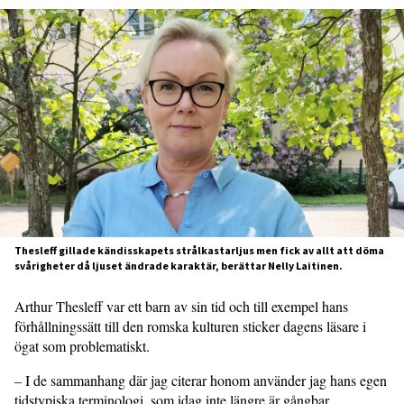
Thesleff gillade kändisskapets strålkastarljus men fick av allt att döma
svårigheter då ljuset ändrade karaktär, berättar Nelly Laitinen.
Arthur Thesleff var ett barn av sin tid och till exempel hans
förhållningssätt till den romska kulturen sticker dagens läsare i
ögat som problematiskt.
– I de sammanhang där jag citerar honom använder jag hans egen
tidstypiska terminologi, som idag inte längre är gångbar.