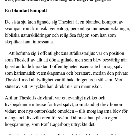
En blandad kompott
De sista sju åren ägnade sig Thesleff åt en blandad kompott av
svampar, romsk musik, genealogi, personliga minnesanteckningar,
bibliska naturskildringar och religiösa frågor, som han som
skeptiker fann intressanta.
– Att befinna sig i offentlighetens strålkastarljus var en position
som Thesleff av allt att döma gillade men som blev besvärlig när
ljuset ändrade karaktär. I offentligheten iscensatte han sig själv
som karismatisk vetenskapsman och berättare, medan den private
Thesleff med all tydlighet var tillbakadragen och stillsam. Mot
slutet av sitt liv tyckte han direkt illa om människor.
Arthur Thesleffs drivkraft var ett ovanligt nyfiket och
livsbejakande intresse för livet självt, som ständigt drev honom
vidare mot nya outforskade områden – tills motgångarna blev för
många och livsvillkoren för svåra. Då brast han på sin egen
högspänning, som Rolf Lagerborg uttryckte det.