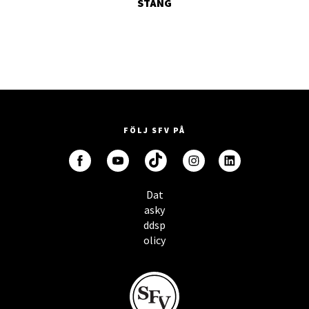
STÄNG
FÖLJ SFV PÅ
Dat
asky
ddsp
olicy