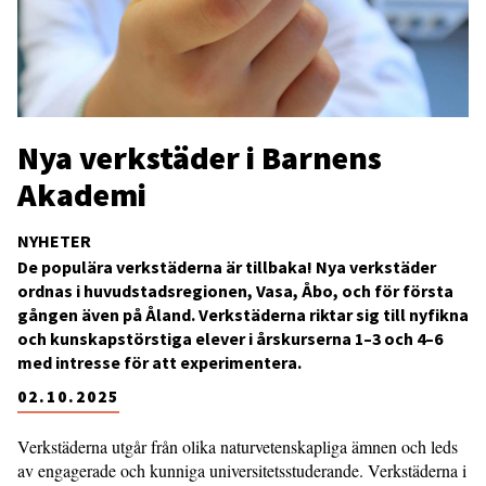
Nya verkstäder i Barnens
Akademi
NYHETER
De populära verkstäderna är tillbaka! Nya verkstäder
ordnas i huvudstadsregionen, Vasa, Åbo, och för första
gången även på Åland. Verkstäderna riktar sig till nyfikna
och kunskapstörstiga elever i årskurserna 1–3 och 4–6
med intresse för att experimentera.
02.10.2025
Verkstäderna utgår från olika naturvetenskapliga ämnen och leds
av engagerade och kunniga universitetsstuderande. Verkstäderna i