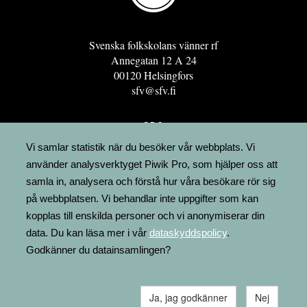
Svenska folkskolans vänner rf
Annegatan 12 A 24
00120 Helsingfors
sfv@sfv.fi
GRO
FÖRENINGSRESURSEN
Vi samlar statistik när du besöker vår webbplats. Vi
använder analysverktyget Piwik Pro, som hjälper oss att
MINNESRUNOR.FI
samla in, analysera och förstå hur våra besökare rör sig
UPPSLAGSVERKET FINLAND
på webbplatsen. Vi behandlar inte uppgifter som kan
LÄGENHETER
kopplas till enskilda personer och vi anonymiserar din
FAKTURERING
data. Du kan läsa mer i vår
dataskyddspolicy
.
Godkänner du datainsamlingen?
Ja, jag godkänner
Nej