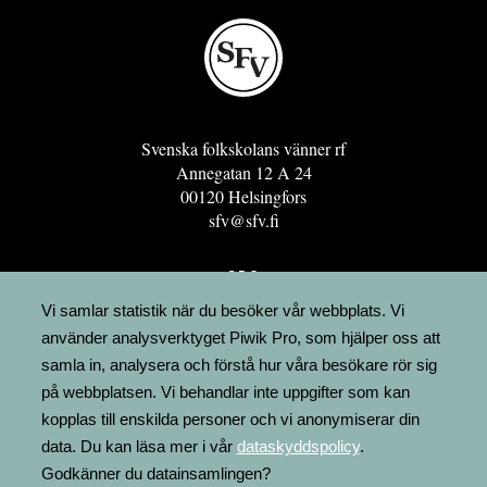
Svenska folkskolans vänner rf
Annegatan 12 A 24
00120 Helsingfors
sfv@sfv.fi
GRO
FÖRENINGSRESURSEN
Vi samlar statistik när du besöker vår webbplats. Vi
använder analysverktyget Piwik Pro, som hjälper oss att
MINNESRUNOR.FI
samla in, analysera och förstå hur våra besökare rör sig
UPPSLAGSVERKET FINLAND
på webbplatsen. Vi behandlar inte uppgifter som kan
LÄGENHETER
kopplas till enskilda personer och vi anonymiserar din
FAKTURERING
data. Du kan läsa mer i vår
dataskyddspolicy
.
Godkänner du datainsamlingen?