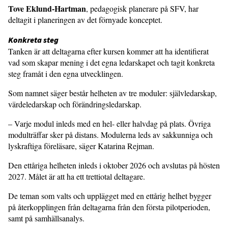
Tove Eklund-Hartman
, pedagogisk planerare på SFV, har
deltagit i planeringen av det förnyade konceptet.
Konkreta steg
Tanken är att deltagarna efter kursen kommer att ha identifierat
vad som skapar mening i det egna ledar­skapet och tagit konkreta
steg framåt i den egna utveck­lingen.
Som namnet säger består helheten av tre moduler: självledarskap,
värdeledarskap och förändringsledarskap.
– Varje modul inleds med en hel- eller halvdag på plats. Övriga
modul­träffar sker på distans. Modulerna leds av sakkunniga och
lyskraftiga föreläsare, säger Katarina Rejman.
Den ettåriga helheten inleds i okto­ber 2026 och avslutas på hösten
2027. Målet är att ha ett trettiotal deltagare.
De teman som valts och upplägget med en ettårig helhet bygger
på åter­kopplingen från deltagarna från den första pilotperioden,
samt på sam­hällsanalys.