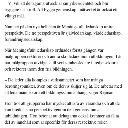
– Vi vill att deltagarna utvecklar sin yrkesidentitet och blir
tryggare i sin roll. Att bygga gemenskap i nätverket är också ett
viktigt mål.
Namnet på den nya helheten är Meningsfullt ledarskap ur tre
perspek­tiv. De tre perspektiven är självledarskap, värdeledarskap,
förändringsledarskap.
När Meningsfullt ledarskap ordnades första gången var
målgruppen rekto­rer och andra skolledare inom utbild­ningen. I år
har målgruppen utvidgats till verksamhetsledare i tredje sektorn
och rektorer inom den fria bildningen.
– De leder alla komplexa verksam­heter som har många
beröringspunk­ter, även om de delvis skiljer sig åt. De arbetar med
att leda människor i ett bildningssammanhang, säger Rejman.
Hon tror att grupperna har mycket att lära av varandra och att de
kan bredda sina perspektiv genom den gemensamma
utbildningen. Hon betonar att deltagarna också kommer att få ta
del av innehåll som är specifikt för deras respektive roller.