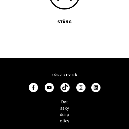
STÄNG
FÖLJ SFV PÅ
Dat
asky
ddsp
olicy