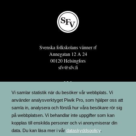
Svenska folkskolans vänner rf
Annegatan 12 A 24
00120 Helsingfors
sfv@sfv.fi
GRO
FÖRENINGSRESURSEN
Vi samlar statistik när du besöker vår webbplats. Vi
använder analysverktyget Piwik Pro, som hjälper oss att
MINNESRUNOR.FI
samla in, analysera och förstå hur våra besökare rör sig
UPPSLAGSVERKET FINLAND
på webbplatsen. Vi behandlar inte uppgifter som kan
LÄGENHETER
kopplas till enskilda personer och vi anonymiserar din
FAKTURERING
data. Du kan läsa mer i vår
dataskyddspolicy
.