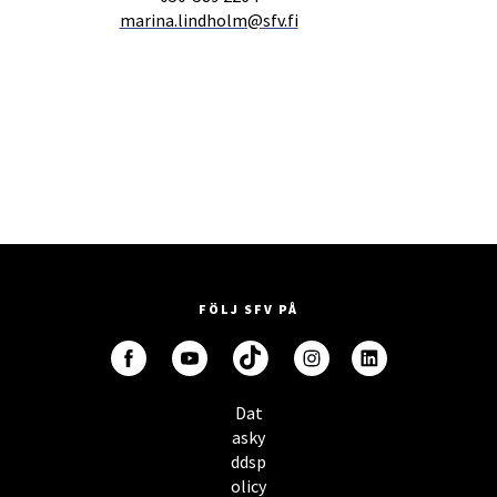
marina.lindholm@sfv.fi
FÖLJ SFV PÅ
Dat
asky
ddsp
olicy