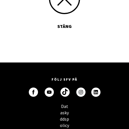
STÄNG
FÖLJ SFV PÅ
Dat
asky
ddsp
olicy