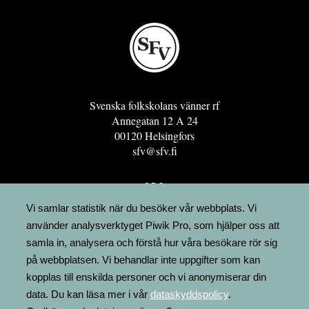
Svenska folkskolans vänner rf
Annegatan 12 A 24
00120 Helsingfors
sfv@sfv.fi
GRO
FÖRENINGSRESURSEN
Vi samlar statistik när du besöker vår webbplats. Vi
använder analysverktyget Piwik Pro, som hjälper oss att
MINNESRUNOR.FI
samla in, analysera och förstå hur våra besökare rör sig
UPPSLAGSVERKET FINLAND
på webbplatsen. Vi behandlar inte uppgifter som kan
LÄGENHETER
kopplas till enskilda personer och vi anonymiserar din
FAKTURERING
data. Du kan läsa mer i vår
dataskyddspolicy
.