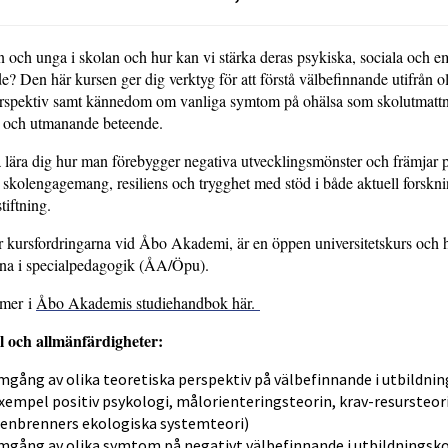
 och unga i skolan och hur kan vi stärka deras psykiska, sociala och e
e? Den här kursen ger dig verktyg för att förstå välbefinnande utifrån o
perspektiv samt kännedom om vanliga symtom på ohälsa som skolutmattn
o och utmanande beteende.
 lära dig hur man förebygger negativa utvecklingsmönster och främjar p
 skolengagemang, resiliens och trygghet med stöd i både aktuell forskn
tiftning.
r kursfordringarna vid Åbo Akademi, är en öppen universitetskurs och hö
rna i specialpedagogik (ÅA/Öpu).
 mer i
Åbo Akademis studiehandbok här.
 och allmänfärdigheter:
gång av olika teoretiska perspektiv på välbefinnande i utbildni
 exempel positiv psykologi, målorienteringsteorin, krav-resursteor
enbrenners ekologiska systemteori)
gång av olika symtom på negativt välbefinnande i utbildningskon