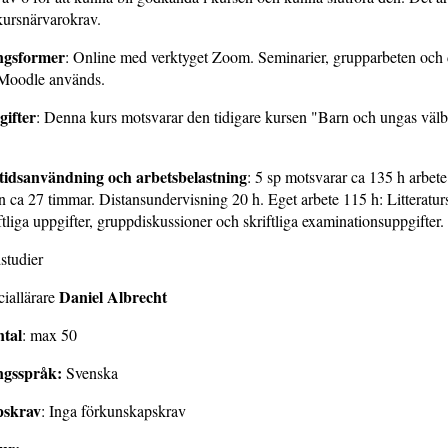
kursnärvarokrav.
ngsformer
: Online med verktyget Zoom. Seminarier, grupparbeten och 
 Moodle används.
gifter
: Denna kurs motsvarar den tidigare kursen "Barn och ungas väl
tidsanvändning och arbetsbelastning
: 5 sp motsvarar ca 135 h arbete
 ca 27 timmar. Distansundervisning 20 h. Eget arbete 115 h: Litteratu
iftliga uppgifter, gruppdiskussioner och skriftliga examinationsuppgifter.
studier
Daniel Albrecht
ciallärare
ntal
: max 50
ngsspråk:
Svenska
pskrav
: Inga förkunskapskrav