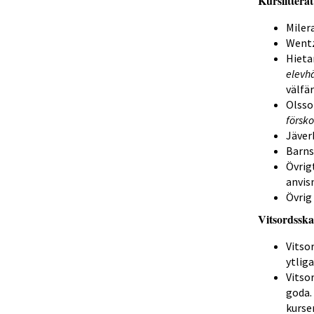
Kurslitterat
Milera
Wentze
Hietan
elevh
välfä
Olsson
försko
Jäverb
Barns
Övrig
anvis
Övrig 
Vitsordsska
Vitso
ytliga
Vitso
goda.
kurse