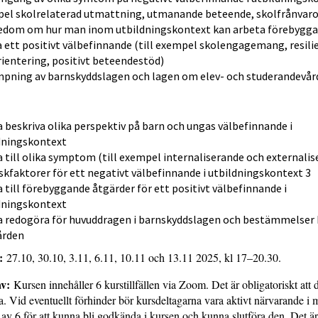
el skolrelaterad utmattning, utmanande beteende, skolfrånvaro
dom om hur man inom utbildningskontext kan arbeta förebygga
a ett positivt välbefinnande (till exempel skolengagemang, resilie
ientering, positivt beteendestöd)
mpning av barnskyddslagen och lagen om elev- och studerandevår
 beskriva olika perspektiv på barn och ungas välbefinnande i
dningskontext
 till olika symptom (till exempel internaliserande och externalis
iskfaktorer för ett negativt välbefinnande i utbildningskontext 3
 till förebyggande åtgärder för ett positivt välbefinnande i
dningskontext
 redogöra för huvuddragen i barnskyddslagen och bestämmelser 
ården
r:
27.10, 30.10, 3.11, 6.11, 10.11 och 13.11 2025, kl 17–20.30.
v:
Kursen innehåller 6 kurstillfällen via Zoom. Det är obligatoriskt att d
na. Vid eventuellt förhinder bör kursdeltagarna vara aktivt närvarande i 
n av 6 för att kunna bli godkända i kursen och kunna slutföra den. Det är