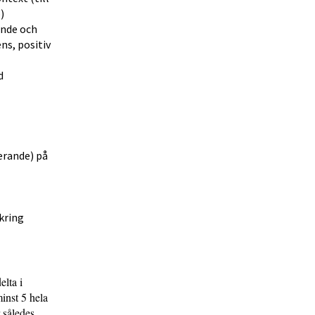
)
nde och
ns, positiv
d
erande) på
kring
elta i
minst 5 hela
 således