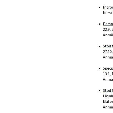
Intro
Kursti
Persp
22.9, 
Anmäl
Stöd 
27.10,
Anmäl
Speci
13.1, 
Anmäl
Stöd 
Läsnin
Matema
Anmäl