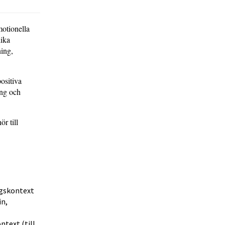
motionella
lika
ing,
ositiva
ing och
r till
ngskontext
in,
text (till