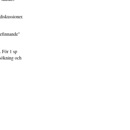
diskussioner.
befinnande"
. För 1 sp
rsökning och