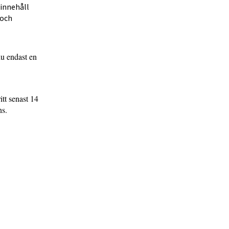
 innehåll
 och
u endast en
tt senast 14
mns.