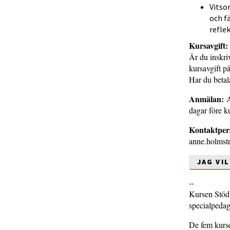
Vitso
och f
refle
Kursavgift:
Är du inskr
kursavgift p
Har du betal
Anmälan:
A
dagar före k
Kontaktper
anne.holmst
JAG VI
--
Kursen Stöd 
specialpeda
De fem kurse