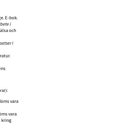
ge. E-bok.
bete i
hälsa och
atser i
ratur.
ens
var):
döms vara
döms vara
 kring