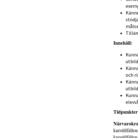
exemp
Känne
stödj
målor
Tillä
Innehåll:
Kunna
utbil
Känna
och r
Känna
utbil
Kunna
elevv
Tidpunkte
Närvarokra
kurstillfälle
kurstillfälle