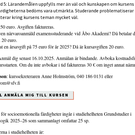
rd 5: Lärandemålen uppfylls mer än väl och kunskapen om kursens
ärdigheterna bedöms vara utmärkta. Studerande problematiserar
kterar kring kursens teman mycket väl.
50 euro. Avgiften faktureras.
iven närvaroanmäld examensstuderande vid Åbo Akademi? Då betalar d
å 20 euro.
at en årsavgift på 75 euro för år 2025? Då är kursavgiften 20 euro.
nmäl dig senast 16.10.2025. Anmälan är bindande. Avboka kostnadsfri
ursstarten. Om du inte avbokar i tid faktureras 30 € om inget annat nä
son
: kurssekreteraren Anne Holmström, 040 186 0131 eller
rom@sfv.fi
LL ANMÄLA MIG TILL KURSEN
för socioemotionella färdigheter ingår i studiehelheten Grundstudier i
gogik 2025–26 som sammanlagt omfattar 25 sp.
rna i studiehelheten är: