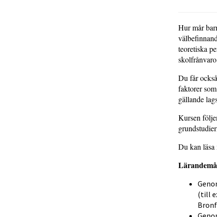
Hur mår barn
välbefinnand
teoretiska 
skolfrånvar
Du får också
faktorer som
gällande lags
Kursen följe
grundstudie
Du kan läsa
Lärandemål
Genom
(till
Bronf
Genom