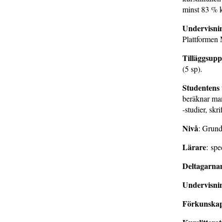
minst 83 % 
Undervisni
Plattformen
Tilläggsupp
(5 sp).
Studentens 
beräknar man
-studier, skr
Nivå
: Grund
Lärare
: spe
Deltagarna
Undervisni
Förkunska