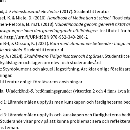
ur:
d, J.
Evidensbaserad elevhälsa
(2017). Studentlitteratur
l, K. & Miele, D. (2016).
Handbook of Motivation at school
. Routled
en-Peltola, M. m.fl. (2018). V
älbefinnande genom generell riktat ar
älsogruppen inom den grundläggande utbildningen.
Institutet för 
rd. http://urn.fi/URN:ISBN:978-952-343-206-2
 B-I, & Olsson, K. (2021).
Barn med utmanande beteende - tidiga ins
la och skola
. Studentlitteratur. 4
y, A. (2024).
Skolfrånvaro Tidiga insatser och åtgärder
. Studentlitte
kyddslagen och lagen om elev- och studerandevård.
t: Styrdokument och aktuell lagstiftning. Artiklar enligt föreläsar
ningar.
litteratur enligt föreläsarens anvisningar.
la
: U(nderkänd)-5, bedömningsgrunder (vitsorden 2 och 4 finns även k
rd 1: Lärandemålen uppfylls men kunskapen och färdigheterna be
.
rd 3: Lärandemålen uppfylls och kunskapen och färdigheterna be
 Studerande visar prov på att kunna problematisera och reflektera
ns teman.