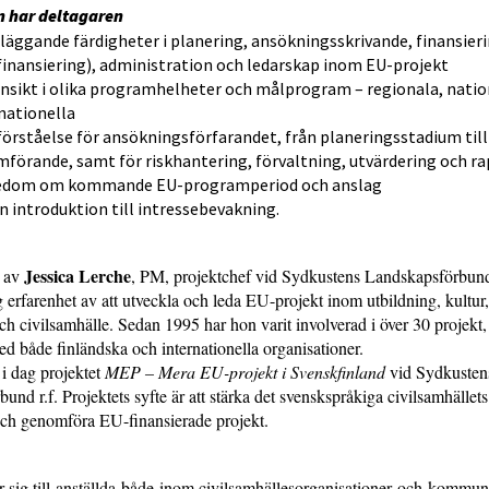
n har deltagaren
läggande färdigheter i planering, ansökningsskrivande, finansier
inansiering), administration och ledarskap inom EU-projekt
insikt i olika programhelheter och målprogram – regionala, natio
nationella
förståelse för ansökningsförfarandet, från planeringsstadium till
förande, samt för riskhantering, förvaltning, utvärdering och r
edom om kommande EU-programperiod och anslag
en introduktion till intressebevakning.
Jessica Lerche
s av
, PM, projektchef vid Sydkustens Landskapsförbund
 erfarenhet av att utveckla och leda EU-projekt inom utbildning, kultu
ch civilsamhälle. Sedan 1995 har hon varit involverad i över 30 projekt, 
d både finländska och internationella organisationer.
 i dag projektet
MEP – Mera EU-projekt i Svenskfinland
vid Sydkusten
und r.f. Projektets syfte är att stärka det svenskspråkiga civilsamhället
ch genomföra EU-finansierade projekt.
r sig till anställda både inom civilsamhällesorganisationer och kommun