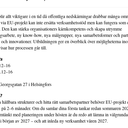
lir allt viktigare i en tid då offentliga nedskärningar drabbar många om
 via EU-projekt kan inte ersätta verksamhetsstöd men kan fungera som et
 Den kan stärka organisationers kärnkompetens och skapa utrymme
ngsarbete, ny know-how, nya målgrupper, nya samarbetsformer och par
e och innovationer. Utbildningen ger en överblick över möjligheterna i
isar hur processen går till.
ts
l.12–16
l.12–16
Georgsgatan 27 i Helsingfors
i?
a hållbara strukturer och hitta rätt samarbetspartner behöver EU-projekt 
d på 2–6 månader. Om du samlar dina första tankar redan sommaren 20
mtänkt med planeringen under hösten är du redo att lämna in välgrund
i början av 2027 – och att inleda ny verksamhet våren 2027.