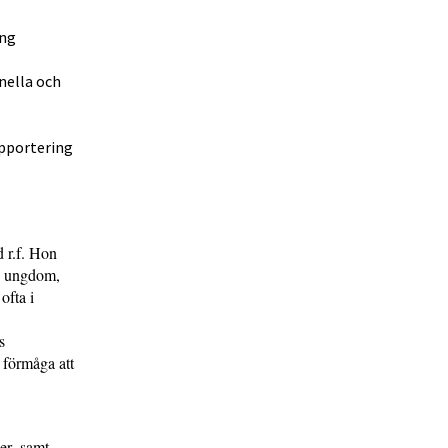
ing
nella och
apportering
 r.f. Hon
r, ungdom,
ofta i
s
s förmåga att
er, samt