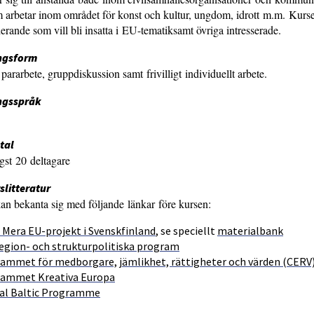
 arbetar inom området för konst och kultur, ungdom, idrott m.m. Kurs
derande som vill bli insatta i EU-tematiksamt övriga intresserade.
ngsform
pararbete, gruppdiskussion samt frivilligt individuellt arbete.
ngsspråk
tal
gst 20 deltagare
rslitteratur
an bekanta sig med följande länkar före kursen:
 Mera EU-projekt i Svenskfinland
, se speciellt
materialbank
region- och strukturpolitiska program
ammet för medborgare, jämlikhet, rättigheter och värden ​​(CERV
ammet Kreativa Europa
al Baltic Programme