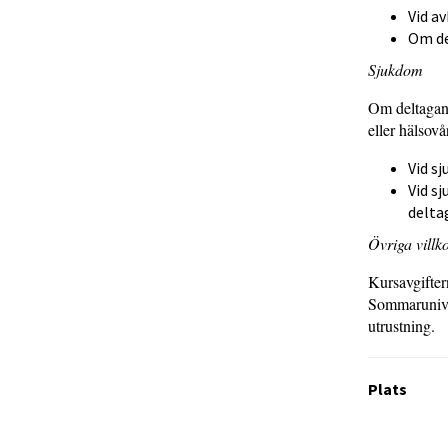
Vid a
Om de
Sjukdom
Om deltagand
eller hälsovå
Vid s
Vid s
delta
Övriga villk
Kursavgiftern
Sommaruniver
utrustning.
Plats