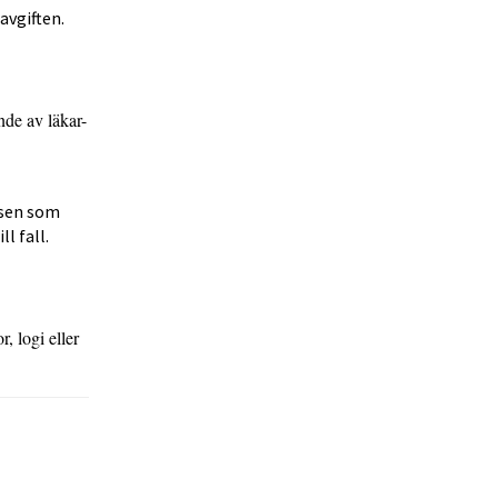
avgiften.
nde av läkar-
rsen som
l fall.
, logi eller