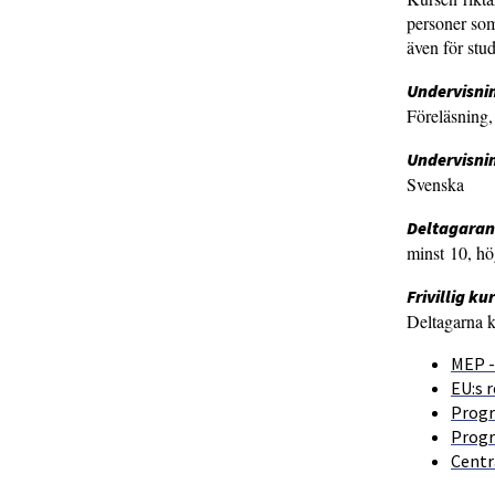
personer som
även för stu
Undervisni
Föreläsning, 
Undervisni
Svenska
Deltagaran
minst 10, hö
Frivillig ku
Deltagarna k
MEP -
EU:s 
Progr
Progr
Centr