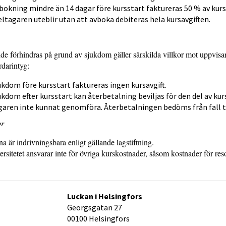
vbokning mindre än 14 dagar före kursstart faktureras 50 % av kurs
ltagaren uteblir utan att avboka debiteras hela kursavgiften.
e förhindras på grund av sjukdom gäller särskilda villkor mot uppvisa
rdarintyg:
jukdom före kursstart faktureras ingen kursavgift.
jukdom efter kursstart kan återbetalning beviljas för den del av ku
garen inte kunnat genomföra. Återbetalningen bedöms från fall til
or
a är indrivningsbara enligt gällande lagstiftning.
sitetet ansvarar inte för övriga kurskostnader, såsom kostnader för resor
Luckan i Helsingfors
Georgsgatan 27
00100 Helsingfors