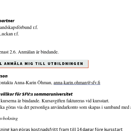
partner
andskapsförbund r.f.
Luckan r.f.
enast 2.6. Anmälan är bindande.
LL ANMÄLA MIG TILL UTBILDNINGEN
rson
kontakta Anna-Karin Öhman,
anna-karin.ohman@sfv.fi
villkor för SFV:s sommaruniversitet
 kurserna är bindande. Kursavgiften faktureras vid kursstart.
ka göras via det personliga användarkonto som skapas i samband med
 avbokning
ning kan göras kostnadsfritt fram till 14 dagar före kursstart