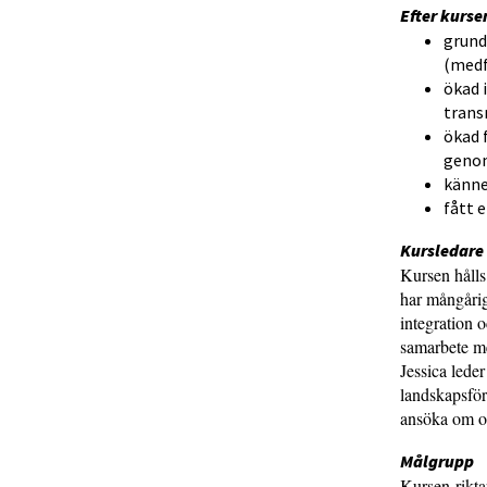
Efter kurse
grund
(medf
ökad 
trans
ökad 
genom
känn
fått 
Kursledare
Kursen håll
har mångårig
integration o
samarbete me
Jessica leder
landskapsförb
ansöka om o
Målgrupp
Kursen rikta