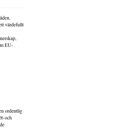
råden.
t värdefullt
tnerskap,
nom EU-
en ordentlig
26 och
ade