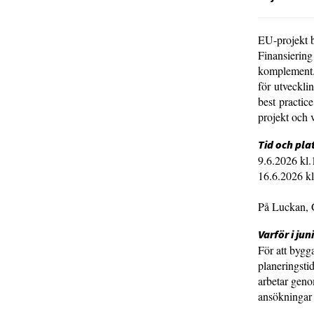
EU-projekt b
Finansiering
komplement.
för utveckli
best practic
projekt och v
Tid och pla
9.6.2026 k
16.6.2026 k
På Luckan, 
Varför i jun
För att bygg
planeringsti
arbetar geno
ansökningar 