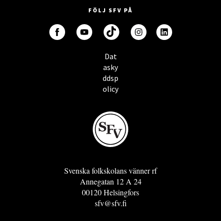
FÖLJ SFV PÅ
Dat
asky
ddsp
olicy
Svenska folkskolans vänner rf
Annegatan 12 A 24
00120 Helsingfors
sfv@sfv.fi