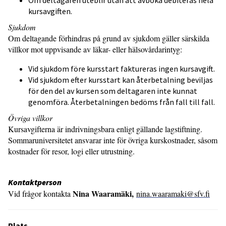
Om deltagaren uteblir utan att avboka debiteras hela
kursavgiften.
Sjukdom
Om deltagande förhindras på grund av sjukdom gäller särskilda
villkor mot uppvisande av läkar- eller hälsovårdarintyg:
Vid sjukdom före kursstart faktureras ingen kursavgift.
Vid sjukdom efter kursstart kan återbetalning beviljas
för den del av kursen som deltagaren inte kunnat
genomföra. Återbetalningen bedöms från fall till fall.
Övriga villkor
Kursavgifterna är indrivningsbara enligt gällande lagstiftning.
Sommaruniversitetet ansvarar inte för övriga kurskostnader, såsom
kostnader för resor, logi eller utrustning.
Kontaktperson
Nina Waaramäki,
Vid frågor kontakta
nina.waaramaki@sfv.fi
Plats