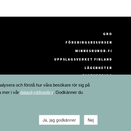
GRO
FÖRENINGSRESURSEN
MINNESRUNOR.FI
UPPSLAGSVERKET FINLAND
LÄGENHETER
FAKTURERING
nalysera och förstå hur våra besökare rör sig på
a mer i vår
dataskyddspolicy
. Godkänner du
Ja, jag godkänner
Nej