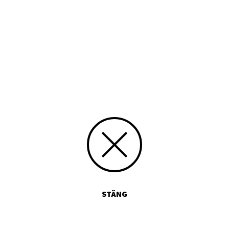
 anmälningen. Kostnadsfritt att delta.
ngeras av SFV, Åbo Akademi och IDNET.
enast 8.11.
DIG HÄR
Nätet
STÄNG