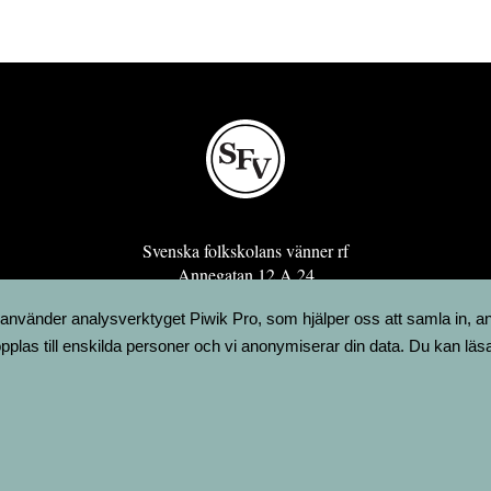
Svenska folkskolans vänner rf
Annegatan 12 A 24
00120 Helsingfors
 använder analysverktyget Piwik Pro, som hjälper oss att samla in, a
sfv@sfv.fi
pplas till enskilda personer och vi anonymiserar din data. Du kan läs