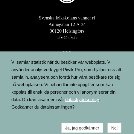
Svenska folkskolans vänner rf
Annegatan 12 A 24
00120 Helsingfors
sfv@sfv.fi
GRO
FÖRENINGSRESURSEN
Vi samlar statistik när du besöker vår webbplats. Vi
använder analysverktyget Piwik Pro, som hjälper oss att
MINNESRUNOR.FI
samla in, analysera och förstå hur våra besökare rör sig
UPPSLAGSVERKET FINLAND
på webbplatsen. Vi behandlar inte uppgifter som kan
LÄGENHETER
kopplas till enskilda personer och vi anonymiserar din
FAKTURERING
data. Du kan läsa mer i vår
dataskyddspolicy
.
Godkänner du datainsamlingen?
Ja, jag godkänner
Nej