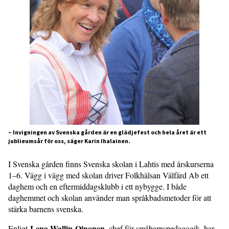
– Invigningen av Svenska gården är en glädjefest och hela året är ett
jublieumsår för oss, säger Karin Ihalainen.
I Svenska gården finns Svenska skolan i Lahtis med årskurserna
1–6. Vägg i vägg med skolan driver Folkhälsan Välfärd Ab ett
daghem och en eftermiddagsklubb i ett nybygge. I både
daghemmet och skolan använder man språkbadsmetoder för att
stärka barnens svenska.
Lena Wallin-Oinonen,
Enligt
chef för småbarnspedagogik, har