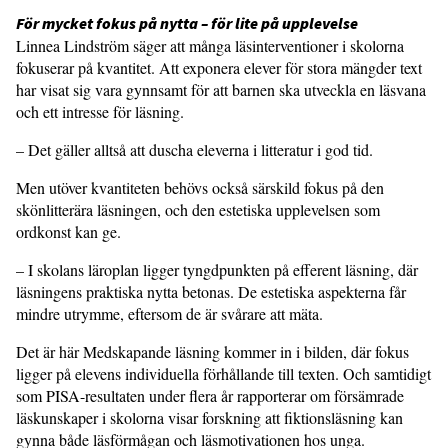
För mycket fokus på nytta – för lite på upplevelse
Linnea Lindström säger att många läsinterventioner i skolorna
fokuserar på kvantitet. Att exponera elever för stora mängder text
har visat sig vara gynnsamt för att barnen ska utveckla en läsvana
och ett intresse för läsning.
– Det gäller alltså att duscha eleverna i litteratur i god tid.
Men utöver kvantiteten behövs också särskild fokus på den
skönlitterära läsningen, och den estetiska upplevelsen som
ordkonst kan ge.
– I skolans läroplan ligger tyngdpunkten på efferent läsning, där
läsningens praktiska nytta betonas. De estetiska aspekterna får
mindre utrymme, eftersom de är svårare att mäta.
Det är här Medskapande läsning kommer in i bilden, där fokus
ligger på elevens individuella förhållande till texten. Och samtidigt
som PISA-resultaten under flera år rapporterar om försämrade
läskunskaper i skolorna visar forskning att fiktionsläsning kan
gynna både läsförmågan och läsmotivationen hos unga.