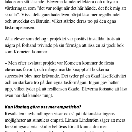
talade om sitt läsande. Eleverna kunde reflektera och uttrycka
värderingar, som ”det var roligt när det här hände, det fick mig att
skratta”. Vissa deltagare hade även börjat läsa mer regelbundet
och utvecklat en läsrutin, vilket stärkte deras tro på den egna
läskompetensen.
Alla elever som deltog i projektet var positivt inställda, trots att
några på förhand tvivlade på sin förmåga att läsa en så tjock bok
som Kometen kommer.
– Men efter avslutat projekt var Kometen kommer de flesta
elevernas favorit, och många märkte knappt att böckerna
successivt blev mer krävande. Det tyder på en ökad läseffektivitet
och en starkare tro på den egna läsförmågan. Ingen gav heller
upp, vilket tyder på att resiliensen ökade. Eleverna fortsatte att läsa
även när det kändes tungt.
Kan läsning göra oss mer empatiska?
Resultaten i avhandlingen visar också på fiktionsläsningens
möjligheter att stimulera empati. Linnea Lindström säger att mera
forskningsmaterial skulle behövas för att kunna dra mer