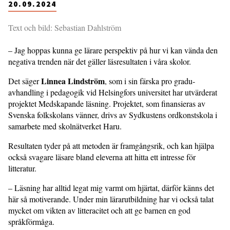
20.09.2024
Text och bild: Sebastian Dahlström
– Jag hoppas kunna ge lärare perspektiv på hur vi kan vända den
negativa trenden när det gäller läsresultaten i våra skolor.
Linnea Lindström
Det säger
, som i sin färska pro gradu-
avhandling i pedagogik vid Helsingfors universitet har utvärderat
projektet Medskapande läsning. Projektet, som finansieras av
Svenska folkskolans vänner, drivs av Sydkustens ordkonstskola i
samarbete med skolnätverket Haru.
Resultaten tyder på att metoden är framgångsrik, och kan hjälpa
också svagare läsare bland eleverna att hitta ett intresse för
litteratur.
– Läsning har alltid legat mig varmt om hjärtat, därför känns det
här så motiverande. Under min lärarutbildning har vi också talat
mycket om vikten av litteracitet och att ge barnen en god
språkförmåga.