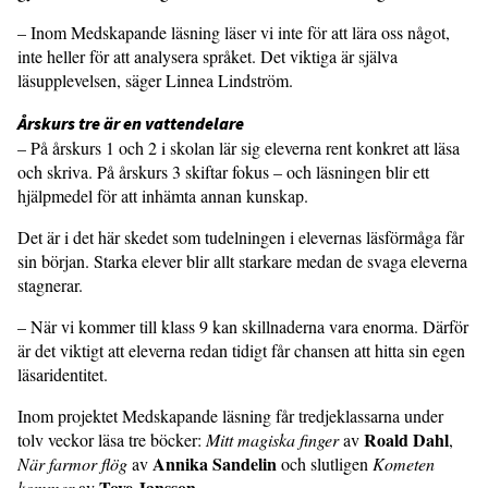
– Inom Medskapande läsning läser vi inte för att lära oss något,
inte heller för att analysera språket. Det viktiga är själva
läsupplevelsen, säger Linnea Lindström.
Årskurs tre är en vattendelare
– På årskurs 1 och 2 i skolan lär sig eleverna rent konkret att läsa
och skriva. På årskurs 3 skiftar fokus – och läsningen blir ett
hjälpmedel för att inhämta annan kunskap.
Det är i det här skedet som tudelningen i elevernas läsförmåga får
sin början. Starka elever blir allt starkare medan de svaga eleverna
stagnerar.
– När vi kommer till klass 9 kan skillnaderna vara enorma. Därför
är det viktigt att eleverna redan tidigt får chansen att hitta sin egen
läsaridentitet.
Inom projektet Medskapande läsning får tredjeklassarna under
Roald Dahl
tolv veckor läsa tre böcker:
Mitt magiska finger
av
,
Annika Sandelin
När farmor flög
av
och slutligen
Kometen
Tove Jansson
kommer
av
.