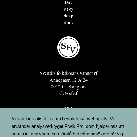
Dat
asky
ddsp
olicy
Svenska folkskolans vänner rf
Annegatan 12 A 24
00120 Helsingfors
sfv@sfv.fi
GRO
FÖRENINGSRESURSEN
Vi samlar statistik när du besöker vår webbplats. Vi
använder analysverktyget Piwik Pro, som hjälper oss att
MINNESRUNOR.FI
samla in, analysera och förstå hur våra besökare rör sig
UPPSLAGSVERKET FINLAND