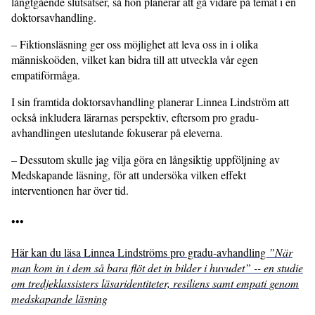
långtgående slutsatser, så hon planerar att gå vidare på temat i en
doktorsavhandling.
– Fiktionsläsning ger oss möjlighet att leva oss in i olika
människoöden, vilket kan bidra till att utveckla vår egen
empatiförmåga.
I sin framtida doktorsavhandling planerar Linnea Lindström att
också inkludera lärarnas perspektiv, eftersom pro gradu-
avhandlingen uteslutande fokuserar på eleverna.
– Dessutom skulle jag vilja göra en långsiktig uppföljning av
Medskapande läsning, för att undersöka vilken effekt
interventionen har över tid.
•••
Här kan du läsa Linnea Lindströms pro gradu-avhandling
”När
man kom in i dem så bara flöt det in bilder i huvudet” -- en studie
om tredjeklassisters läsaridentiteter, resiliens samt empati genom
medskapande läsning