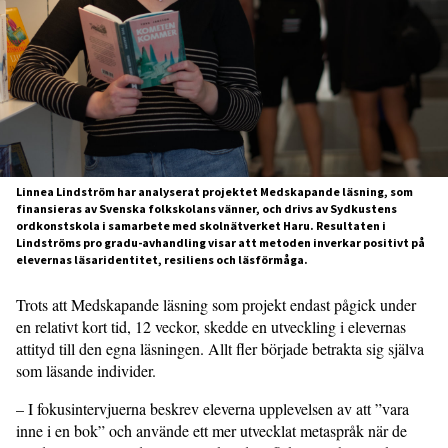
Linnea Lindström har analyserat projektet Medskapande läsning, som
finansieras av Svenska folkskolans vänner, och drivs av Sydkustens
ordkonstskola i samarbete med skolnätverket Haru. Resultaten i
Lindströms pro gradu-avhandling visar att metoden inverkar positivt på
elevernas läsaridentitet, resiliens och läsförmåga.
Trots att Medskapande läsning som projekt endast pågick under
en relativt kort tid, 12 veckor, skedde en utveckling i elevernas
attityd till den egna läsningen. Allt fler började betrakta sig själva
som läsande individer.
– I fokusintervjuerna beskrev eleverna upplevelsen av att ”vara
inne i en bok” och använde ett mer utvecklat metaspråk när de