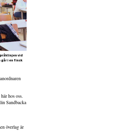
pråklinjen vid
går i en finsk
sanordnaren
 här hos oss.
Malin Sandbacka
en överlag är