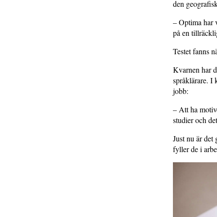
den geografisk
– Optima har va
på en tillräckl
Testet fanns 
Kvarnen har de
språklärare. I
jobb:
– Att ha motiv
studier och de
Just nu är det
fyller de i ar