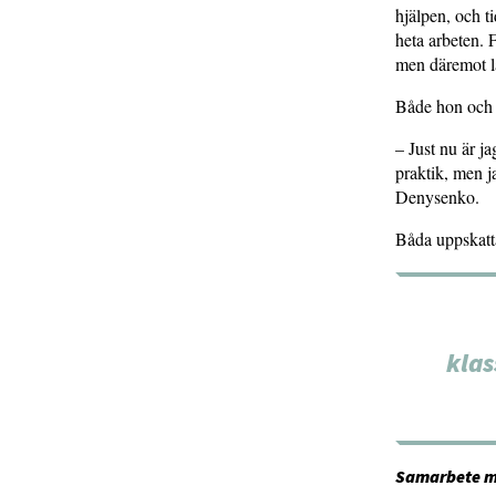
hjälpen, och t
heta arbeten. 
men däremot l
Både hon och
– Just nu är j
praktik, men j
Denysenko.
Båda uppskatta
klas
Samarbete m