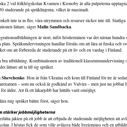
ska 2 vid folkhögskolan Kvarnen i Kronoby är alla pulpeterna upptagna
50 studerande på språklinjerna, vilket är maximalt.
nkelt inte ta in fler, våra utrymmen och resurser räcker inte till. Statlig
Malin Sandbacka
ationen lättare, säger
.
egrationsutbildningen är stort, inför höstterminen var det nästan hundr
n plats. Språkundervisningen handlar förstås om att lära ut finska och 
ket om att förbereda de studerande på ett liv och en vardag i Finland.
n bra utbildning. Kombinationen av traditionell klassrumsundervisning 
det lättare att ta till sig språket.
a Shevchenko
. Hon är från Ukraina och kom till Finland för tre år seda
arexamen – som nu också är godkänd av Valvira – men just nu jobbar ho
ör äldre. Att få ett läkarjobb har hittills varit omöjligt.
lära mig språket bättre först, säger hon.
om stärker jobbmöjligheterna
derlätta jakten på ett jobb är att erbjuda de studerande möjligheten att av
 skolan. I höstas fick de som ville avlägga både hygienpass och en utbildn