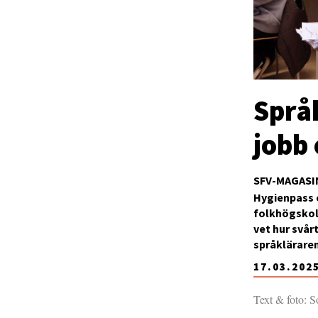
Språk
jobb 
SFV-MAGASI
Hygienpass o
folkhögskola
vet hur svårt
språklärare
17.03.202
Text & foto: 