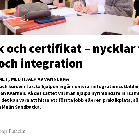
 och certifikat – nycklar t
och integration
NET
MED HJÄLP AV VÄNNERNA
ch kurser i första hjälpen ingår numera i integrationsutbildn
n Kvarnen. På det sättet vill man hjälpa nyfinländare in i samh
 det kan vara att hitta ett första jobb eller en praktikplats, s
n Malin Sandbacka.
5
Sonja Finholm