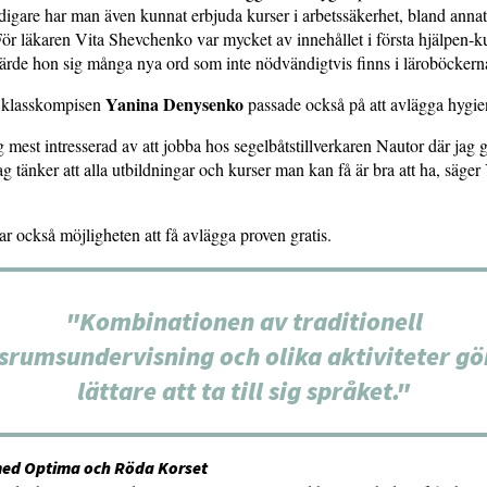
idigare har man även kunnat erbjuda kurser i arbetssäkerhet, bland anna
För läkaren Vita Shevchenko var mycket av innehållet i första hjälpen-k
ärde hon sig många nya ord som inte nödvändigtvis finns i läroböckern
Yanina Denysenko
 klasskompisen
passade också på att avlägga hygie
ag mest intresserad av att jobba hos segelbåtstillverkaren Nautor där jag 
ag tänker att alla utbildningar och kurser man kan få är bra att ha, säger
r också möjligheten att få avlägga proven gratis.
"Kombinationen av traditionell
srumsundervisning och olika aktiviteter gö
lättare att ta till sig språket."
ed Optima och Röda Korset