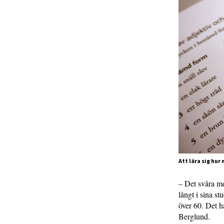
Att lära sig hur
– Det svåra me
långt i sina st
över 60. Det h
Berglund.