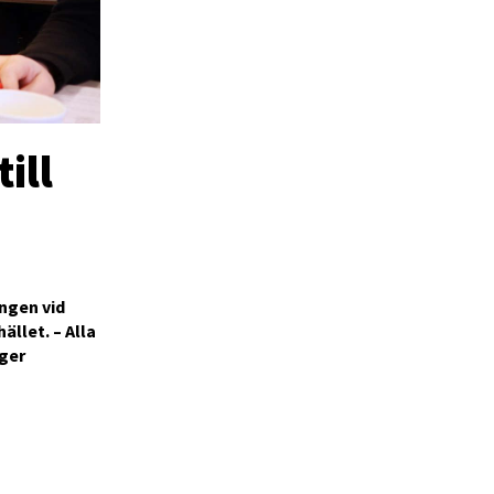
ill
ingen vid
ället. – Alla
äger