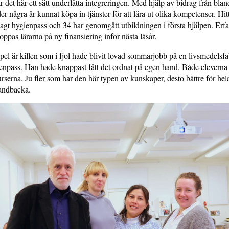
 det här ett sätt underlätta integreringen. Med hjälp av bidrag från bl
r några år kunnat köpa in tjänster för att lära ut olika kompetenser. Hitt
agt hygienpass och 34 har genomgått utbildningen i första hjälpen. Erfa
ppas lärarna på ny finansiering inför nästa läsår.
pel är killen som i fjol hade blivit lovad sommarjobb på en livsmedelsfab
ienpass. Han hade knappast fått det ordnat på egen hand. Både eleverna
urserna. Ju fler som har den här typen av kunskaper, desto bättre för hel
andbacka.