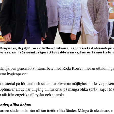
a Denysenko, Magaly Gil och Vita Shevchenko är alla andra årets studerande på s
varnen. Yanina Denysenko säger att hon valde svenska, även om hennes tre barn 
rsta hjälpen genomförs i samarbete med Röda Korset, medan utbildning
erar hygienpasset.
t material på förhand och sedan har eleverna möjlighet att skriva proven
ptima är att de har tillgång till material på många olika språk, säger 
 allt från engelska till ryska och spanska.
nder, olika behov
arnen studerande från nästan trettio olika länder. Många är ukrainare, m