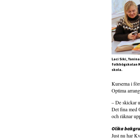
Laci Siki, Yanin
folkhögskolan K
skola.
Kurserna i fö
Optima arrang
– De skickar u
Det fina med O
och räknar upp
Olika bakgru
Just nu har Kv