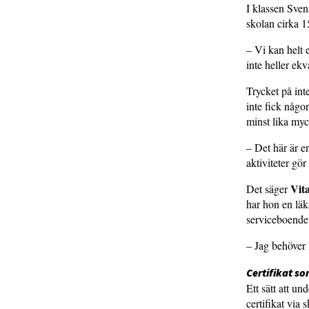
I klassen Sven
skolan cirka 1
– Vi kan helt e
inte heller ekv
Trycket på int
inte fick någo
minst lika myc
– Det här är e
aktiviteter gör 
Vit
Det säger
har hon en läk
serviceboende f
– Jag behöver 
Certifikat s
Ett sätt att un
certifikat via