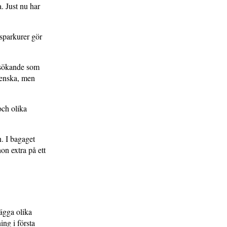
. Just nu har
a sparkurer gör
a sökande som
svenska, men
och olika
n. I bagaget
n extra på ett
lägga olika
ing i första