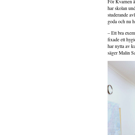
För Kvarnen är
har skolan unde
studerande avl
goda och nu ho
– Ett bra exem
fixade ett hyg
har nytta av k
säger Malin S