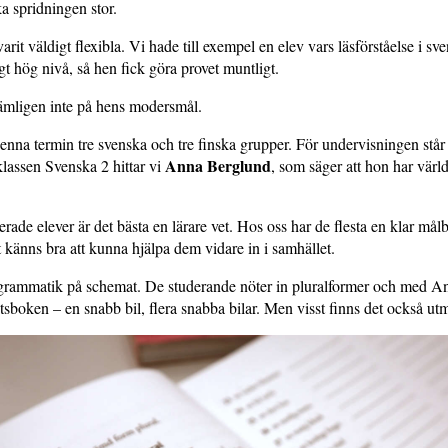
a spridningen stor.
rit väldigt flexibla. Vi hade till exempel en elev vars läsförståelse i sv
igt hög nivå, så hen fick göra provet muntligt.
nämligen inte på hens modersmål.
nna termin tre svenska och tre finska grupper. För undervisningen står 
Anna Berglund
 klassen Svenska 2 hittar vi
, som säger att hon har värl
erade elever är det bästa en lärare vet. Hos oss har de flesta en klar mål
t känns bra att kunna hjälpa dem vidare in i samhället.
 grammatik på schemat. De studerande nöter in pluralformer och med A
betsboken – en snabb bil, flera snabba bilar. Men visst finns det också ut