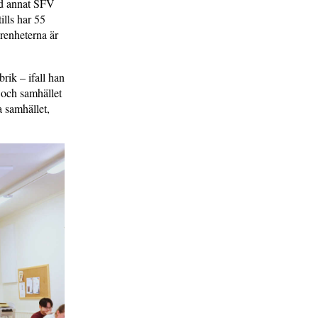
and annat SFV
ills har 55
renheterna är
rik – ifall han
 och samhället
a samhället,