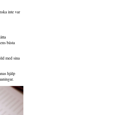
enska inte var
åtta
dens bästa
bild med sina
nnas hjälp
maningar.