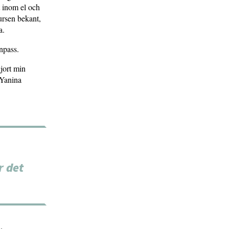
t inom el och
ursen bekant,
a.
npass.
gjort min
 Yanina
r det