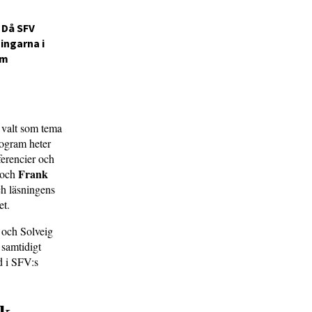
 Då SFV
ingarna i
am
n valt som tema
rogram heter
ferencier och
Frank
 och
ch läsningens
et.
 och Solveig
 samtidigt
d i SFV:s
sk