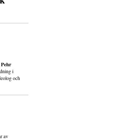
Pehr
r
dning i
deolog och
ar av