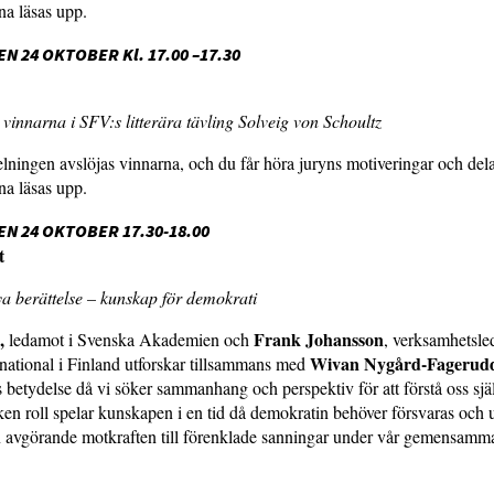
na läsas upp.
N 24 OKTOBER Kl. 17.00 –17.30
: vinnarna i SFV:s litterära tävling Solveig von Schoultz
lningen avslöjas vinnarna, och du får höra juryns motiveringar och del
na läsas upp.
N 24 OKTOBER 17.30-18.00
t
ya berättelse – kunskap för demokrati
,
Frank Johansson
ledamot i Svenska Akademien och
, verksamhetsle
Wivan Nygård-Fageru
national i Finland utforskar tillsammans med
 betydelse då vi söker sammanhang och perspektiv för att förstå oss sjä
ken roll spelar kunskapen i en tid då demokratin behöver försvaras och
en avgörande motkraften till förenklade sanningar under vår gemensamm
?