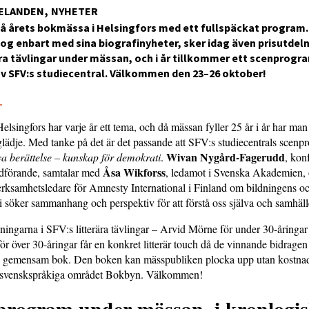
ELANDEN
NYHETER
å årets bokmässa i Helsingfors med ett fullspäckat program.
tog enbart med sina biografinyheter, sker idag även prisutdeln
ära tävlingar under mässan, och i år tillkommer ett scenprogr
v SFV:s studiecentral. Välkommen den 23–26 oktober!
5
lsingfors har varje år ett tema, och då mässan fyller 25 år i år har ma
lädje. Med tanke på det är det passande att SFV:s studiecentrals scenp
Wivan Nygård-Fagerudd
a berättelse – kunskap för demokrati
.
, kon
Åsa Wikforss
dförande, samtalar med
, ledamot i Svenska Akademien,
erksamhetsledare för Amnesty International i Finland om bildningens o
i söker sammanhang och perspektiv för att förstå oss själva och samhäll
ningarna i SFV:s litterära tävlingar – Arvid Mörne för under 30-åringar
ör över 30-åringar får en konkret litterär touch då de vinnande bidragen
en gemensam bok. Den boken kan mässpubliken plocka upp utan kostna
 svenskspråkiga området Bokbyn. Välkommen!
program under mässan, i kronlogi