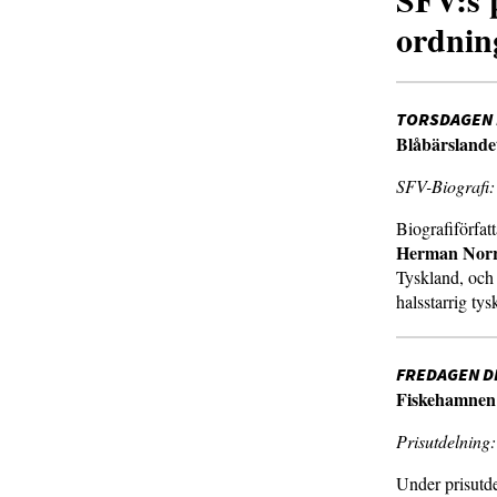
ordnin
TORSDAGEN D
Blåbärslande
SFV-Biografi
Biografiförfat
Herman Nor
Tyskland, och
halsstarrig tys
FREDAGEN DE
Fiskehamnen
Prisutdelning
Under prisutde