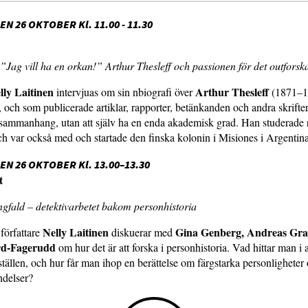
N 26 OKTOBER Kl. 11.00 - 11.30
”Jag vill ha en orkan!” Arthur Thesleff och passionen för det outfors
lly Laitinen
Arthur Thesleff
intervjuas om sin nbiografi över
(1871–1
s, och som publicerade artiklar, rapporter, betänkanden och andra skrifter
 sammanhang, utan att själv ha en enda akademisk grad. Han studerade
ch var också med och startade den finska kolonin i Misiones i Argentina
N 26 OKTOBER Kl. 13.00–13.30
t
gfald – detektivarbetet bakom personhistoria
Nelly Laitinen
Gina Genberg, Andreas Gr
författare
diskuerar med
d-Fagerudd
om hur det är att forska i personhistoria. Vad hittar man i 
tällen, och hur får man ihop en berättelse om färgstarka personligheter
ndelser?