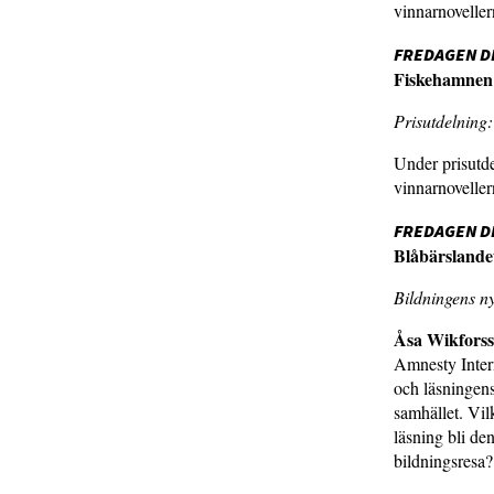
vinnarnoveller
FREDAGEN DE
Fiskehamnen
Prisutdelning
Under prisutde
vinnarnoveller
FREDAGEN DE
Blåbärslande
Bildningens n
Åsa Wikforss
Amnesty Inter
och läsningens
samhället. Vil
läsning bli d
bildningsresa