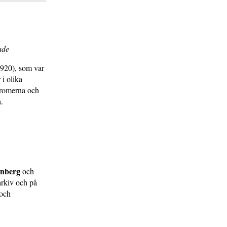
kade
920), som var
 i olika
 romerna och
.
anberg
och
arkiv och på
 och