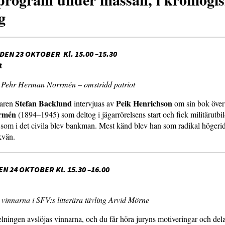
g
EN 23 OKTOBER Kl. 15.00 –15.30
t
: Pehr Herman Norrmén – omstridd patriot
Stefan Backlund
Peik Henrichson
taren
intervjuas av
om sin bok öve
rmén
(1894–1945) som deltog i jägarrörelsens start och fick militärutbil
 som i det civila blev bankman. Mest känd blev han som radikal högeri
kvän.
N 24 OKTOBER Kl. 15.30 –16.00
: vinnarna i SFV:s litterära tävling Arvid Mörne
lningen avslöjas vinnarna, och du får höra juryns motiveringar och del