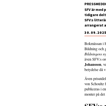
PRESSMEDD
SFV är med p
tidigare del
SFV:s litter
arrangerat a
30.09.202
Bokmässan i He
Bildning och g
Bildningens ny
även SFV:s or
Johansson
, v
betydelse då v
Även prisutdel
von Schoultz f
publiceras i 
monter på det
SFV:s 