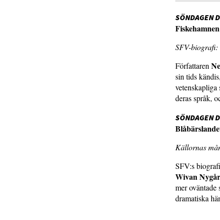
SÖNDAGEN DE
Fiskehamnen
SFV-biografi: 
Ne
Författaren
sin tids kändi
vetenskapliga
deras språk, o
SÖNDAGEN DE
Blåbärslande
Källornas mån
SFV:s biografi
Wivan Nygår
mer oväntade s
dramatiska hä