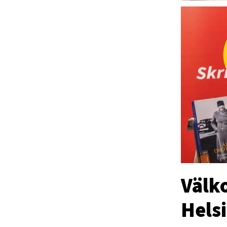
Välk
Hels