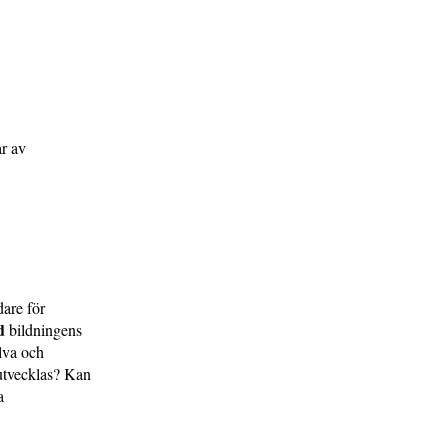
ar av
dare för
dd
bildningens
lva och
 utvecklas? Kan
a