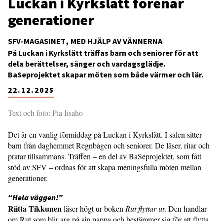
Luckan i Kyrkslätt förenar
generationer
SFV-MAGASINET
MED HJÄLP AV VÄNNERNA
På Luckan i Kyrkslätt träffas barn och seniorer för att
dela berättelser, sånger och vardagsglädje.
BaSeprojektet skapar möten som både värmer och lär.
22.12.2025
Text och foto: Pia Iisaho
Det är en vanlig förmiddag på Luckan i Kyrkslätt. I salen sitter
barn från daghemmet Regnbågen och seniorer. De läser, ritar och
pratar tillsammans. Träffen – en del av BaSeprojektet, som fått
stöd av SFV – ordnas för att skapa meningsfulla möten mellan
generationer.
“Hela väggen!”
Riitta Tikkunen
läser högt ur boken
Rut flyttar ut
. Den handlar
om Rut som blir arg på sin pappa och bestämmer sig för att flytta