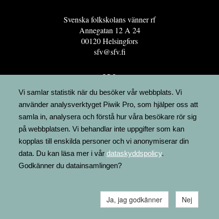
Svenska folkskolans vänner rf
Annegatan 12 A 24
00120 Helsingfors
sfv@sfv.fi
GRO
FÖRENINGSRESURSEN
Vi samlar statistik när du besöker vår webbplats. Vi
använder analysverktyget Piwik Pro, som hjälper oss att
MINNESRUNOR.FI
samla in, analysera och förstå hur våra besökare rör sig
UPPSLAGSVERKET FINLAND
på webbplatsen. Vi behandlar inte uppgifter som kan
LÄGENHETER
kopplas till enskilda personer och vi anonymiserar din
FAKTURERING
data. Du kan läsa mer i vår
dataskyddspolicy
.
Godkänner du datainsamlingen?
Ja, jag godkänner
Nej