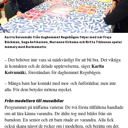
Karita Koivumäki från daghemmet Regnbågen följer med när Freja
Bäckman, Saga Antikainen, Marianne Virkama och Riitta Tikkunen spelar
memory med Barbiemotiv.
– Det behöver inte vara så märkvärdigt för att bli bra. Det viktiga
Karita
är kontakten och de delade upplevelserna, säger
Koivumäk
i, föreståndare för daghemmet Regnbågen.
– Många barn har kontakt med mor- och farföräldrar, men inte
alla. För dem betyder mötena mycket.
Från modellera till museibilar
Programmet på träffarna varierar. De två första tillfällena handlade
om att lära känna varandra. De äldre tog med bilder från sin
barndom. En senior och ett barn ritade av varandra. Alla fick
också skapa något de tycker om i modellera, och berätta om det.