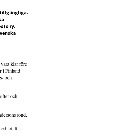
 tillgängliga.
ka
sto ry.
 Svenska
vara klar före
r i Finland
gs- och
rifter och
ndersons fond,
ed totalt