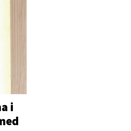
a i
 med