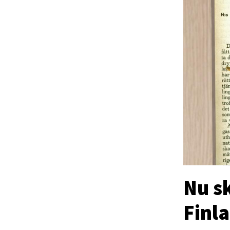
Nu sk
Finla