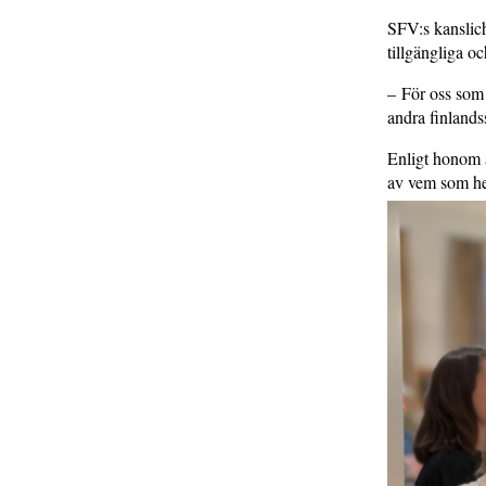
SFV:s kanslic
tillgängliga o
– För oss som b
andra finlands
Enligt honom ä
av vem som hel