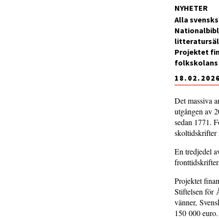
NYHETER
Alla svensksp
Nationalbibl
litteratursä
Projektet fi
folkskolans 
18.02.202
Det massiva ar
utgången av 20
sedan 1771. Fö
skoltidskrifte
En tredjedel av
fronttidskrifter
Projektet fina
Stiftelsen för
vänner, Svensk
150 000 euro. 