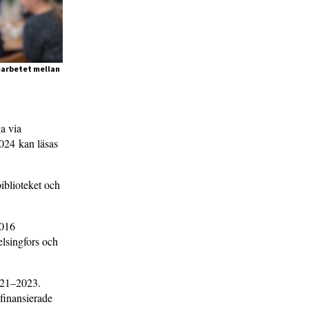
amarbetet mellan
ga via
2024 kan läsas
iblioteket och
2016
elsingfors och
2021–2023.
finansierade