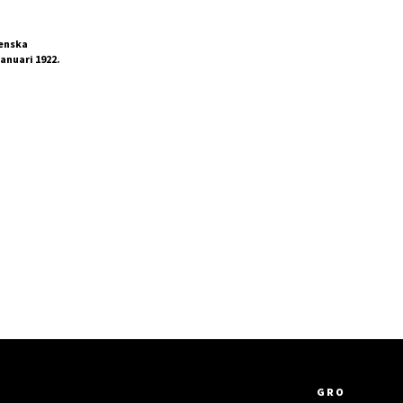
venska
anuari 1922.
GRO