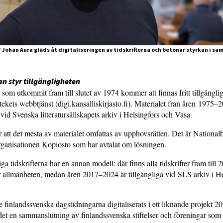
f Johan Aura gläds åt digitaliseringen av tidskrifterna och betonar styrkan i s
n styr tillgängligheten
r som utkommit fram till slutet av 1974 kommer att finnas fritt tillgängli
tekets webbtjänst (digi.kansalliskirjasto.fi). Materialet från åren 1975–
 vid Svenska litteratursällskapets arkiv i Helsingfors och Vasa.
att det mesta av materialet omfattas av upphovsrätten. Det är Nationalb
rganisationen Kopiosto som har avtalat om lösningen.
a tidskrifterna har en annan modell: där finns alla tidskrifter fram till 
ör allmänheten, medan åren 2017–2024 är tillgängliga vid SLS arkiv i H
e finlandssvenska dagstidningarna digitaliserats i ett liknande projekt 
et en sammanslutning av finlandssvenska stiftelser och föreningar som 