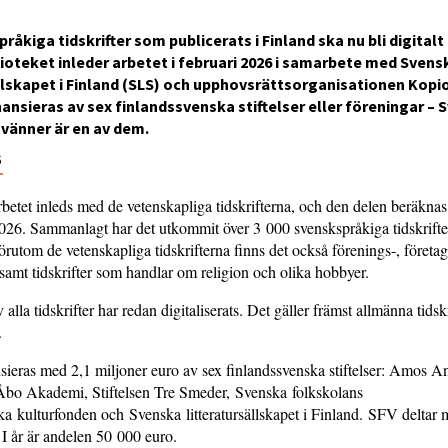
råkiga tidskrifter som publicerats i Finland ska nu bli digitalt
ioteket inleder arbetet i februari 2026 i samarbete med Svens
llskapet i Finland (SLS) och upphovsrättsorganisationen Kopio
nansieras av sex finlandssvenska stiftelser eller föreningar –
vänner är en av dem.
6
betet inleds med de vetenskapliga tidskrifterna, och den delen beräknas 
26. Sammanlagt har det utkommit över 3 000 svenskspråkiga tidskrifte
rutom de vetenskapliga tidskrifterna finns det också förenings-, företa
r samt tidskrifter som handlar om religion och olika hobbyer.
 alla tidskrifter har redan digitaliserats. Det gäller främst allmänna tidsk
.
nsieras med 2,1 miljoner euro av sex finlandssvenska stiftelser: Amos A
 Åbo Akademi, Stiftelsen Tre Smeder, Svenska folkskolans
a kulturfonden och Svenska litteratursällskapet i Finland. SFV deltar m
I år är andelen 50 000 euro.