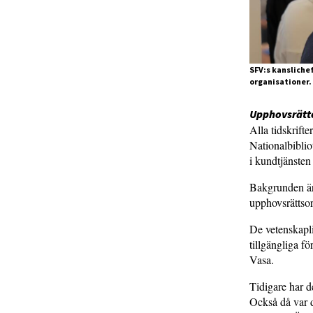
SFV:s kansliche
organisationer.
Upphovsrätte
Alla tidskrifte
Nationalbiblio
i kundtjänsten
Bakgrunden är 
upphovsrättso
De vetenskaplig
tillgängliga f
Vasa.
Tidigare har d
Också då var d