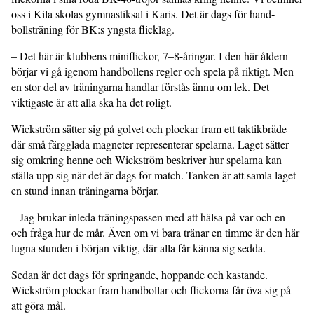
oss i Kila skolas gymnastiksal i Karis. Det är dags för hand­
bollsträning för BK:s yngsta flicklag.
– Det här är klubbens miniflickor, 7–8-åringar. I den här åldern
börjar vi gå igenom handbollens regler och spela på riktigt. Men
en stor del av träningarna handlar förstås ännu om lek. Det
viktigaste är att alla ska ha det roligt.
Wickström sätter sig på golvet och plockar fram ett taktikbräde
där små färgglada magneter representerar spelarna. Laget sätter
sig omkring henne och Wickström beskriver hur spelarna kan
ställa upp sig när det är dags för match. Tanken är att samla laget
en stund innan träningarna börjar.
– Jag brukar inleda träningspassen med att hälsa på var och en
och fråga hur de mår. Även om vi bara tränar en timme är den här
lugna stunden i början viktig, där alla får känna sig sedda.
Sedan är det dags för springande, hop­pande och kastande.
Wickström plockar fram handbollar och flickorna får öva sig på
att göra mål.