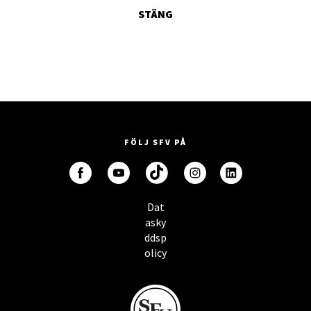
STÄNG
FÖLJ SFV PÅ
Dat
asky
ddsp
olicy