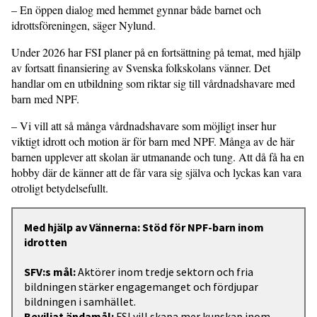
– En öppen dialog med hemmet gynnar både barnet och
idrottsföreningen, säger Nylund.
Under 2026 har FSI planer på en fort­sättning på temat, med hjälp
av fortsatt finansiering av Svenska folkskolans vänner. Det
handlar om en utbildning som riktar sig till vårdnadshavare med
barn med NPF.
– Vi vill att så många vårdnadshavare som möjligt inser hur
viktigt idrott och motion är för barn med NPF. Många av de här
barnen upplever att skolan är utmanande och tung. Att då få ha en
hobby där de känner att de får vara sig själva och lyckas kan vara
otroligt bety­delsefullt.
Med hjälp av Vännerna: Stöd för NPF-barn inom
idrotten
SFV:s mål:
Aktörer inom tredje sektorn och fria
bildningen stärker engagemanget och fördjupar
bildningen i samhället.
Beviljat ändamål:
FSI vill skapa mer kunskap inom