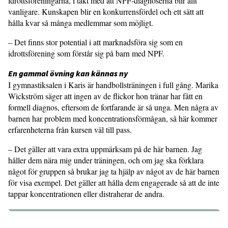
idrottsföreningarna, i takt med att NPF-diagno­serna blir allt
vanligare. Kunskapen blir en konkurrensfördel och ett sätt att
hålla kvar så många medlemmar som möjligt.
– Det finns stor potential i att mark­nadsföra sig som en
idrottsförening som förstår sig på barn med NPF.
En gammal övning kan kännas ny
I gymnastiksalen i Karis är handbollsträningen i full gång. Marika
Wickström säger att ingen av de flickor hon tränar har fått en
formell diagnos, eftersom de fortfarande är så unga. Men några av
barnen har problem med koncentra­tionsförmågan, så här kommer
erfaren­heterna från kursen väl till pass.
– Det gäller att vara extra uppmärk­sam på de här barnen. Jag
håller dem nära mig under träningen, och om jag ska förklara
något för gruppen så brukar jag ta hjälp av något av de här barnen
för visa exempel. Det gäller att hålla dem engagerade så att de inte
tappar koncen­trationen eller distraherar de andra.