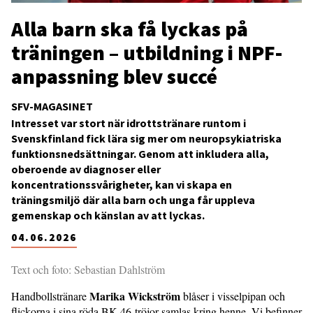
Alla barn ska få lyckas på
träningen – utbildning i NPF-
anpassning blev succé
SFV-MAGASINET
Intresset var stort när idrottstränare runtom i
Svenskfinland fick lära sig mer om neuropsykiatriska
funktionsnedsättningar. Genom att inkludera alla,
oberoende av diagnoser eller
koncentrationssvårigheter, kan vi skapa en
träningsmiljö där alla barn och unga får uppleva
gemenskap och känslan av att lyckas.
04.06.2026
Text och foto: Sebastian Dahlström
Marika Wickström
Handbollstränare
blåser i visselpipan och
flickorna i sina röda BK-46-tröjor samlas kring henne. Vi befinner