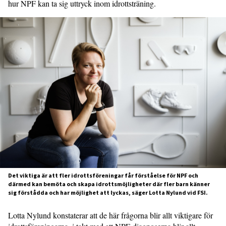
hur NPF kan ta sig uttryck inom idrottsträning.
Det viktiga är att fler idrottsföreningar får förståelse för NPF och
därmed kan bemöta och skapa idrottsmöjligheter där fler barn känner
sig förstådda och har möjlighet att lyckas, säger Lotta Nylund vid FSI.
Lotta Nylund konstaterar att de här frågorna blir allt viktigare för