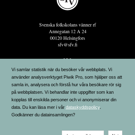
Svenska folkskolans vänner rf
Annegatan 12 A 24
00120 Helsingfors
sfv@sfv.fi
GRO
FÖRENINGSRESURSEN
Vi samlar statistik när du besöker vår webbplats. Vi
använder analysverktyget Piwik Pro, som hjälper oss att
MINNESRUNOR.FI
samla in, analysera och förstå hur våra besökare rör sig
UPPSLAGSVERKET FINLAND
på webbplatsen. Vi behandlar inte uppgifter som kan
LÄGENHETER
kopplas till enskilda personer och vi anonymiserar din
FAKTURERING
data. Du kan läsa mer i vår
dataskyddspolicy
.
Godkänner du datainsamlingen?