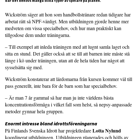
där det behövs många olika typer av spelare på planen.
Wickström säger att hon som hand­bollstränare redan tidigare har
arbetat rätt så NPF-vänligt. Men utbildningen gjorde henne mer
medveten om vissa specialbehov, och hur man praktiskt kan
tillgodose dem under träningarna.
– Till exempel att inleda träningen med att lugnt samla laget och
sitta en stund. Det gäller också att se till att barnen inte måste stå
länge i kö under träningen, utan att de hela tiden har något att
sysselsätta sig med.
Wickström konstaterar att lärdo­marna från kursen kommer väl till
pass generellt, inte bara för de barn som har specialbehov.
– Är man 7 år gammal så har man ju inte världens bästa
koncentrationsför­måga i vilket fall som helst, så nepsy-anpassade
metoder gynnar hela gruppen.
Enormt intresse bland idrotts­föreningarna
Lotta Nylund
På Finlands Svenska Idrott har projektledare
koordinerat utbildningen. Utbildningen planerades och hölls av