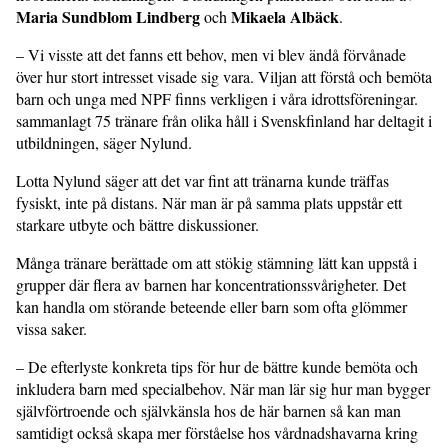
Maria Sundblom Lindberg
Mikaela Albäck
och
.
– Vi visste att det fanns ett behov, men vi blev ändå förvånade
över hur stort intresset visade sig vara. Viljan att förstå och bemöta
barn och unga med NPF finns verkligen i våra idrottsföreningar.
sammanlagt 75 tränare från olika håll i Svenskfinland har deltagit i
utbildningen, säger Nylund.
Lotta Nylund säger att det var fint att tränarna kunde träffas
fysiskt, inte på dis­tans. När man är på samma plats uppstår ett
starkare utbyte och bättre diskussioner.
Många tränare berättade om att stökig stämning lätt kan uppstå i
grupper där flera av barnen har koncentrationssvårigheter. Det
kan handla om störande beteende eller barn som ofta glömmer
vissa saker.
– De efterlyste konkreta tips för hur de bättre kunde bemöta och
inkludera barn med specialbehov. När man lär sig hur man bygger
självförtroende och självkänsla hos de här barnen så kan man
samtidigt också skapa mer förståelse hos vårdnadshavarna kring