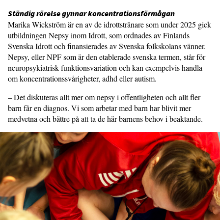
Ständig rörelse gynnar koncentra­tionsförmågan
Marika Wickström är en av de idrottstränare som under 2025 gick
utbildningen Nepsy inom Idrott, som ordnades av Finlands
Svenska Idrott och finansierades av Svenska folkskolans vänner.
Nepsy, eller NPF som är den etablerade svenska termen, står för
neuropsykiatrisk funktionsvariation och kan exempelvis handla
om koncen­trationssvårigheter, adhd eller autism.
– Det diskuteras allt mer om nepsy i offentligheten och allt fler
barn får en diagnos. Vi som arbetar med barn har blivit mer
medvetna och bättre på att ta de här barnens behov i beaktande.