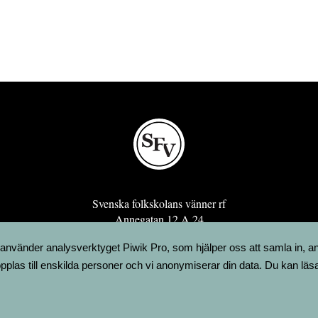
Svenska folkskolans vänner rf
Annegatan 12 A 24
00120 Helsingfors
 använder analysverktyget Piwik Pro, som hjälper oss att samla in, a
sfv@sfv.fi
pplas till enskilda personer och vi anonymiserar din data. Du kan läs