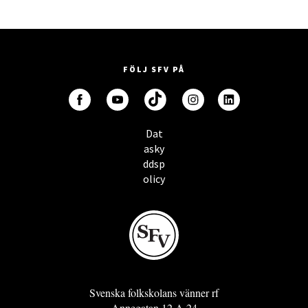
FÖLJ SFV PÅ
Dat
asky
ddsp
olicy
Svenska folkskolans vänner rf
Annegatan 12 A 24