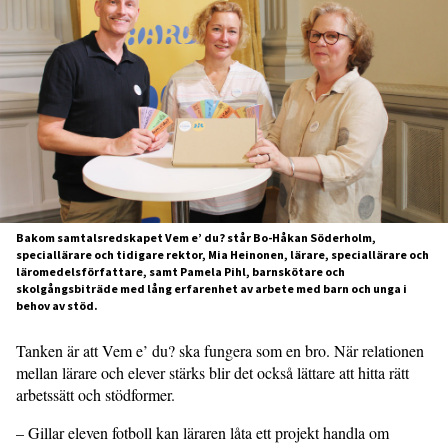
Bakom samtalsredskapet Vem e’ du? står Bo-Håkan Söderholm,
speciallärare och tidigare rektor, Mia Heinonen, lärare, speciallärare och
läromedelsförfattare, samt Pamela Pihl, barnskötare och
skolgångsbiträde med lång erfarenhet av arbete med barn och unga i
behov av stöd.
Tanken är att Vem e’ du? ska fungera som en bro. När relationen
mellan lärare och elever stärks blir det också lättare att hitta rätt
arbetssätt och stödformer.
– Gillar eleven fotboll kan läraren låta ett projekt handla om