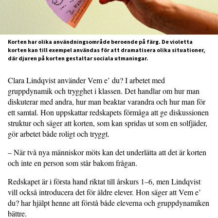
Korten har olika användningsområde beroende på färg. De violetta
korten kan till exempel användas för att dramatisera olika situationer,
där djuren på korten gestaltar sociala utmaningar.
Clara Lindqvist använder Vem e’ du? I arbetet med
gruppdynamik och trygghet i klassen. Det handlar om hur man
diskuterar med andra, hur man beaktar varandra och hur man för
ett samtal. Hon uppskattar redskapets förmåga att ge diskussionen
struktur och säger att korten, som kan spridas ut som en solfjäder,
gör arbetet både roligt och tryggt.
– När två nya människor möts kan det underlätta att det är korten
och inte en person som står bakom frågan.
Redskapet är i första hand riktat till årskurs 1–6, men Lindqvist
vill också introducera det för äldre elever. Hon säger att Vem e’
du? har hjälpt henne att förstå både eleverna och gruppdynamiken
bättre.