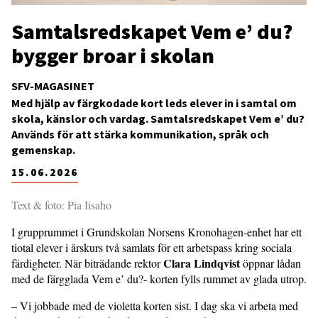
Samtalsredskapet Vem e’ du?
bygger broar i skolan
SFV-MAGASINET
Med hjälp av färgkodade kort leds elever in i samtal om
skola, känslor och vardag. Samtalsredskapet Vem e’ du?
Används för att stärka kommunikation, språk och
gemenskap.
15.06.2026
Text & foto: Pia Iisaho
I grupprummet i Grundskolan Norsens Kronohagen-enhet har ett
tiotal elever i årskurs två samlats för ett arbetspass kring sociala
Clara Lindqvist
färdigheter. När biträdande rektor
öppnar lådan
med de färgglada Vem e’ du?- korten fylls rummet av glada utrop.
– Vi jobbade med de violetta korten sist. I dag ska vi arbeta med