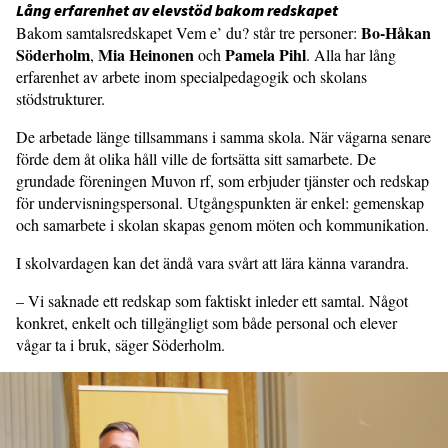
Lång erfarenhet av elevstöd bakom redskapet
Bo-Håkan
Bakom samtalsredskapet Vem e’ du? står tre personer:
Söderholm
Mia Heinonen
Pamela Pihl
,
och
. Alla har lång
erfarenhet av arbete inom specialpedagogik och skolans
stödstrukturer.
De arbetade länge tillsammans i samma skola. När vägarna senare
förde dem åt olika håll ville de fortsätta sitt samarbete. De
grundade föreningen Muvon rf, som erbjuder tjänster och redskap
för undervisningspersonal. Utgångspunkten är enkel: gemenskap
och samarbete i skolan skapas genom möten och kommunikation.
I skolvardagen kan det ändå vara svårt att lära känna varandra.
– Vi saknade ett redskap som faktiskt inleder ett samtal. Något
konkret, enkelt och tillgängligt som både personal och elever
vågar ta i bruk, säger Söderholm.