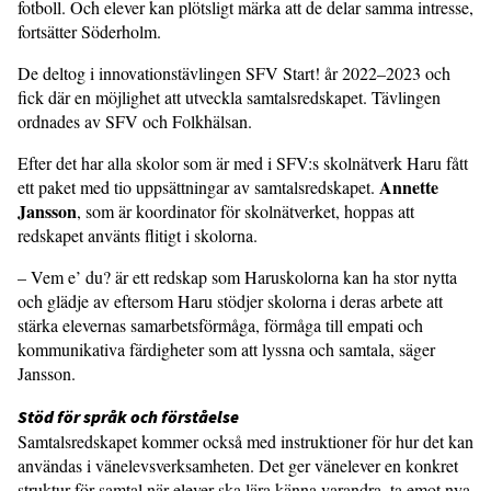
fotboll. Och elever kan plötsligt märka att de delar samma intresse,
fortsätter Söderholm.
De deltog i innovationstävlingen SFV Start! år 2022–2023 och
fick där en möjlighet att utveckla samtalsredskapet. Tävlingen
ordnades av SFV och Folkhälsan.
Efter det har alla skolor som är med i SFV:s skolnätverk Haru fått
Annette
ett paket med tio uppsättningar av samtalsredskapet.
Jansson
, som är koordinator för skolnätverket, hoppas att
redskapet använts flitigt i skolorna.
– Vem e’ du? är ett redskap som Haruskolorna kan ha stor nytta
och glädje av eftersom Haru stödjer skolorna i deras arbete att
stärka elevernas samarbetsförmåga, förmåga till empati och
kommunikativa färdigheter som att lyssna och samtala, säger
Jansson.
Stöd för språk och förståelse
Samtalsredskapet kommer också med instruktioner för hur det kan
användas i vänelevsverksamheten. Det ger vänelever en konkret
struktur för samtal när elever ska lära känna varandra, ta emot nya