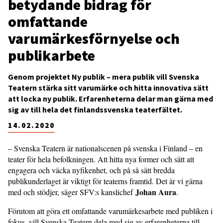
betydande bidrag för
omfattande
varumärkesförnyelse och
publikarbete
Genom projektet Ny publik – mera publik vill Svenska
Teatern stärka sitt varumärke och hitta innovativa sätt
att locka ny publik. Erfarenheterna delar man gärna med
sig av till hela det finlandssvenska teaterfältet.
14.02.2020
– Svenska Teatern är nationalscenen på svenska i Finland – en
teater för hela befolkningen. Att hitta nya former och sätt att
engagera och väcka nyfikenhet, och på så sätt bredda
publikunderlaget är viktigt för teaterns framtid. Det är vi gärna
Johan Aura
med och stödjer, säger SFV:s kanslichef
.
Förutom att göra ett omfattande varumärkesarbete med publiken i
fokus, vill Svenska Teatern dela med sig av erfarenheterna till