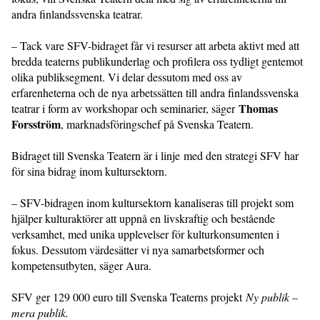
andra finlandssvenska teatrar.
– Tack vare SFV-bidraget får vi resurser att arbeta aktivt med att
bredda teaterns publikunderlag och profilera oss tydligt gentemot
olika publiksegment. Vi delar dessutom med oss av
erfarenheterna och de nya arbetssätten till andra finlandssvenska
Thomas
teatrar i form av workshopar och seminarier, säger
Forsström
, marknadsföringschef på Svenska Teatern.
Bidraget till Svenska Teatern är i linje med den strategi SFV har
för sina bidrag inom kultursektorn.
– SFV-bidragen inom kultursektorn kanaliseras till projekt som
hjälper kulturaktörer att uppnå en livskraftig och bestående
verksamhet, med unika upplevelser för kulturkonsumenten i
fokus. Dessutom värdesätter vi nya samarbetsformer och
kompetensutbyten, säger Aura.
SFV ger 129 000 euro till Svenska Teaterns projekt
Ny publik –
mera publik.