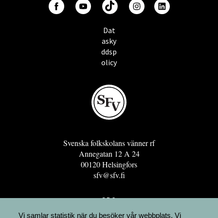
Dat
asky
ddsp
olicy
Svenska folkskolans vänner rf
Annegatan 12 A 24
00120 Helsingfors
sfv@sfv.fi
GRO
FÖRENINGSRESURSEN
Vi samlar statistik när du besöker vår webbplats. Vi