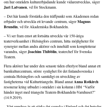
om hur områdets kulturerbjudande kunde vidareutvecklas, säger
Jari Latvanen
, vd för Stockmann.
– Det här kunde förstärka den träffpunkt som Akademen redan
Magnus
erbjuder och utveckla ett levande centrum, säger
Brundin
, vd för Akademiska Bokhandeln.
– Vi ser fram emot att fortsätta utveckla vår 150-åriga
teaterverksamhet i Helsingfors centrum, hitta möjligheter för
synergier mellan andra aktörer och innehåll som kompletterar
Joachim Thibblin
varandra, säger
, teaterchef för Svenska
Teatern.
Flera aktörer har under den senaste tiden efterlyst bland annat ett
barnkulturcentrum, större synlighet för det finlandssvenska i
centrala Helsingfors och samtidigt en utveckling av
Anna Rotkirch
fastigheterna vid Kulturtriangeln. Bland annat
resonerar kring utbudet i området i sin kolumn i Hbl “Varför
händer inget med triangeln Teatern-Bokhandeln-Varuhuset?”
(14.9.2019).
– Vårt uppdrag är att stärka det svenska i Finland och det betyder