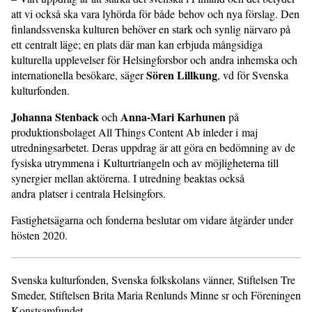
att vi också ska vara lyhörda för både behov och nya förslag. Den
finlandssvenska kulturen behöver en stark och synlig närvaro på
ett centralt läge; en plats där man kan erbjuda mångsidiga
kulturella upplevelser för Helsingforsbor och andra inhemska och
Sören Lillkung
internationella besökare, säger
, vd för Svenska
kulturfonden.
Johanna Stenback
Anna-Mari Karhunen
och
på
produktionsbolaget All Things Content Ab inleder i maj
utredningsarbetet. Deras uppdrag är att göra en bedömning av de
fysiska utrymmena i Kulturtriangeln och av möjligheterna till
synergier mellan aktörerna. I utredning beaktas också
andra platser i centrala Helsingfors.
Fastighetsägarna och fonderna beslutar om vidare åtgärder under
hösten 2020.
Svenska kulturfonden, Svenska folkskolans vänner, Stiftelsen Tre
Smeder, Stiftelsen Brita Maria Renlunds Minne sr och Föreningen
Konstsamfundet