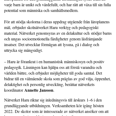
varje barn är unikt och värdefullt, och har rätt att växa till sin fulla
potential som människa och samhällsmedlem.
För att stödja skolorna i deras uppdrag utgående från läroplanens
mål, erbjuder skolnätverket Haru verktyg och pedagogiskt
material. Nätverket genomsyras av en delakultur och stödjer barns
och ungas socioemotionella färdigheter genom läsfrämjande
insatser. Det utvecklar förmågan att lyssna, gå i dialog och
uttrycka sig mångsidigt.
– Haru är förankrat i en humanistisk människosyn och positiv
pedagogik. Läsningen kan hjälpa oss att förstå varandra och
världen bättre, och erbjuder möjligheter till goda samtal. Det
bidrar till en välmående skola som präglas av god vilja, öppenhet,
delaktighet och personlig utveckling, berättar nätverkets
Annette Jansson
koordinator
.
Nätverket Haru riktar sig inledningsvis till årskurs 1–6 i den
grundläggande utbildningen. Verksamheten kör igång hösten
2022. De skolor som är intresserade av nätverket ansöker om att