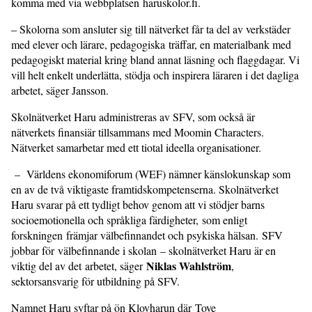
komma med via webbplatsen haruskolor.fi.
– Skolorna som ansluter sig till nätverket får ta del av verkstäder
med elever och lärare, pedagogiska träffar, en materialbank med
pedagogiskt material kring bland annat läsning och flaggdagar. Vi
vill helt enkelt underlätta, stödja och inspirera läraren i det dagliga
arbetet, säger Jansson.
Skolnätverket Haru administreras av SFV, som också är
nätverkets finansiär tillsammans med Moomin Characters.
Nätverket samarbetar med ett tiotal ideella organisationer.
– Världens ekonomiforum (WEF) nämner känslokunskap som
en av de två viktigaste framtidskompetenserna. Skolnätverket
Haru svarar på ett tydligt behov genom att vi stödjer barns
socioemotionella och språkliga färdigheter, som enligt
forskningen främjar välbefinnandet och psykiska hälsan. SFV
jobbar för välbefinnande i skolan – skolnätverket Haru är en
Niklas Wahlström
viktig del av det arbetet, säger
,
sektorsansvarig för utbildning på SFV.
Namnet Haru syftar på ön Klovharun där Tove