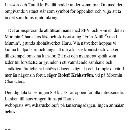
Jansson och Tuulikki Pietilä bodde under somrarna. Ön med det
omgivande vattnet står som symbol för öppenhet och vilja att ta
in det som finns runtomkring.
– Det är inspirerande att tillsammans med SFV, och som en del av
Moomin Characters läs- och skrivsatsning "Från A till Ö med
Mumin", grunda skolnätverket Haru. Via nätverket hoppas vi
kunna hjälpa barn och unga att uttrycka sig koncist och vackert,
till exempel om sina känslor. Ett rikt och nyanserat språk som
leder till förståelse är grunden i ett välmående samhälle och
språkliga färdigheter behövs i dagens digitala och komplexa värld
Roleff Kråkström
mer än någonsin förut, säger
, vd på Moomin
Characters.
Den digitala lanseringen 8.3 kl. 18 är öppen för alla intresserade.
Länken till lanseringen finns på Harus
webbplats www.haruskolor.fi på lanseringsdagen. Ingen anmälan
behövs.
– –