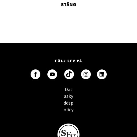
STÄNG
FÖLJ SFV PÅ
Dat
asky
ddsp
olicy