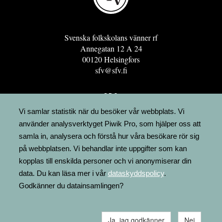
Svenska folkskolans vänner rf
Annegatan 12 A 24
00120 Helsingfors
sfv@sfv.fi
GRO
FÖRENINGSRESURSEN
Vi samlar statistik när du besöker vår webbplats. Vi
använder analysverktyget Piwik Pro, som hjälper oss att
MINNESRUNOR.FI
samla in, analysera och förstå hur våra besökare rör sig
UPPSLAGSVERKET FINLAND
på webbplatsen. Vi behandlar inte uppgifter som kan
LÄGENHETER
kopplas till enskilda personer och vi anonymiserar din
FAKTURERING
data. Du kan läsa mer i vår
dataskyddspolicy
.
Godkänner du datainsamlingen?
Ja, jag godkänner
Nej