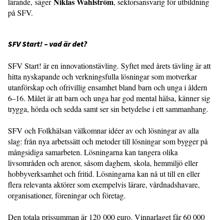
Niklas Wahlström
lärande, säger
, sektorsansvarig för utbildning
på SFV.
SFV Start! – vad är det?
SFV Start! är en innovationstävling. Syftet med årets tävling är att
hitta nyskapande och verkningsfulla lösningar som motverkar
utanförskap och ofrivillig ensamhet bland barn och unga i åldern
6–16. Målet är att barn och unga har god mental hälsa, känner sig
trygga, hörda och sedda samt ser sin betydelse i ett sammanhang.
SFV och Folkhälsan välkomnar idéer av och lösningar av alla
slag: från nya arbetssätt och metoder till lösningar som bygger på
mångsidiga samarbeten. Lösningarna kan tangera olika
livsområden och arenor, såsom daghem, skola, hemmiljö eller
hobbyverksamhet och fritid. Lösningarna kan nå ut till en eller
flera relevanta aktörer som exempelvis lärare, vårdnadshavare,
organisationer, föreningar och företag.
Den totala prissumman är 120 000 euro. Vinnarlaget får 60 000