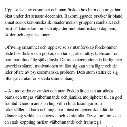
Upplevelsen av ensamhet och utanförskap hos barn och unga har
ökat under det senaste decenniet. Bakomliggande orsaker är bland
annat socioekonomiska skillnader mellan grupper i samhället och
brist på kännedom om och åtgärder mot utanförskap i daghem,
skolor och organisationer.
Ofrivillig ensamhet och upplevelse av utanförskap förekommer
både hos flickor och pojkar, och tar sig olika uttryck. Ensamma
barn har ofta dålig självkänsla. Deras socioemotionella färdigheter
utvecklas sämre, motivationen att lära sig kan vara lägre och de
lider oftare av psykosomatiska problem. Dessutom ställer de sig
ofta själva utanför sociala sammanhang.
– Att motverka ensamhet och utanförskap är ett sätt att stärka
barns och ungas välbefinnande och jämlika möjligheter till en god
framtid. Genom årets tävling vill vi hitta lösningar som
säkerställer att barn och unga har minst en gemenskap där de
känner sig sedda, accepterade och värdefulla. Dessutom finns det
en stark koppling mellan välbefinnande och framsteg i