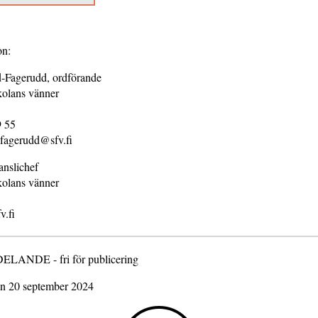
ion:
-Fagerudd, ordförande
kolans vänner
9 55
fagerudd@sfv.fi
anslichef
kolans vänner
v.fi
ANDE - fri för publicering
en 20 september 2024