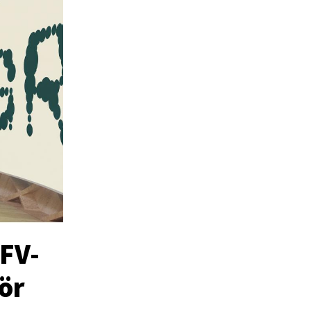
SFV-
för