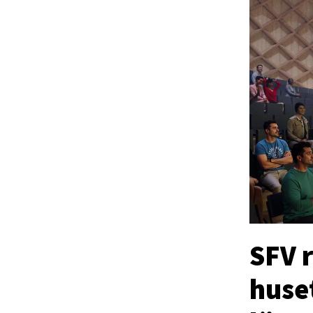
SFV 
huset