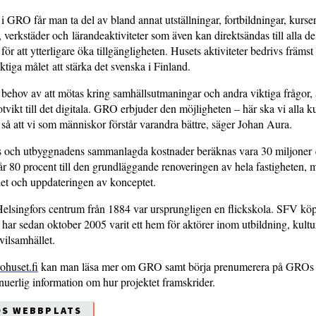
 GRO får man ta del av bland annat utställningar, fortbildningar, kurs
, verkstäder och lärandeaktiviteter som även kan direktsändas till alla de
för att ytterligare öka tillgängligheten. Husets aktiviteter bedrivs främs
ktiga målet att stärka det svenska i Finland.
t behov av att mötas kring samhällsutmaningar och andra viktiga frågor, 
tvikt till det digitala. GRO erbjuder den möjligheten – här ska vi alla 
 så att vi som människor förstår varandra bättre, säger Johan Aura.
 och utbyggnadens sammanlagda kostnader beräknas vara 30 miljoner 
r 80 procent till den grundläggande renoveringen av hela fastigheten, 
oriet och uppdateringen av konceptet.
lsingfors centrum från 1884 var ursprungligen en flickskola. SFV köp
har sedan oktober 2005 varit ett hem för aktörer inom utbildning, kultu
vilsamhället.
ohuset.fi
kan man läsa mer om GRO samt börja prenumerera på GROs 
tinuerlig information om hur projektet framskrider.
OS WEBBPLATS