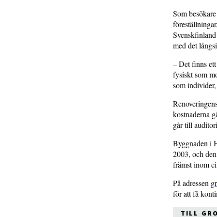
Som besökare i
föreställningar
Svenskfinland 
med det långsi
– Det finns et
fysiskt som mo
som individer,
Renoveringens
kostnaderna gå
går till audit
Byggnaden i He
2003, och den 
främst inom ci
På adressen
gr
för att få kon
TILL GR