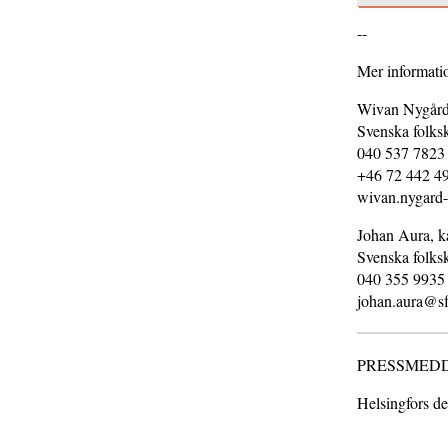
--
Mer informat
Wivan Nygård
Svenska folks
040 537 7823
+46 72 442 4
wivan.nygard-
Johan Aura, k
Svenska folks
040 355 9935
johan.aura@sf
PRESSMEDDEL
Helsingfors d