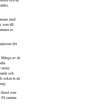
litet,
ammans med
 som till
rymmen av
anpassar det
r. Många av de
alla
 större
rande och
s också in att
emang.
i huset som
rt. På samma