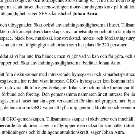
ngarna så att huset efter renoveringen motsvarar dagens krav på funktiona
Johan Aura
 tillgänglighet, säger SFV:s kanslichef
.
och utbyggnaden ökar också användningsmöjligheterna i huset. Tills
r och konceptutvecklare skapas nya arbetsmiljöer och olika lärmiljöer,
space, black box, musiksal, konstverkstad, mötes- och föreläsningsut
 samt ett nytt, tillgängligt auditorium som har plats för 220 personer.
ddat så vi har inte fria händer, men vi gör vad vi kan och får göra, och 
grupper och ökar användningsmöjligheterna, berättar Johan Aura.
t föra diskussioner med intresserade hyresgäster och samarbetspartne
esgästerna har redan visat intresse. GROs hyresgäster kan komma från 
r och vara allt från egenföretagare, frilansare och mindre föreningar till
, förbund och företag. Den gemensamma nämnaren är ett intresse för lä
sgästerna i huset har sin egen verksamhet för sina målgrupper, men bjud
ng de teman som GRO väljer att lyfta upp genom aktiviteter och even
 till GRO-gemenskapen. Tillsammans skapar vi aktiviteter och innehåll 
 mervärde för aktörernas egna målgrupper men också för samhället i sto
i utbildningens och bildningens attraktionskraft, säger Johan Aura.