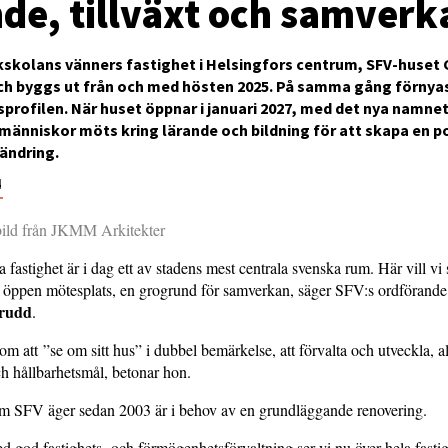
nde, tillväxt och samverk
skolans vänners fastighet i Helsingfors centrum, SFV-huset 
ch byggs ut från och med hösten 2025. På samma gång förnya
rofilen. När huset öppnar i januari 2027, med det nya namnet
 människor möts kring lärande och bildning för att skapa en po
ändring.
4
bild från JKMM Arkitekter
 fastighet är i dag ett av stadens mest centrala svenska rum. Här vill vi
ch öppen mötesplats, en grogrund för samverkan, säger SFV:s ordförand
rudd
.
m att ”se om sitt hus” i dubbel bemärkelse, att förvalta och utveckla, al
ch hållbarhetsmål, betonar hon.
om SFV äger sedan 2003 är i behov av en grundläggande renovering.
ed god fastighets- och förmögenhetsförvaltning ser vi nu över hela fasti