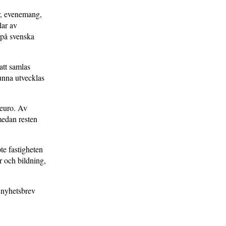
er, evenemang,
lar av
t på svenska
att samlas
kunna utvecklas
euro. Av
medan resten
te fastigheten
r och bildning,
nyhetsbrev