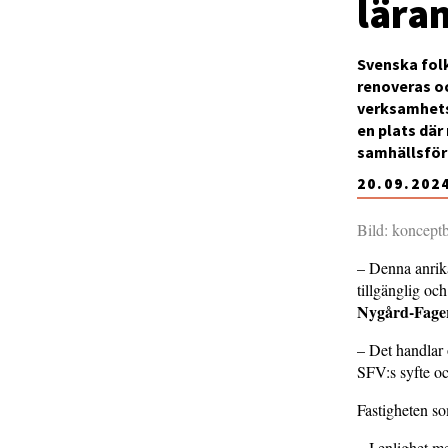
lära
Svenska folk
renoveras o
verksamhetsp
en plats där
samhällsför
20.09.202
Bild: koncept
– Denna anrika
tillgänglig o
Nygård-Fage
– Det handlar o
SFV:s syfte o
Fastigheten s
– I enlighet m