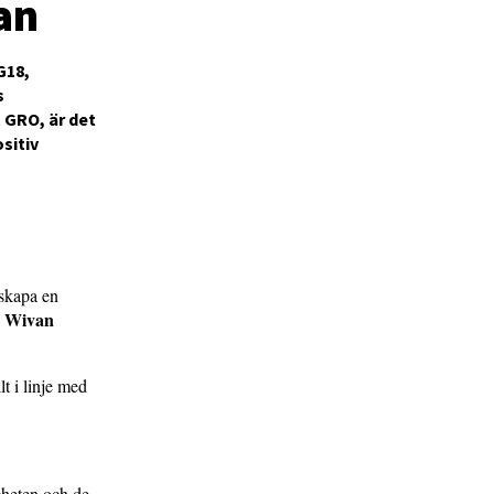
an
G18,
s
 GRO, är det
sitiv
 skapa en
Wivan
e
lt i linje med
gheten och de