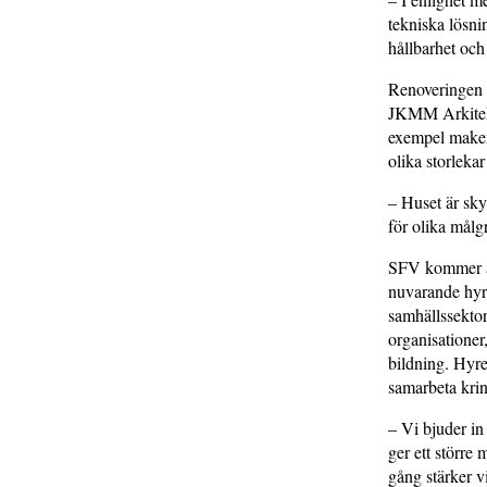
tekniska lösni
hållbarhet och
Renoveringen 
JKMM Arkitekte
exempel maker
olika storlekar
– Huset är sky
för olika mål
SFV kommer at
nuvarande hyr
samhällssektore
organisationer
bildning. Hyre
samarbeta kri
– Vi bjuder in
ger ett större
gång stärker v