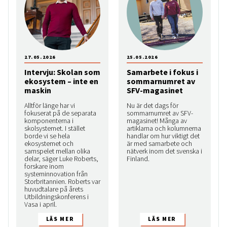
27.05.2026
25.05.2026
Intervju: Skolan som
Samarbete i fokus i
ekosystem – inte en
sommarnumret av
maskin
SFV-magasinet
Alltför länge har vi
Nu är det dags för
fokuserat på de separata
sommarnumret av SFV-
komponenterna i
magasinet! Många av
skolsystemet. I stället
artiklarna och kolumnerna
borde vi se hela
handlar om hur viktigt det
ekosystemet och
är med samarbete och
samspelet mellan olika
nätverk inom det svenska i
delar, säger Luke Roberts,
Finland.
forskare inom
systeminnovation från
Storbritannien. Roberts var
huvudtalare på årets
Utbildningskonferens i
Vasa i april.