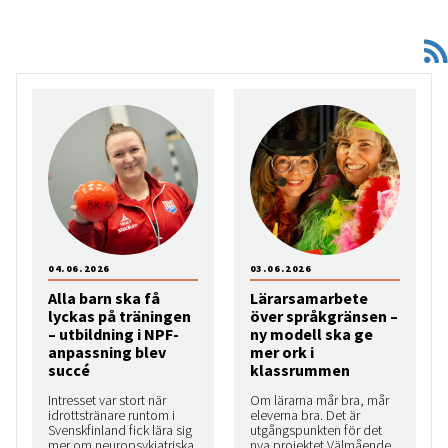
04.06.2026
03.06.2026
Alla barn ska få
Lärarsamarbete
lyckas på träningen
över språkgränsen –
– utbildning i NPF-
ny modell ska ge
anpassning blev
mer ork i
succé
klassrummen
Intresset var stort när
Om lärarna mår bra, mår
idrottstränare runtom i
eleverna bra. Det är
Svenskfinland fick lära sig
utgångspunkten för det
mer om neuropsykiatriska
nya projektet Välmående