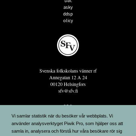
Dat
asky
ddsp
olicy
Svenska folkskolans vänner rf
Annegatan 12 A 24
00120 Helsingfors
sfv@sfv.fi
GRO
FÖRENINGSRESURSEN
Vi samlar statistik när du besöker vår webbplats. Vi
använder analysverktyget Piwik Pro, som hjälper oss att
MINNESRUNOR.FI
samla in, analysera och förstå hur våra besökare rör sig
UPPSLAGSVERKET FINLAND