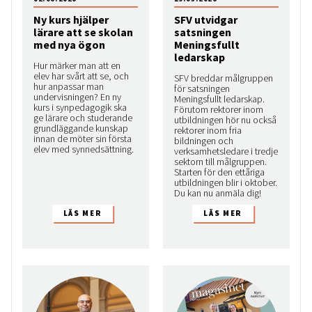
Ny kurs hjälper
SFV utvidgar
lärare att se skolan
satsningen
med nya ögon
Meningsfullt
ledarskap
Hur märker man att en
elev har svårt att se, och
SFV breddar målgruppen
hur anpassar man
för satsningen
undervisningen? En ny
Meningsfullt ledarskap.
kurs i synpedagogik ska
Förutom rektorer inom
ge lärare och studerande
utbildningen hör nu också
grundläggande kunskap
rektorer inom fria
innan de möter sin första
bildningen och
elev med synnedsättning.
verksamhetsledare i tredje
sektorn till målgruppen.
Starten för den ettåriga
utbildningen blir i oktober.
Du kan nu anmäla dig!