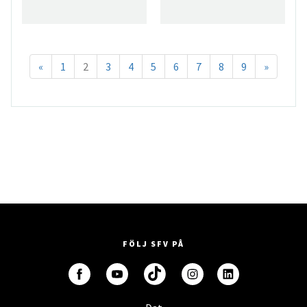
«
1
2
3
4
5
6
7
8
9
»
FÖLJ SFV PÅ