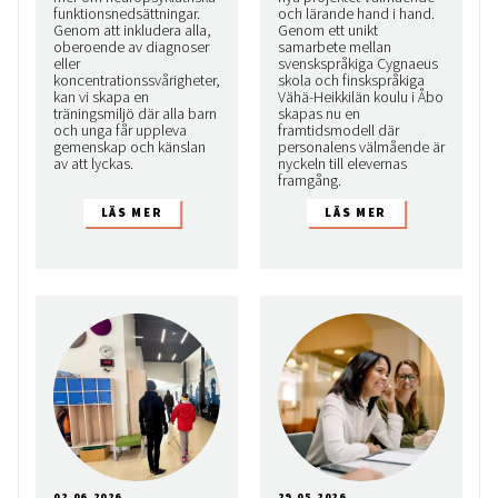
funktionsnedsättningar.
och lärande hand i hand.
Genom att inkludera alla,
Genom ett unikt
oberoende av diagnoser
samarbete mellan
eller
svenskspråkiga Cygnaeus
koncentrationssvårigheter,
skola och finskspråkiga
kan vi skapa en
Vähä-Heikkilän koulu i Åbo
träningsmiljö där alla barn
skapas nu en
och unga får uppleva
framtidsmodell där
gemenskap och känslan
personalens välmående är
av att lyckas.
nyckeln till elevernas
framgång.
02.06.2026
29.05.2026