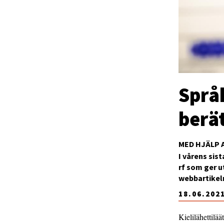
Språ
berät
MED HJÄLP 
I vårens sis
rf som ger u
webbartikeln
18.06.202
Kielilähettilä