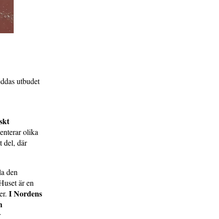
eddas utbudet
skt
enterar olika
 del, där
la den
Huset är en
I Nordens
er.
h
r