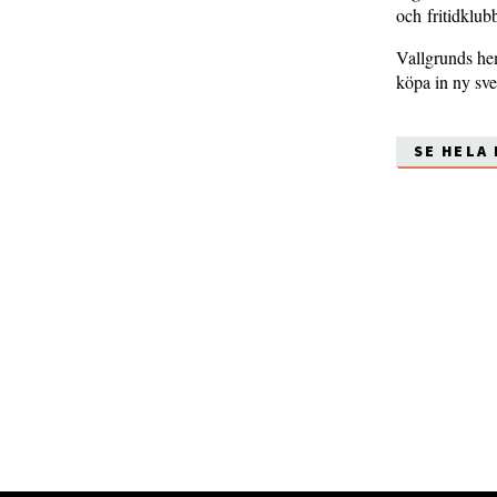
och fritidklubb
Vallgrunds hem
köpa in ny sven
SE HELA 