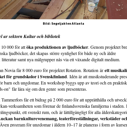
Bild: Segeljakten Atlanta
 ur sektorn Kultur och bibliotek
öka produktionen av ljudböcker
 10 000 för att
. Genom projektet br
nska ljudböcker, det skapas större synlighet för både ny och äldre
 litteratur samt nya målgrupper nås via ett växande digitalt medium.
ett musikali
 Novia får 8 000 euro för projektet Rotation. Rotation är
et för grundskolor i Svenskfinland
. Idén är att musikstuderande pres
ör barn och ungdomar. En workshop byggs upp av teori och en praktiskt
s-on" får lära sig om den genre som presenteras.
Tammerfors får ett bidrag på 2 000 euro för att upprätthålla och utveck
kan-verksamheten som förenar de finlandssvenska familjerna i staden. 
ngspunkt, ett svenskt rum, och är lättillgängligt för alla ålderskategori
uckan barnkulturevenemang, teaterföreställningar, verkstäder oc
 Även program för ungdomar i åldern 10–17 år planeras i form av kurse