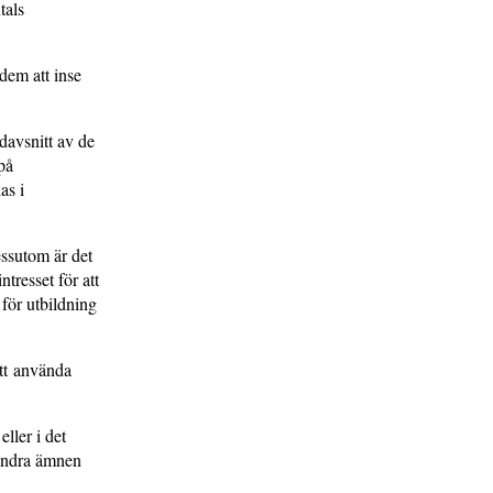
tals
dem att inse
davsnitt av de
på
as i
essutom är det
ntresset för att
 för utbildning
att använda
eller i det
 andra ämnen