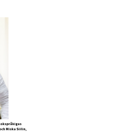
inskspråkigas
ch Miska Siilin,