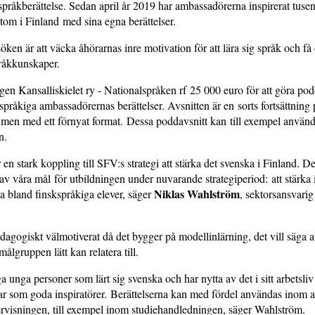
pråkberättelse. Sedan april år 2019 har ambassadörerna inspirerat tusen
om i Finland med sina egna berättelser.
ken är att väcka åhörarnas inre motivation för att lära sig språk och få 
råkkunskaper.
gen Kansalliskielet ry - Nationalspråken rf 25 000 euro för att göra pod
kspråkiga ambassadörernas berättelser. Avsnitten är en sorts fortsättning 
men med ett förnyat format. Dessa poddavsnitt kan till exempel använd
en.
 en stark koppling till SFV:s strategi att stärka det svenska i Finland. D
 av våra mål för utbildningen under nuvarande strategiperiod: att stärka i
Niklas Wahlström
a bland finskspråkiga elever, säger
, sektorsansvarig
edagogiskt välmotiverat då det bygger på modellinlärning, det vill säga 
ålgruppen lätt kan relatera till.
 unga personer som lärt sig svenska och har nytta av det i sitt arbetsliv 
rar som goda inspiratörer. Berättelserna kan med fördel användas inom
rvisningen, till exempel inom studiehandledningen, säger Wahlström.