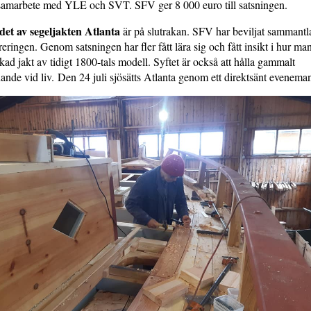
i samarbete med YLE och SVT. SFV ger 8 000 euro till satsningen.
det av segeljakten Atlanta
är på slutrakan. SFV har beviljat sammantl
ureringen. Genom satsningen har fler fått lära sig och fått insikt i hur man
ad jakt av tidigt 1800-tals modell. Syftet är också att hålla gammalt
nde vid liv. Den 24 juli sjösätts Atlanta genom ett direktsänt evenem