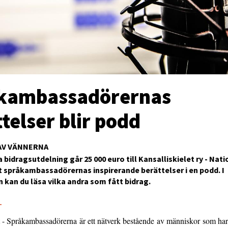
kambassadörernas
telser blir podd
AV VÄNNERNA
ta bidragsutdelning går 25 000 euro till Kansalliskielet ry - Na
t språkambassadörernas inspirerande berättelser i en podd. I
 kan du läsa vilka andra som fått bidrag.
1
ät - Språkambassadörerna är ett nätverk bestående av människor som har