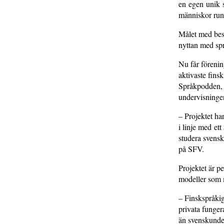
en egen unik s
människor runt
Målet med besö
nyttan med sp
Nu får förenin
aktivaste fins
Språkpodden, 
undervisning
– Projektet har
i linje med ett
studera svensk
på SFV.
Projektet är p
modeller som m
– Finskspråkiga
privata funge
än svenskunde