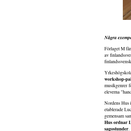
Några exempel
Förlaget M får
av finlandssve
finlandssvensk
Yrkeshögskolan
workshop-pak
musikgenrer f
eleverna "hand
Nordens Hus i 
etablerade Luc
gemensam samli
Hus ordnar L
sagostunder
.