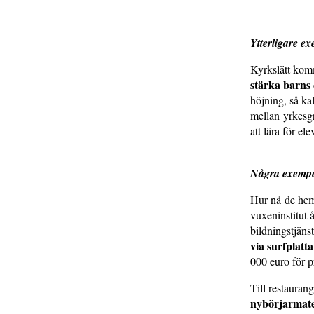
Ytterligare e
Kyrkslätt kom
stärka barns
höjning, så k
mellan yrkesgr
att lära för e
Några exempel
Hur nå de hem
vuxeninstitut 
bildningstjäns
via surfplatta
000 euro för p
Till restauran
nybörjarmate