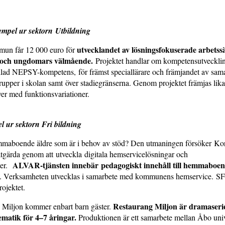
xempel ur sektorn Utbildning
utvecklandet av lösningsfokuserade arbetssät
mun får 12 000 euro för
 och ungdomars välmående.
Projektet handlar om kompetensutveckli
allad NEPSY-kompetens, för främst speciallärare och främjandet av sam
upper i skolan samt över stadiegränserna. Genom projektet främjas lika
lever med funktionsvariationer.
 ur sektorn Fri bildning
maboende äldre som är i behov av stöd? Den utmaningen försöker Ko
åtgärda genom att utveckla digitala hemservicelösningar och
ALVAR-tjänsten innebär pedagogiskt innehåll till hemmaboen
ter.
. Verksamheten utvecklas i samarbete med kommunens hemservice. SF
rojektet.
Restaurang Miljon är dramaserie
g Miljon kommer enbart barn gäster.
matik för 4–7 åringar.
Produktionen är ett samarbete mellan Åbo univ