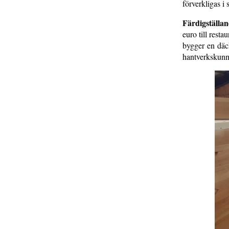
förverkligas 
Färdigställan
euro till resta
bygger en däck
hantverkskunna