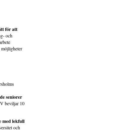
t för att
ng- och
arbete
 möjligheter
rsholms
de seniorer
V beviljar 10
 med lekfull
ersitet och