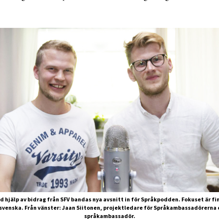
d hjälp av bidrag från SFV bandas nya avsnitt in för Språkpodden. Fokuset är f
svenska. Från vänster: Jaan Siitonen, projektledare för Språkambassadörerna o
språkambassadör.