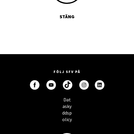
STÄNG
FÖLJ SFV PÅ
Dat
asky
ddsp
olicy