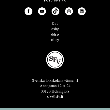
FÖLJ SFV PÅ
Dat
asky
ddsp
olicy
Svenska folkskolans vänner rf
Annegatan 12 A 24
00120 Helsingfors
sfv@sfv.fi
GRO