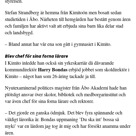
styrelsen.
Stefan Strandberg är hemma från Kimitoön men bosatt sedan
studietiden i Åbo. Närheten till hemgården har bestått genom åren
och familjen har aktivt valt att erbjuda sina barn lika delar stad
och landsbygd.
– Bland annat har vår ena son gått i gymnasiet i Kimito.
Blev chef för sina forna lärare
I Kimito inledde han också sin yrkeskarriär då dåvarande
Harry Bondas
kommundirektör
erbjöd jobbet som skoldirektör i
Kimito – något han som 26-åring tackade ja till.
Nyutexaminerad politices magister från Åbo Akademi hade han
plötsligt ansvar över skolor, bibliotek och medborgarinstitut och
var även chef för sina forna lärare och rektorer.
– Det gjorde en ganska ödmjuk. Det blev fyra spännande och
väldigt lärorika år. Bondas uppmaning ’Du ska int’ bossa så
myki’ var en lärdom jag tog åt mig och har försökt anamma under
åren.