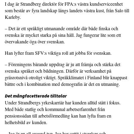
I dag är Strandberg direktör för FPA:s västra kundserviceenhet
som består av fyra landskap längs landets västra kust, från Salo till
Karleby.
– Det är ett språkligt utmanande område där både finska och
svenska är mycket starka på sina håll. Jag fungerar lite som ett
övervakande öga över svenskan.
Han lyfter fram SFV:s viktiga roll att jobba för svenskan.
– Föreningens bärande uppdrag är ju att främja och stärka det
svenska språket och bildningen. Därför är verksamhet på
gräsrotsnivå otroligt viktigt. Språkklimatet i Finland blir knappast
bättre och i kombination med demografin är det en utmaning.
Det mångfacetterade tilltalar
Under Strandbergs yrkeskarriär har kunden alltid stått i fokus.
Med både statlig och kommunal arbetserfarenhet från
pensionssidan till arbetsförmedling kan han lyfta fram en
helhetsbild av kunden.
– Jag är en all around-typ. Jag har suttit i styrelser och