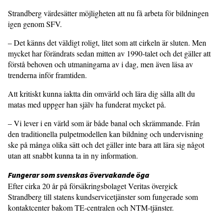
Strandberg värdesätter möjligheten att nu få arbeta för bildningen
igen genom SFV.
– Det känns det väldigt roligt, litet som att cirkeln är sluten. Men
mycket har förändrats sedan mitten av 1990-talet och det gäller att
förstå behoven och utmaningarna av i dag, men även läsa av
trenderna inför framtiden.
Att kritiskt kunna iaktta din omvärld och lära dig sålla allt du
matas med uppger han själv ha funderat mycket på.
– Vi lever i en värld som är både banal och skrämmande. Från
den traditionella pulpetmodellen kan bildning och undervisning
ske på många olika sätt och det gäller inte bara att lära sig något
utan att snabbt kunna ta in ny information.
Fungerar som svenskas övervakande öga
Efter cirka 20 år på försäkringsbolaget Veritas övergick
Strandberg till statens kundservicetjänster som fungerade som
kontaktcenter bakom TE-centralen och NTM-tjänster.