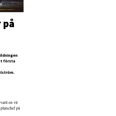
r på
bildningen
t första
hlström.
arit en vit
 platschef på