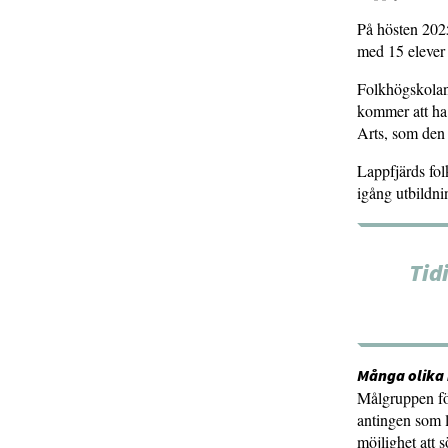
På hösten 2025
med 15 elever 
Folkhögskolan 
kommer att ha 
Arts, som den 
Lappfjärds fol
igång utbildni
Tid
Många olika
Målgruppen för
antingen som l
möjlighet att 