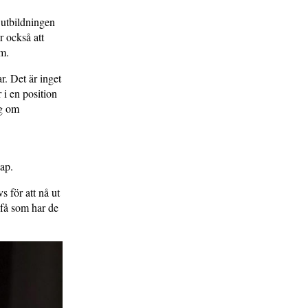
 utbildningen
 också att
öm.
r. Det är inget
i en position
ig om
ap.
 för att nå ut
 få som har de