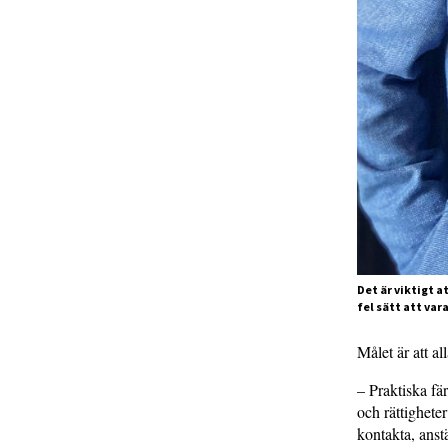
Det är viktigt a
fel sätt att va
Målet är att a
– Praktiska fä
och rättighet
kontakta, anst