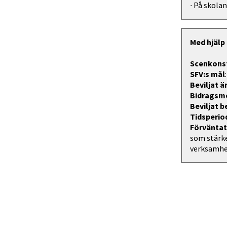
∙ På skola
Med hjälp
Scenkonst
SFV:s mål
Beviljat 
Bidragsm
Beviljat 
Tidsperio
Förväntat
som stärke
verksamhe