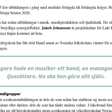
 kör utbildningen i gång med moduler förlagda till förlängda helger. He
börjar hösten 2026.
har redan utbildningar i musik, musikproduktion och ljudteknik. De oli
Jakob Johansson
betydliga synergieffekter.
är projektledare för Lafo
nya linjen kommer att heta.
khögskola har fått stöd bland annat av Svenska folkskolans vänner för a
ngen.
igare hade en musiker ett band, en manager
ljussättare. Nu ska hen göra allt själv.
 målgrupper
 scenkonstutbildningen är dels de som redan har etablerat sig inom sc
ärare eller aktörer, dels de som har tänkt studera vidare. I Jakobstad fin
söka sig till högskolestudier inom scenkonsten på yrkeshögskolan Novia