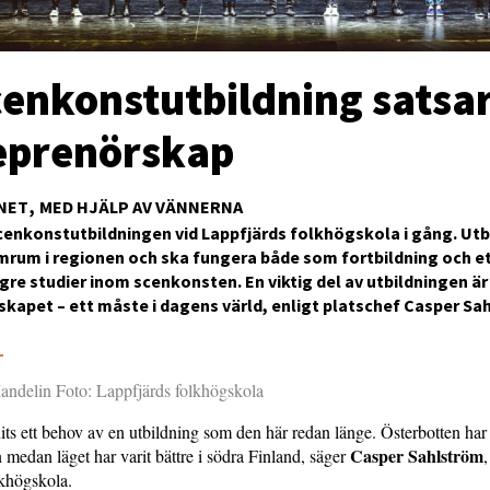
cenkonstutbildning satsa
eprenörskap
NET
MED HJÄLP AV VÄNNERNA
scenkonstutbildningen vid Lappfjärds folkhögskola i gång. Ut
omrum i regionen och ska fungera både som fortbildning och et
re studier inom scenkonsten. En viktig del av utbildningen är
kapet – ett måste i dagens värld, enligt platschef Casper Sa
5
andelin Foto: Lappfjärds folkhögskola
its ett behov av en utbildning som den här redan länge. Österbotten har v
Casper Sahlström
n medan läget har varit bättre i södra Finland, säger
,
lkhögskola.