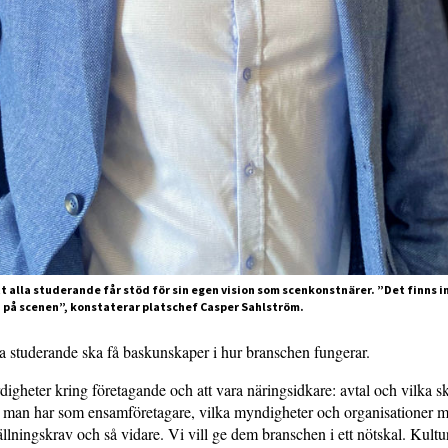
tt alla studerande får stöd för sin egen vision som scenkonstnärer. ”Det finns in
ra på scenen”, konstaterar platschef Casper Sahlström.
lla studerande ska få baskunskaper i hur branschen fungerar.
rdigheter kring företagande och att vara näringsidkare: avtal och vilka s
er man har som ensamföretagare, vilka myndigheter och organisationer 
ällningskrav och så vidare. Vi vill ge dem branschen i ett nötskal. Kultur