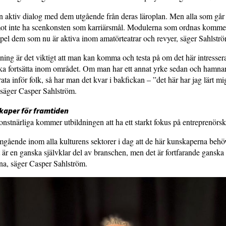
en aktiv dialog med dem utgående från deras läroplan. Men alla som går
ot inte ha scenkonsten som karriärsmål. Modulerna som ordnas kommer
mpel dem som nu är aktiva inom amatörteatrar och revyer, säger Sahlstr
dning är det viktigt att man kan komma och testa på om det här intressera
ka fortsätta inom området. Om man har ett annat yrke sedan och hamnar 
ata inför folk, så har man det kvar i bakfickan – ”det här har jag lärt m
 säger Casper Sahlström.
kaper för framtiden
nstnärliga kommer utbildningen att ha ett starkt fokus på entreprenörsk
gående inom alla kulturens sektorer i dag att de här kunskaperna behövs
t är en ganska självklar del av branschen, men det är fortfarande ganska
na, säger Casper Sahlström.