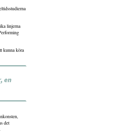
ltidsstudierna
ka linjerna
 Performing
tt kunna köra
, en
enkonsten,
ns det
.