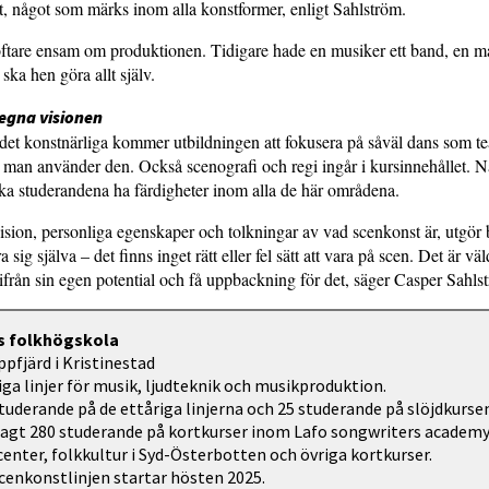
, något som märks inom alla konstformer, enligt Sahlström.
oftare ensam om produktionen. Tidigare hade en musiker ett band, en m
 ska hen göra allt själv.
 egna visionen
 det konstnärliga kommer utbildningen att fokusera på såväl dans som te
 man använder den. Också scenografi och regi ingår i kursinnehållet. N
ka studerandena ha färdigheter inom alla de här områdena.
ision, personliga egenskaper och tolkningar av vad scenkonst är, utgör ba
 sig själva – det finns inget rätt eller fel sätt att vara på scen. Det är väld
tifrån sin egen potential och få uppbackning för det, säger Casper Sahls
s folkhögskola
appfjärd i Kristinestad
riga linjer för musik, ljudteknik och musikproduktion.
 studerande på de ettåriga linjerna och 25 studerande på slöjdkurse
gt 280 studerande på kortkurser inom Lafo songwriters academy
enter, folkkultur i Syd-Österbotten och övriga kortkurser.
scenkonstlinjen startar hösten 2025.