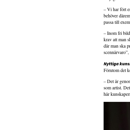
– Vi har fört 
behöver därem
passa till exe
– Inom fri bil
krav att man s
där man ska pr
scennärvaro”,
Nyttiga kuns
Förutom det ko
– Det är genom
som artist. De
här kunskaper