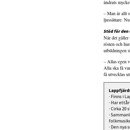
ändrats mycket
– Man är allt 
ljussättare. Nu
Stöd för den
När det gäller
rösten och hur
utbildningen s
– Allas egen v
Alla ska få vara
få utvecklas u
Lappfjärd
∙ Finns i L
∙ Har ettå
∙ Cirka 20
∙ Sammanla
folkmusikc
∙ Den nya 