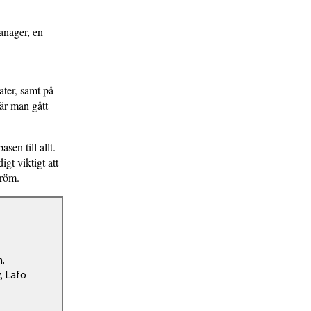
anager, en
ater, samt på
är man gått
sen till allt.
igt viktigt att
tröm.
n.
, Lafo