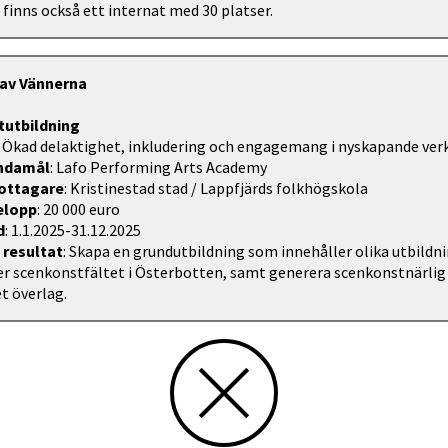
n finns också ett internat med 30 platser.
 av Vännerna
utbildning
: Ökad delaktighet, inkludering och engagemang i nyskapande ve
ändamål
: Lafo Performing Arts Academy
ottagare
: Kristinestad stad / Lappfjärds folkhögskola
belopp
: 20 000 euro
d
: 1.1.2025-31.12.2025
 resultat
: Skapa en grundutbildning som innehåller olika utbildn
r scenkonstfältet i Österbotten, samt generera scenkonstnärlig
t överlag.