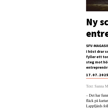
Ny s
entr
SFV-MAGASI
I höst drar 
fyller ett t
steg mot hög
entreprenörs
17.07.202
Text: Sanna M
– Det har funn
fläck på karta
Lappfjärds fo