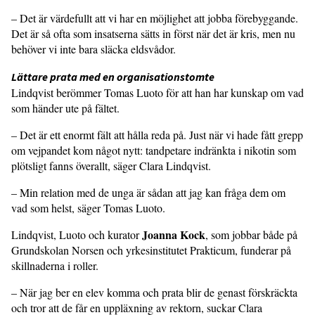
– Det är värdefullt att vi har en möjlighet att jobba förebyggande.
Det är så ofta som insatserna sätts in först när det är kris, men nu
behöver vi inte bara släcka eldsvådor.
Lättare prata med en organisationstomte
Lindqvist berömmer Tomas Luoto för att han har kunskap om vad
som händer ute på fältet.
– Det är ett enormt fält att hålla reda på. Just när vi hade fått grepp
om vejpandet kom något nytt: tandpetare indränkta i nikotin som
plötsligt fanns överallt, säger Clara Lindqvist.
– Min relation med de unga är sådan att jag kan fråga dem om
vad som helst, säger Tomas Luoto.
Joanna Kock
Lindqvist, Luoto och kurator
, som jobbar både på
Grundskolan Norsen och yrkesinstitutet Prakticum, funderar på
skillnaderna i roller.
– När jag ber en elev komma och prata blir de genast förskräckta
och tror att de får en uppläxning av rektorn, suckar Clara