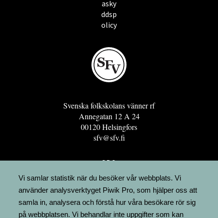
asky
ddsp
olicy
Svenska folkskolans vänner rf
Annegatan 12 A 24
00120 Helsingfors
sfv@sfv.fi
GRO
FÖRENINGSRESURSEN
Vi samlar statistik när du besöker vår webbplats. Vi
använder analysverktyget Piwik Pro, som hjälper oss att
MINNESRUNOR.FI
samla in, analysera och förstå hur våra besökare rör sig
UPPSLAGSVERKET FINLAND
på webbplatsen. Vi behandlar inte uppgifter som kan