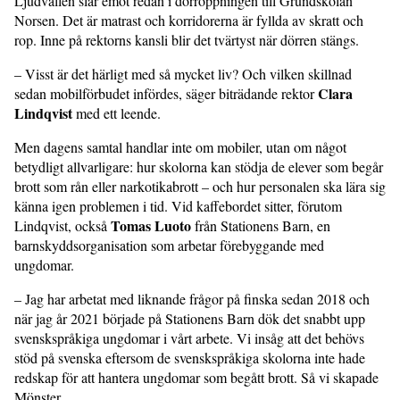
Ljudvallen slår emot redan i dörröppningen till Grundskolan
Norsen. Det är matrast och korridorerna är fyllda av skratt och
rop. Inne på rektorns kansli blir det tvärtyst när dörren stängs.
– Visst är det härligt med så mycket liv? Och vilken skillnad
Clara
sedan mobilförbudet infördes, säger biträdande rektor
Lindqvist
med ett leende.
Men dagens samtal handlar inte om mobiler, utan om något
betydligt allvarligare: hur skolorna kan stödja de elever som begår
brott som rån eller narkotikabrott – och hur personalen ska lära sig
känna igen problemen i tid. Vid kaffebordet sitter, förutom
Tomas Luoto
Lindqvist, också
från Stationens Barn, en
barnskyddsorganisation som arbetar förebyggande med
ungdomar.
– Jag har arbetat med liknande frågor på finska sedan 2018 och
när jag år 2021 började på Stationens Barn dök det snabbt upp
svenskspråkiga ungdomar i vårt arbete. Vi insåg att det behövs
stöd på svenska eftersom de svenskspråkiga skolorna inte hade
redskap för att hantera ungdomar som begått brott. Så vi skapade
Mönster.