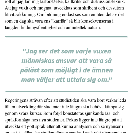
roll att jag lärt mig läsförståelse, källkritik och diskussionsteknik.
Att jag vuxit och mognat, utvecklats som skribent och dessutom
blivit sakkunnig. Om bildning endast ses som en liten del av det
som en dag ska vara ens ”karriär” så blir konsekvenserna i
längden bildningsfientlighet och antiintellektualism.
"Jag ser det som varje vuxen
människas ansvar att vara så
påläst som möjligt i de ämnen
man väljer att uttala sig om."
Regeringens strävan efter att studietiden ska vara kort verkar leda
till en utveckling där studenter inte längre ska behöva kämpa sig
genom svåra kurser. Som följd konstateras sjunkande läs- och
språkförmåga hos nya studenter. Fokus ligger inte längre på att
utveckla ett gott språk eller att kunna analysera och se nyanser i
en text, i stället ska studiepoängen samlas i rask takt oberoende av