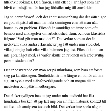
tillskrivit Sokrates. Den frasen, sann eller ej, är något som har
blivit en ledstjärna för hur jag förhåller mig till omvärlden.
Jag studerar filosofi, och det är ett sammanhang där det sällan gör
en gott att påstå att man har hela sanningen eller att man nått
botten av ett problem. Filosofi är samtidigt ett ämne som ofta
bemöts med anklagelser om arbetslöshet, flum, och den klassiska
frågan: ”Vad gör man med det?”. Det verkar som att det är
irrelevant vilka andra erfarenheter jag fått under min studietid,
vilka jobb jag haft eller vilka biämnen jag läst. Filosofi kan man
inte göra något med, så varför skulle en rationell och arbetsvillig
person studera det?
Det är besvärande om man ser på utbildning som bara ett första
steg på karriärstegen. Studietiden är inte längre en tid för att lära
sig, att syssla med självförverkligande och att mogna till en
medveten och påläst medborgare.
Det räcker tydligen inte att jag under min studietid har läst
hundratals böcker, att jag lärt mig om allt från historisk kontext till
att läsa och analysera text och bild. Det verkar inte spela någon