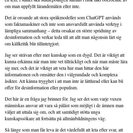
om man uppfyllt lärandemålen eller inte.
Det är oroande att stora språkmodeller som ChatGPT används
som faktamaskiner och inte som ansvarsfullt använda verktyg i
lämpliga sammanhang – detta orsakar en större spridning av
desinformation och verkar leda till att allt man någonsin lärt sig
om källkritik blir tillintetgjort.
Jag ser strävan efter mer kunskap som en dygd. Det är viktigt att
kunna erkänna när man inte vet tillräckligt och när man måste lära
sig mer, och det är viktigt att veta hur man hittar den här
informationen och omsätter den i välgrundade och komplexa
åsikter. Att känna trygghet i att man inte är lättlurad eller kan bli
offer för desinformation eller populism.
Det här är en fråga jag brinner för. Jag ser det som varje vuxen
människas ansvar att vara så påläst som möjligt i de ämnen man
väljer att uttala sig om, och att samtidigt stötta unga
kunskapssökare att fortsätta på allmänbildningens väg.
Så länge som man får leva är det värdefullt att leta efter svar, att