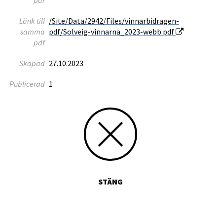
Länk till
/Site/Data/2942/Files/vinnarbidragen-
samma
pdf/Solveig-vinnarna_2023-webb.pdf
pdf
Skapad
27.10.2023
Publicerad
1
STÄNG