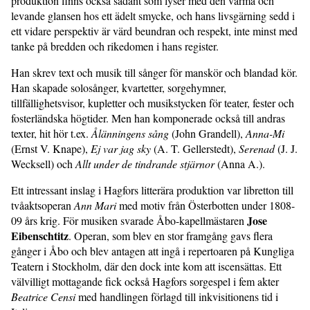
produktion finns också sådant som lyser med den varma och
levande glansen hos ett ädelt smycke, och hans livsgärning sedd i
ett vidare perspektiv är värd beundran och respekt, inte minst med
tanke på bredden och rikedomen i hans register.
Han skrev text och musik till sånger för manskör och blandad kör.
Han skapade solosånger, kvartetter, sorgehymner,
tillfällighetsvisor, kupletter och musikstycken för teater, fester och
fosterländska högtider. Men han komponerade också till andras
texter, hit hör t.ex.
Ålänningens sång
(John Grandell),
Anna-Mi
(Ernst V. Knape),
Ej var jag sky
(A. T. Gellerstedt),
Serenad
(J. J.
Wecksell) och
Allt under de tindrande stjärnor
(Anna A.).
Ett intressant inslag i Hagfors litterära produktion var libretton till
tvåaktsoperan
Ann Mari
med motiv från Österbotten under 1808-
Jose
09 års krig. För musiken svarade Åbo-kapellmästaren
Eibenschtitz
. Operan, som blev en stor framgång gavs flera
gånger i Åbo och blev antagen att ingå i repertoaren på Kungliga
Teatern i Stockholm, där den dock inte kom att iscensättas. Ett
välvilligt mottagande fick också Hagfors sorgespel i fem akter
Beatrice Censi
med handlingen förlagd till inkvisitionens tid i