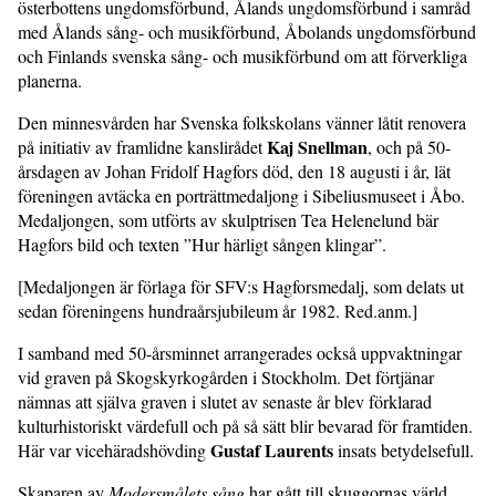
österbottens ungdomsförbund, Ålands ungdomsförbund i samråd
med Ålands sång- och musikförbund, Åbolands ungdomsförbund
och Finlands svenska sång- och musikförbund om att förverkliga
planerna.
Den minnesvården har Svenska folkskolans vänner låtit renovera
Kaj Snellman
på initiativ av framlidne kanslirådet
, och på 50-
årsdagen av Johan Fridolf Hagfors död, den 18 augusti i år, lät
föreningen avtäcka en porträttmedaljong i Sibeliusmuseet i Åbo.
Medaljongen, som utförts av skulptrisen Tea Helenelund bär
Hagfors bild och texten ”Hur härligt sången klingar”.
[Medaljongen är förlaga för SFV:s Hagforsmedalj, som delats ut
sedan föreningens hundraårsjubileum år 1982. Red.anm.]
I samband med 50-årsminnet arrangerades också uppvaktningar
vid graven på Skogskyrkogården i Stockholm. Det förtjänar
nämnas att själva graven i slutet av senaste år blev förklarad
kulturhistoriskt värdefull och på så sätt blir bevarad för framtiden.
Gustaf Laurents
Här var vicehäradshövding
insats betydelsefull.
Skaparen av
Modersmålets sång
har gått till skuggornas värld.