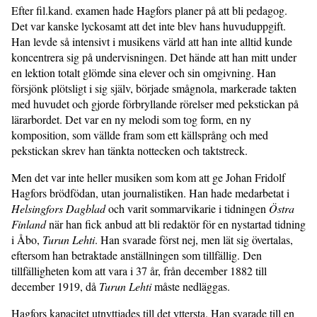
Efter fil.kand. examen hade Hagfors planer på att bli pedagog.
Det var kanske lyckosamt att det inte blev hans huvuduppgift.
Han levde så intensivt i musikens värld att han inte alltid kunde
koncentrera sig på undervisningen. Det hände att han mitt under
en lektion totalt glömde sina elever och sin omgivning. Han
försjönk plötsligt i sig själv, började smågnola, markerade takten
med huvudet och gjorde förbryllande rörelser med pekstickan på
lärarbordet. Det var en ny melodi som tog form, en ny
komposition, som vällde fram som ett källsprång och med
pekstickan skrev han tänkta nottecken och taktstreck.
Men det var inte heller musiken som kom att ge Johan Fridolf
Hagfors brödfödan, utan journalistiken. Han hade medarbetat i
Helsingfors Dagblad
och varit sommarvikarie i tidningen
Östra
Finland
när han fick anbud att bli redaktör för en nystartad tidning
i Åbo,
Turun Lehti
. Han svarade först nej, men lät sig övertalas,
eftersom han betraktade anställningen som tillfällig. Den
tillfälligheten kom att vara i 37 år, från december 1882 till
december 1919, då
Turun Lehti
måste nedläggas.
Hagfors kapacitet utnyttjades till det yttersta. Han svarade till en