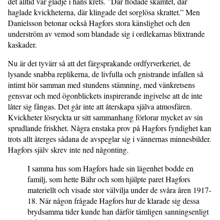
det alltid var glädje i hans krets. ”Där flödade skämtet, där
haglade kvickheterna, där klingade det sorglösa skrattet.” Men
Danielsson betonar också Hagfors stora känslighet och den
underström av vemod som blandade sig i ordlekarnas blixtrande
kaskader.
Nu är det tyvärr så att det färgsprakande ordfyrverkeriet, de
lysande snabba replikerna, de livfulla och gnistrande infallen så
intimt hör samman med stundens stämning, med vänkretsens
gensvar och med ögonblickets inspirerande ingivelse att de inte
låter sig fångas. Det går inte att återskapa själva atmosfären.
Kvickheter lösryckta ur sitt sammanhang förlorar mycket av sin
sprudlande friskhet. Några enstaka prov på Hagfors fyndighet kan
trots allt återges sådana de avspeglar sig i vännernas minnesbilder.
Hagfors själv skrev inte ned någonting.
I samma hus som Hagfors hade sin lägenhet bodde en
familj, som hette Bähr och som hjälpte paret Hagfors
materiellt och visade stor välvilja under de svåra åren 1917-
18. När någon frågade Hagfors hur de klarade sig dessa
brydsamma tider kunde han därför tämligen sanningsenligt