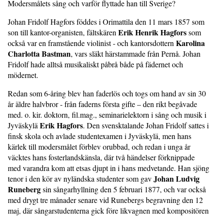
Modersmålets sång och varför flyttade han till Sverige?
Johan Fridolf Hagfors föddes i Orimattila den 11 mars 1857 som
Erik Henrik Hagfors
son till kantor-organisten, fältskären
som
Karolina
också var en framstående violinist - och kantorsdottern
Charlotta Bastman
, vars släkt härstammade från Pernå. Johan
Fridolf hade alltså musikaliskt påbrå både på fädernet och
mödernet.
Redan som 6-åring blev han faderlös och togs om hand av sin 30
år äldre halvbror - från faderns första gifte – den rikt begåvade
med. o. kir. doktorn, fil.mag., seminarielektorn i sång och musik i
Erik Hagfors
Jyväskylä
. Den svensktalande Johan Fridolf sattes i
finsk skola och avlade studentexamen i Jyväskylä, men hans
kärlek till modersmålet förblev orubbad, och redan i unga år
väcktes hans fosterlandskänsla, där två händelser förknippade
med varandra kom att etsas djupt in i hans medvetande. Han sjöng
Johan Ludvig
tenor i den kör av nyländska studenter som gav
Runeberg
sin sångarhyllning den 5 februari 1877, och var också
med drygt tre månader senare vid Runebergs begravning den 12
maj, där sångarstudenterna gick före likvagnen med kompositören