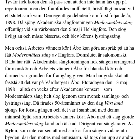
Tyvärr fick kören den så pass sent att den inte hann tas upp på
repertoaren, men den framfördes inofficiellt, bristfälligt inövad vid
ett slutet samkväm. Den egentliga debuten kom först följande år,
1898. Då sjöng Akademiska sångföreningen
Modersmålets sång
offentligt vid sin vårkonsert den 6 maj i Helsingfors. Den slog
livligt an och måste bisseras, och blev körens lystringssång.
Men också Arbetets vänners kör i Åbo kan göra anspråk på att ha
fått
Modersmålets sång
av Hagfors. Domslutet är salomoniskt.
Båda har rätt. Akademiska sångföreningen fick sången arrangerad
för manskör och Arbetets vänner i Åbo för blandad kör och
därmed var grunden för framgång given. Man har goda skäl att
fastslå att det var på Vårdberget i Åbo, Floradagen den 13 maj
1898 – alltså en vecka efter Akademens konsert – som
Modersmålets sång helt slog igenom som svensk samlings- och
lystringssång. Då firades 50-årsminnet av den dag
Vårt land
sjöngs för första gången och det var i samband med denna
minneshögtid som Arbetets vänners kör i Åbo med ett slag gjorde
A.
Modersmålets sång
känd och älskad. Dirigent var sångläraren
Kylen
, som inte var sen att med sin kör föra sången vidare ut i
bygden, där den möttes med entusiasm. Så togs den upp av andra