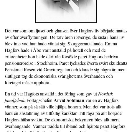
Det var som om ljuset och glansen över Hagfors liv började mattas
av efter överflyttningen. De tolv åren i Sverige, de sista i hans liv
blev inte vad han hade väntat sig. Skuggorna tätnade. Emma
Hagfors hade i Åbo varit anställd på hotell och med de
erfarenheter hon hade därifrån försökte paret Hagfors bedriva
pensionsrörelse i Stockholm. Paret lyckades överta svårt skuldsatta
Pensionat Rosen vid Grevturegatan och klarade sig några år, men
slutligen tog de ekonomiska svårigheterna överhanden och
företaget måste upphöra.
En tid var Hagfors anställd i det förlag som gav ut
Nordisk
Arvid Sohlman
familjebok
. Förlagschefen
var en av Hagfors
vänner, som på så sätt ville hjälpa honom. Men det var trots allt
bara en anställning av tillfällig karaktär. Till råga på allt började
Hagfors hälsa svikta. De ekonomiska bekymren blev allt mera
överhängande. Vänner trädde till ibland och hjälpte paret Hagfors