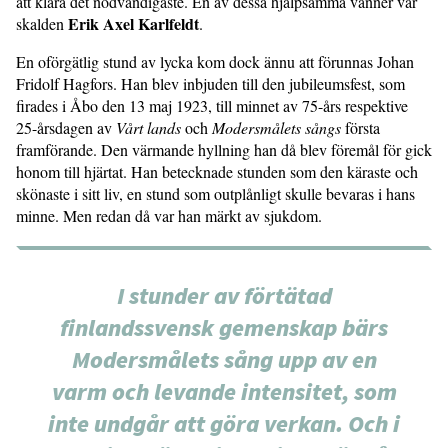
att klara det nödvändigaste. En av dessa hjälpsamma vänner var
Erik Axel Karlfeldt
skalden
.
En oförgätlig stund av lycka kom dock ännu att förunnas Johan
Fridolf Hagfors. Han blev inbjuden till den jubileumsfest, som
firades i Åbo den 13 maj 1923, till minnet av 75-års respektive
25-årsdagen av
Vårt lands
och
Modersmålets sångs
första
framförande. Den värmande hyllning han då blev föremål för gick
honom till hjärtat. Han betecknade stunden som den käraste och
skönaste i sitt liv, en stund som outplånligt skulle bevaras i hans
minne. Men redan då var han märkt av sjukdom.
I stunder av förtätad
finlandssvensk gemenskap bärs
Modersmålets sång upp av en
varm och levande intensitet, som
inte undgår att göra verkan. Och i