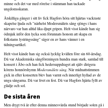
minne och det var med rörelse i stämman han tackade
ungdomsskaran.
Åtskilliga gånger i sitt liv fick Hagfors höra sitt hjärtas vackraste
skapelse ljuda och ”närhelst Modersmålets sång sjöngs i hans
närvaro var han alltid lika djupt gripen. Helt visst kände han sig
ödmjuk inför den lycka som förunnats honom att skapa en
folkstams lystringssång” säger en av hans vänner i en
tidningsartikel.
Helt visst kände han sig också lycklig kvällen före sin 60-årsdag.
Då var Akademiska sångföreningen hundra man stark, samlad till
konsert i Åbo och han fick hedersuppdraget att själv dirigera
körens honnörshymn
Modersmålets sång
. När midnattstimmen
gick in efter konserten blev han varmt och innerligt hyllad av de
unga sångarna. Då var livet en fest. Då var Hagfors hjärta fyllt av
glädje och sol.
De sista åren
Men drygt två år efter denna minnesvärda stund började solen gå i