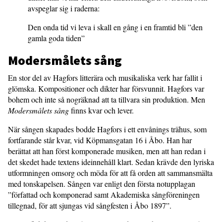
avspeglar sig i raderna:
Den onda tid vi leva i skall en gång i en framtid bli ”den
gamla goda tiden”
Modersmålets sång
En stor del av Hagfors litterära och musikaliska verk har fallit i
glömska. Kompositioner och dikter har försvunnit. Hagfors var
bohem och inte så nogräknad att ta tillvara sin produktion. Men
Modersmålets sång
finns kvar och lever.
När sången skapades bodde Hagfors i ett envånings trähus, som
fortfarande står kvar, vid Köpmansgatan 16 i Åbo. Han har
berättat att han först komponerade musiken, men att han redan i
det skedet hade textens ideinnehåll klart. Sedan krävde den lyriska
utformningen omsorg och möda för att få orden att sammansmälta
med tonskapelsen. Sången var enligt den första notupplagan
”författad och komponerad samt Akademiska sångföreningen
tillegnad, för att sjungas vid sångfesten i Åbo 1897”.