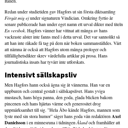
Italien.
Redan under studietiden gav Hagfors ut sin första diktsamling
Förgät mig ej
under signaturen Vindician. Omkring fyrtio år
senare publicerade han under eget namn ett urval dikter med titeln
En versbok
. Hagfors vänner har vittnat att många av hans
vackraste alster inte fanns med i detta urval. Det var sannolikt så
att han inte råkade få tag på dem när boken sammanställdes. Värt
att nämna är också att Hagfors utom många prologer och
tillfällighetsdikter skrev värdefulla artiklar på prosa. Hans
journalistiska insats har tyvärr inte utforskats.
Intensivt sällskapsliv
Men Hagfors hann också ägna sig åt vännerna. Han var en
uppburen och central gestalt i sällskapslivet. Hans yviga
mustasch, hans höga panna, den goda, glada blicken bakom
pincenen och hans hjärtas värme och generositet drog
uppmärksamhet till sig. ”Hela Åbo kände Hagfors, mannen som
Axel
lyste med sin stora humor” säger hans goda vän redaktören
Danielsson
i en minnesruna i tidningen
Åland
och framhåller att