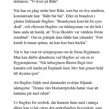
deklarera: ”Vi lever på Bähr”.
När han en gång mötte herr Bähr, som bar en riva smultron,
konstaterade han: ”Bähr bär bär”. Efter en brandsyn i
gården förklarade Hagfors: ”Brandsynen kom hit för syns
skull”, och eftersom Hagfors var tidningsman var det helt i
hans anda att fastslå, att ”Evas fikonlöv var världens första
extrablad”. Om en grälsjuk dam fällde han yttrandet: ”Förr
kunde kvinnan spinna, nu kan hon bara häckla”.
Vår tv har visat ett serieprogram om de första flygplanen.
Man kan därför aktualisera vad Hagfors sa' om en av
flygpionjärerna: ”När luftseglaren Bleriot flugit över
kanalen och landat på Englands kust, blev han genast höjd
till skyarna igen”.
Att Hagfors följde med dammodet avslöjar följande
iakttagelse: ”Denna vårs blomsterprydda hattar visar att
hattarna går med rabatt”.
Ur Hagfors En versbok, där humorn finns med i många
dikter kan vi här citera den underfundiga livsvisdom, som