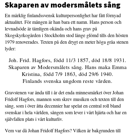
Skaparen av modersmålets sång
En märklig finlandssvensk kulturpersonlighet har fått förnyad
aktualitet. För mången är han bara ett namn. Hans person och
levnadsöde är tämligen okända och hans grav på
Skogskyrkogården i Stockholm stod länge glömd tills den hösten
1979 renoverades. Texten på den drygt en meter höga gråa stenen
lyder:
Joh. Frid. Hagfors, född 11/3 1857, död 18/8 1931.
Skaparen av Modersmålets sång. Hans maka Emma
Kristina, född 7/9 1863, död 29/6 1940.
Finlands svenska ungdom reste vården.
Gravstenen var ända till i år det enda minnesmärket över Johan
Fridolf Hagfors, mannen som skrev musiken och texten till den
sång, som i över åtta decennier har spelat en central roll bland
svenskar i hela världen, sången som lever i vårt hjärta och har en
självfallen plats i vårt kulturliv.
Vem var då Johan Fridolf Hagfors? Vilken är bakgrunden till