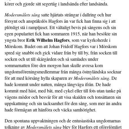
körer och gjorde sitt segertåg i landsända efter landsända.
Modersmålets sång
satte hjärtats strängar i dallring och hur
försynt och anspråkslös Hagfors än var fick han finna sig i att
plötsligt stå i rampljuset. Ett vältaligt bevis på sångens och sin
egen popularitet fick han sommaren 1915, när han besökte sin
Erik Wilhelm Hagfors
yngsta bror
, som var kyrkoherde i
Mörskom. Budet om att Johan Fridolf Hagfors var i Mörskom
spred sig snabbt och gick vidare från by till by, från socken till
socken och ut till skärgården och så samlades under
sommarnatten före den morgon han skulle avresa kom
ungdomsföreningsmedlemmar från många östnyländska socknar
för att med körsång hylla skaparen av
Modersmålets sång
. De
hade kommit under natten, många långväga ifrån. De hade
kommit med häst, med båt, med cykel eller till fots utan tanke på
vägens mödor och besvär för att visa skalden och tonsättaren sin
uppskattning och sin tacksamhet för den sång, som mer än andra
hade förmågan att hänföra och väcka samhörighet.
Den spontana uppvaktningen och de entusiastiska ungdomarnas
tolkning av
Modersmålets sång
blev för Hagfors ett oförglömligt