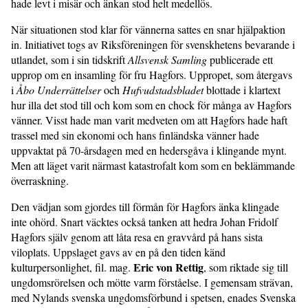
hade levt i misär och änkan stod helt medellös.
När situationen stod klar för vännerna sattes en snar hjälpaktion
in. Initiativet togs av Riksföreningen för svenskhetens bevarande i
utlandet, som i sin tidskrift
Allsvensk Samling
publicerade ett
upprop om en insamling för fru Hagfors. Uppropet, som återgavs
i
Åbo Underrättelser
och
Hufvudstadsbladet
blottade i klartext
hur illa det stod till och kom som en chock för många av Hagfors
vänner. Visst hade man varit medveten om att Hagfors hade haft
trassel med sin ekonomi och hans finländska vänner hade
uppvaktat på 70-årsdagen med en hedersgåva i klingande mynt.
Men att läget varit närmast katastrofalt kom som en beklämmande
överraskning.
Den vädjan som gjordes till förmån för Hagfors änka klingade
inte ohörd. Snart väcktes också tanken att hedra Johan Fridolf
Hagfors själv genom att låta resa en gravvård på hans sista
viloplats. Uppslaget gavs av en på den tiden känd
Eric von Rettig
kulturpersonlighet, fil. mag.
, som riktade sig till
ungdomsrörelsen och mötte varm förståelse. I gemensam strävan,
med Nylands svenska ungdomsförbund i spetsen, enades Svenska