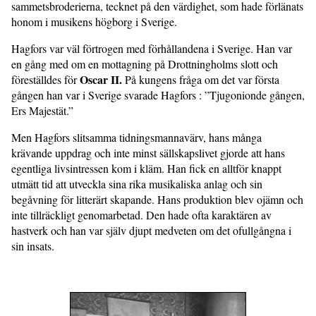
sammetsbroderierna, tecknet på den värdighet, som hade förlänats
honom i musikens högborg i Sverige.
Hagfors var väl förtrogen med förhållandena i Sverige. Han var
en gång med om en mottagning på Drottningholms slott och
Oscar II.
föreställdes för
På kungens fråga om det var första
gången han var i Sverige svarade Hagfors : ”Tjugonionde gången,
Ers Majestät.”
Men Hagfors slitsamma tidningsmannavärv, hans många
krävande uppdrag och inte minst sällskapslivet gjorde att hans
egentliga livsintressen kom i kläm. Han fick en alltför knappt
utmätt tid att utveckla sina rika musikaliska anlag och sin
begåvning för litterärt skapande. Hans produktion blev ojämn och
inte tillräckligt genomarbetad. Den hade ofta karaktären av
hastverk och han var själv djupt medveten om det ofullgångna i
sin insats.