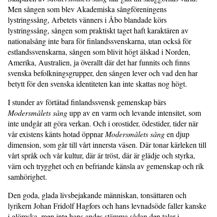
Men sången som blev Akademiska sångföreningens
lystringssång, Arbetets vänners i Åbo blandade körs
lystringssång, sången som praktiskt taget haft karaktären av
nationalsång inte bara för finlandssvenskarna, utan också för
estlandssvenskarna, sången som blivit högt älskad i Norden,
Amerika, Australien, ja överallt där det har funnits och finns
svenska befolkningsgrupper, den sången lever och vad den har
betytt för den svenska identiteten kan inte skattas nog högt.
I stunder av förtätad finlandssvensk gemenskap bärs
Modersmålets sång
upp av en varm och levande intensitet, som
inte undgår att göra verkan. Och i orostider, ödestider, tider när
vår existens känts hotad öppnar
Modersmålets sång
en djup
dimension, som går till vårt innersta väsen. Där tonar kärleken till
vårt språk och vår kultur, där är tröst, där är glädje och styrka,
värn och trygghet och en befriande känsla av gemenskap och rik
samhörighet.
Den goda, glada livsbejakande människan, tonsättaren och
lyrikern Johan Fridolf Hagfors och hans levnadsöde faller kanske
i glömska, men inte hans andes stämma sådan den talar i