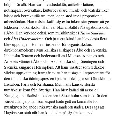
början för allt. Han var huvudredaktör, artikelförfattare,
notisjägare, översättare, kulturbevakare, musik- och teaterkritiker,
kåsör och korrekturläsare, men lönen stod inte i proportion till
arbetsbördan. Han måste skaffa sig extra inkomster genom att ge
lektioner i olika skolor. Han var bl.a. anställd i Navigationsskolan
i Åbo. Han verkade också som musikkritiker i
Turun Sanomat
och
Åbo Underrättelser
. Och ju mera känd han blev desto flera
blev uppdragen. Han var inspektör för organistskolan,
direktionsmedlem i Musikaliska sällskapet i Åbo och i Svenska
Inhemska Teatern och hedersmedlem i Mucises Amantes och
Arbetets vänner i Åbo och i Akademiska sångföreningen och
Svenska sångare i Helsingfors. Att hans insatser som redaktör
väckte uppskattning framgår av att han utsågs till representant för
den finländska tidningspressen i journalistkongresser i Stockholm,
Lissabon, Paris och Kristiania. Men hans kanske största
utmärkelse kom från Sverige. Han blev kallad till assosie i
Kungliga musikaliska akademien i Stockholm som tack för den
värdefulla hjälp han som expert hade gett en kommitte för
musiklivets höjande i rikssvenska landsortsstäder. Det sägs att
Hagfors var stolt när han kunde dra på sig fracken med