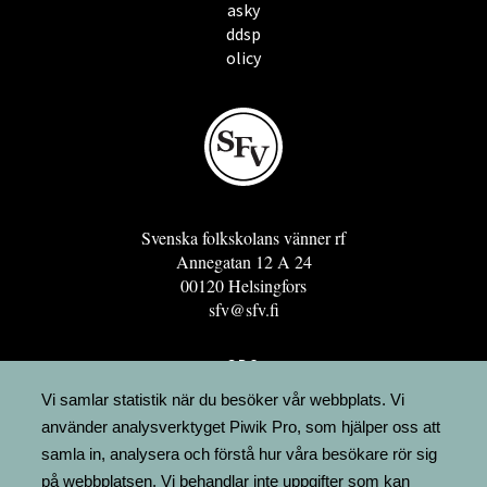
asky
ddsp
olicy
Svenska folkskolans vänner rf
Annegatan 12 A 24
00120 Helsingfors
sfv@sfv.fi
GRO
FÖRENINGSRESURSEN
Vi samlar statistik när du besöker vår webbplats. Vi
använder analysverktyget Piwik Pro, som hjälper oss att
MINNESRUNOR.FI
samla in, analysera och förstå hur våra besökare rör sig
UPPSLAGSVERKET FINLAND
på webbplatsen. Vi behandlar inte uppgifter som kan