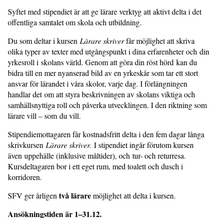
Syftet med stipendiet är att ge lärare verktyg att aktivt delta i det
offentliga samtalet om skola och utbildning.
Du som deltar i kursen
Lärare skriver
får möjlighet att skriva
olika typer av texter med utgångspunkt i dina erfarenheter och din
yrkesroll i skolans värld. Genom att göra din röst hörd kan du
bidra till en mer nyanserad bild av en yrkeskår som tar ett stort
ansvar för lärandet i våra skolor, varje dag. I förlängningen
handlar det om att styra beskrivningen av skolans viktiga och
samhällsnyttiga roll och påverka utvecklingen. I den riktning som
lärare vill – som du vill.
Stipendiemottagaren får kostnadsfritt delta i den fem dagar långa
skrivkursen
Lärare skriver.
I stipendiet ingår förutom kursen
även uppehälle (inklusive måltider), och tur- och returresa.
Kursdeltagaren bor i ett eget rum, med toalett och dusch i
korridoren.
två lärare
SFV ger årligen
möjlighet att delta i kursen.
Ansökningstiden är 1–31.12.