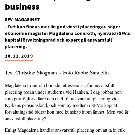
business
SFV-MAGASINET
– Det kan finnas mer än god vinst i placeringar, säger
ekonomie magister Magdalena Lönnroth, nyinvald i SFV:s
kapitalförvaltningsråd och expert på ansvarsfull
placering.
28.11.2019
Text Christine Skogman ~ Foto Rabbe Sandelin
Magdalena Lönnroth började intressera sig för ansvarsfull
placering redan under studierna vid Hanken. I dag jobbar hon
som portfölj­förvaltare och chef för ansvars­full placering vid
Kyrkans pensions­fond, och som ny medlem i SFV:s kapital­­-
förvaltningsråd bidrar hon med kunskap inom ämnet. Men vad är
ansvars­full placering?
Enligt Magdalena handlar ansvarsfull placering om att ta in etik