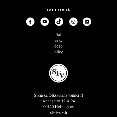
FÖLJ SFV PÅ
Dat
asky
ddsp
olicy
Svenska folkskolans vänner rf
Annegatan 12 A 24
00120 Helsingfors
sfv@sfv.fi