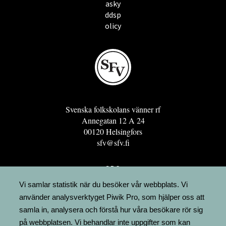
asky
ddsp
olicy
Svenska folkskolans vänner rf
Annegatan 12 A 24
00120 Helsingfors
sfv@sfv.fi
GRO
FÖRENINGSRESURSEN
Vi samlar statistik när du besöker vår webbplats. Vi
använder analysverktyget Piwik Pro, som hjälper oss att
MINNESRUNOR.FI
samla in, analysera och förstå hur våra besökare rör sig
UPPSLAGSVERKET FINLAND
på webbplatsen. Vi behandlar inte uppgifter som kan