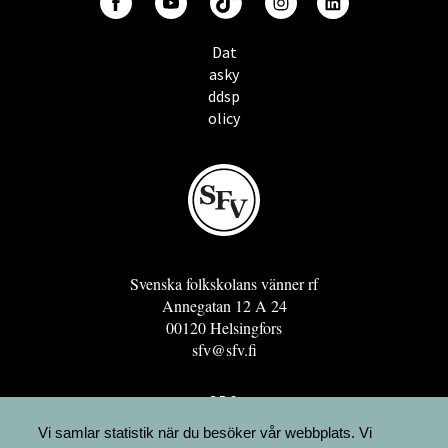
Dat
asky
ddsp
olicy
Svenska folkskolans vänner rf
Annegatan 12 A 24
00120 Helsingfors
sfv@sfv.fi
GRO
FÖRENINGSRESURSEN
Vi samlar statistik när du besöker vår webbplats. Vi