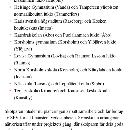
Helsinge Gymnasium (Vanda) och Tampereen yliopiston
normaalikoulun lukio (Tammerfors)
Karis svenska högstadium (Raseborg) och Kosken
koulukeskus (Imatra)
Katedralskolan (Åbo) och Puolalanmäen lukio (Åbo)
Korsholms gymnasium (Korsholm) och Ylöjärven lukio
(Ylöjärvi)
Lovisa Gymnasium (Lovisa) och Rauman Lyseon lukio
(Raumo)
Norra Korsholms skola (Korsholm) och Niittylahden koulu
(Joensuu)
Näs skola (Larsmo) och Leppätien koulu (Sibbo)
Terjärv skola (Kronoby) och Kaustisen keskuskoulu
(Kaustby)
Skolparen inleder nu planeringen av sitt samarbete och får bidrag
av SFV för att finansiera verksamheten. Svenska nu arrangerar
nätverksträffar under projektets gång, där skolparen får dela goda