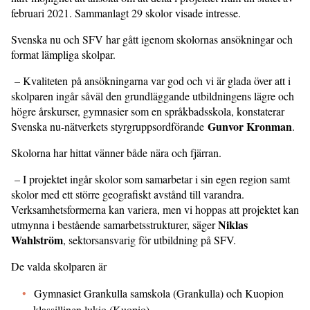
februari 2021. Sammanlagt 29 skolor visade intresse.
Svenska nu och SFV har gått igenom skolornas ansökningar och
format lämpliga skolpar.
– Kvaliteten på ansökningarna var god och vi är glada över att i
skolparen ingår såväl den grundläggande utbildningens lägre och
högre årskurser, gymnasier som en språkbadsskola, konstaterar
Gunvor Kronman
Svenska nu-nätverkets styrgruppsordförande
.
Skolorna har hittat vänner både nära och fjärran.
– I projektet ingår skolor som samarbetar i sin egen region samt
skolor med ett större geografiskt avstånd till varandra.
Verksamhetsformerna kan variera, men vi hoppas att projektet kan
Niklas
utmynna i bestående samarbetsstrukturer, säger
Wahlström
, sektorsansvarig för utbildning på SFV.
De valda skolparen är
Gymnasiet Grankulla samskola (Grankulla) och Kuopion
klassillinen lukio (Kuopio)