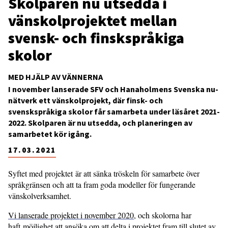
Skolparen nu utsedda i
vänskolprojektet mellan
svensk- och finskspråkiga
skolor
MED HJÄLP AV VÄNNERNA
I november lanserade SFV och Hanaholmens Svenska nu-
nätverk ett vänskolprojekt, där finsk- och
svenskspråkiga skolor får samarbeta under läsåret 2021-
2022. Skolparen är nu utsedda, och planeringen av
samarbetet kör igång.
17.03.2021
Syftet med projektet är att sänka tröskeln för samarbete över
språkgränsen och att ta fram goda modeller för fungerande
vänskolverksamhet.
Vi lanserade projektet i november 2020
, och skolorna har
haft möjlighet att ansöka om att delta i projektet fram till slutet av