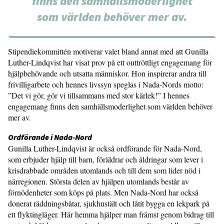
finns den samhällsmoderlighet
som världen behöver mer av.
Stipendiekommittén motiverar valet bland annat med att Gunilla
Luther-Lindqvist har visat prov på ett outtröttligt engagemang för
hjälpbehövande och utsatta människor. Hon inspirerar andra till
frivilligarbete och hennes livssyn speglas i Nada-Nords motto:
”Det vi gör, gör vi tillsammans med stor kärlek!” I hennes
engagemang finns den samhällsmoderlighet som världen behöver
mer av.
Ordförande i Nada-Nord
Gunilla Luther-Lindqvist är också ordförande för Nada-Nord,
som erbjuder hjälp till barn, föräldrar och åldringar som lever i
krisdrabbade områden utomlands och till dem som lider nöd i
närregionen. Största delen av hjälpen utomlands består av
förnödenheter som köps på plats. Men Nada-Nord har också
donerat räddningsbåtar, sjukhustält och låtit bygga en lekpark på
ett flyktingläger. Här hemma hjälper man främst genom bidrag till