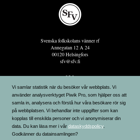
Svenska folkskolans vänner rf
Annegatan 12 A 24
00120 Helsingfors
sfv@sfv.fi
GRO
FÖRENINGSRESURSEN
Vi samlar statistik när du besöker vår webbplats. Vi
använder analysverktyget Piwik Pro, som hjälper oss att
MINNESRUNOR.FI
samla in, analysera och förstå hur våra besökare rör sig
UPPSLAGSVERKET FINLAND
på webbplatsen. Vi behandlar inte uppgifter som kan
LÄGENHETER
kopplas till enskilda personer och vi anonymiserar din
FAKTURERING
data. Du kan läsa mer i vår
dataskyddspolicy
.
Godkänner du datainsamlingen?