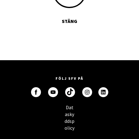
STÄNG
FÖLJ SFV PÅ
Dat
asky
ddsp
olicy