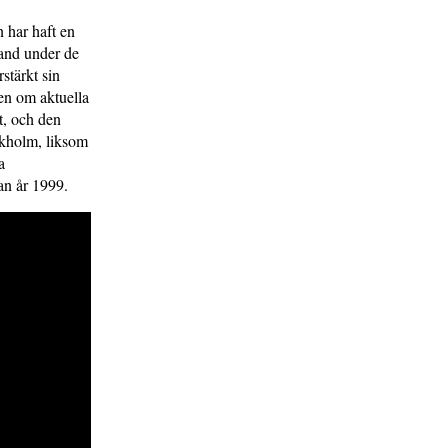
n har haft en
land under de
rstärkt sin
den om aktuella
et, och den
ockholm, liksom
a
an år 1999.