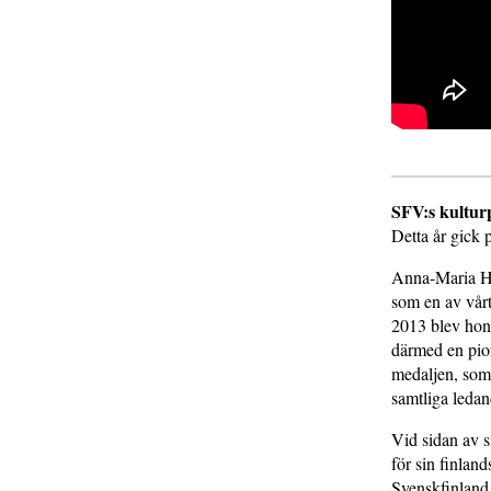
SFV:s kultur
Detta år gick p
Anna-Maria Hel
som en av vårt
2013 blev hon 
därmed en pio
medaljen, som 
samtliga ledan
Vid sidan av s
för sin finlan
Svenskfinland