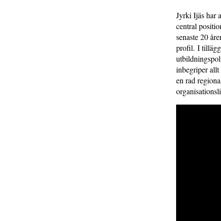
Jyrki Ijäs har
central positi
senaste 20 åren
profil. I till
utbildningspoli
inbegriper all
en rad regiona
organisationsl