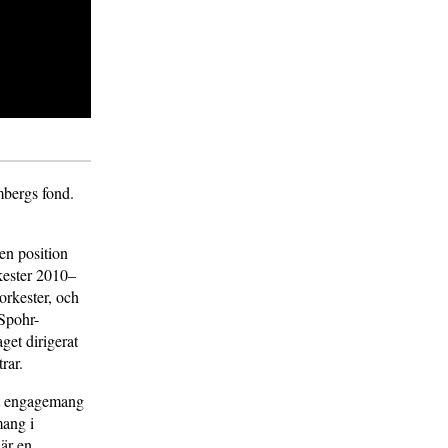
mbergs fond.
en position
kester 2010–
orkester, och
Spohr-
get dirigerat
trar.
tat engagemang
mang i
är en