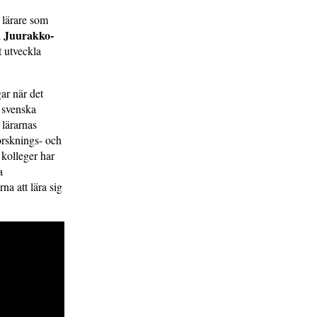
 lärare som
 Juurakko-
t utveckla
ar när det
 svenska
 lärarnas
orsknings- och
 kolleger har
a
na att lära sig