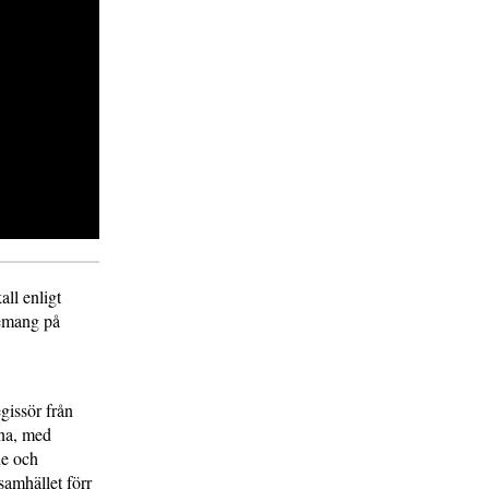
ll enligt
gemang på
gissör från
vna, med
de och
samhället förr