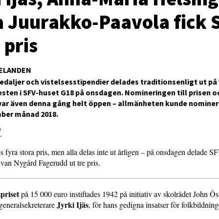
a Juurakko-Paavola fick 
 pris
ELANDEN
medaljer och vistelsesstipendier delades traditionsenligt ut på
sten i SFV-huset G18 på onsdagen. Nomineringen till prisen o
var även denna gång helt öppen – allmänheten kunde nominer
ber månad 2018.
9
s fyra stora pris, men alla delas inte ut årligen – på onsdagen delade S
van Nygård Fagerudd ut tre pris.
priset
på 15 000 euro instiftades 1942 på initiativ av skolrådet John Ös
Jyrki Ijäs
l generalsekreterare
, för hans gedigna insatser för folkbildnin