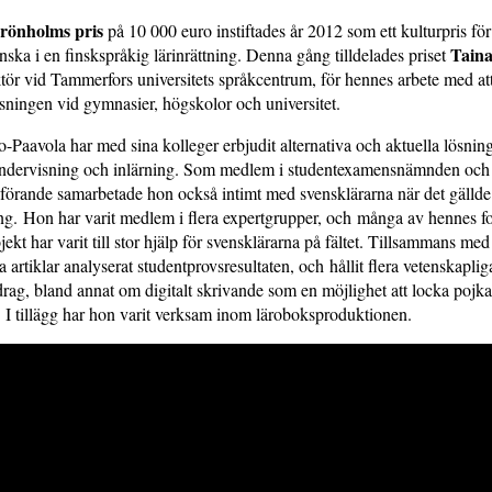
Grönholms pris
på 10 000 euro instiftades år 2012 som ett kulturpris för
Taina
nska i en finskspråkig lärinrättning. Denna gång tilldelades priset
ktör vid Tammerfors universitets språkcentrum, för hennes arbete med at
sningen vid gymnasier, högskolor och universitet.
-Paavola har med sina kolleger erbjudit alternativa och aktuella lösning
undervisning och inlärning. Som medlem i studentexamensnämnden och
förande samarbetade hon också intimt med svensklärarna när det gällde
ng. Hon har varit medlem i flera expertgrupper, och många av hennes f
ekt har varit till stor hjälp för svensklärarna på fältet. Tillsammans med
a artiklar analyserat studentprovsresultaten, och hållit flera vetenskaplig
rag, bland annat om digitalt skrivande som en möjlighet att locka pojkar
. I tillägg har hon varit verksam inom läroboksproduktionen.