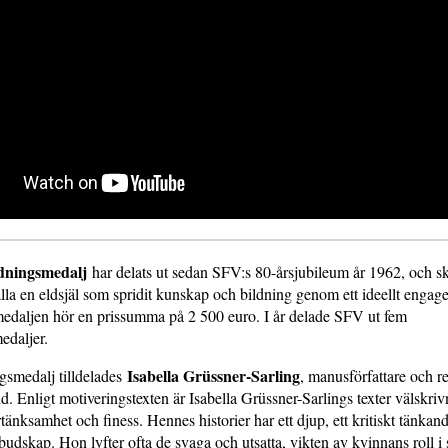
ldningsmedalj
har delats ut sedan SFV:s 80-årsjubileum år 1962, och ska
lfalla en eldsjäl som spridit kunskap och bildning genom ett ideellt enga
medaljen hör en prissumma på 2 500 euro. I år delade SFV ut fem
edaljer.
Isabella Grüssner-Sarling
gsmedalj tilldelades
, manusförfattare och re
d. Enligt motiveringstexten är Isabella Grüssner-Sarlings texter välskri
tänksamhet och finess. Hennes historier har ett djup, ett kritiskt tänkan
dskap. Hon lyfter ofta de svaga och utsatta, vikten av kvinnans roll i 