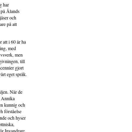
g har
k på Ålands
jäser och
are på att
 att i 60 år ha
ning, med
ivsverk, men
givningen, till
ecennier gjort
årt eget språk.
aljen. När de
n Annika
en kunnig och
h förståelse
rande och hyser
ottniska,
För Invandrare