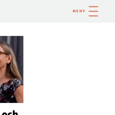
MENY
 och