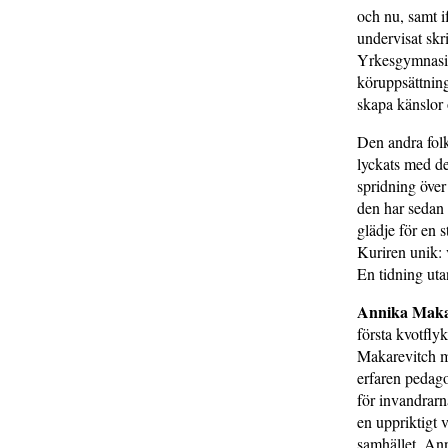
och nu, samt i
undervisat skr
Yrkesgymnasiu
köruppsättning
skapa känslor
Den andra folk
lyckats med de
spridning över
den har sedan l
glädje för en 
Kuriren unik: 
En tidning uta
Annika Maka
första kvotfly
Makarevitch m
erfaren pedago
för invandrarn
en uppriktigt v
samhället. Ann