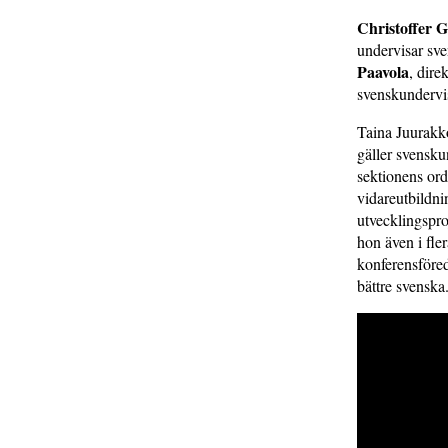
Christoffer 
undervisar sve
Paavola
, dire
svenskundervi
Taina Juurakko
gäller svensk
sektionens ord
vidareutbildni
utvecklingsproj
hon även i fler
konferensföred
bättre svenska