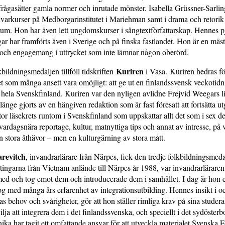
frågasätter gamla normer och inrutade mönster. Isabella Grüssner-Sarlin
ivarkurser på Medborgarinstitutet i Mariehman samt i drama och retori
m. Hon har även lett ungdomskurser i sångtextförfattarskap. Hennes p
ar har framförts även i Sverige och på finska fastlandet. Hon är en mäst
 och engagemang i uttrycket som inte lämnar någon oberörd.
Kuriren
bildningsmedaljen tillföll tidskriften
i Vasa. Kuriren hedras för
t som många ansett vara omöjligt: att ge ut en finlandssvensk veckotid
 hela Svenskfinland. Kuriren var den nyligen avlidne Frejvid Weegars l
änge gjorts av en hängiven redaktion som är fast föresatt att fortsätta ut
stor läsekrets runtom i Svenskfinland som uppskattar allt det som i sex d
vardagsnära reportage, kultur, matnyttiga tips och annat av intresse, på v
n stora åthävor – men en kulturgärning av stora mått.
revitch
, invandrarlärare från Närpes, fick den tredje folkbildningsmed
ktingarna från Vietnam anlände till Närpes år 1988, var invandrarlärare
ed och tog emot dem och introducerade dem i samhället. I dag är hon 
g med många års erfarenhet av integrationsutbilding. Hennes insikt i oc
as behov och svårigheter, gör att hon ställer rimliga krav på sina stude
ilja att integrera dem i det finlandssvenska, och speciellt i det sydösterb
ika har tagit ett omfattande ansvar för att utveckla materialet Svenska 