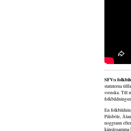
SFV:s folkbi
statuterna til
svenska. Till 
folkbildningsm
En folkbildnin
Pålsböle, Ålan
noggrann efter
känslosamma bu