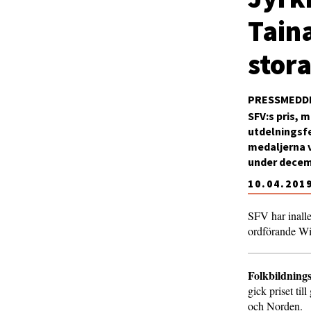
Tain
stora
PRESSMEDD
SFV:s pris, 
utdelningsfe
medaljerna 
under decem
10.04.201
SFV har inalle
ordförande Wi
Folkbildnings
gick priset til
och Norden.