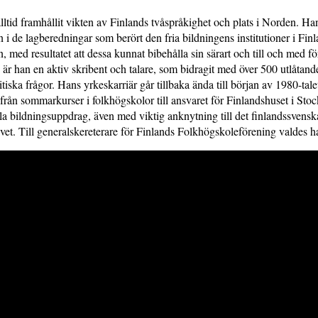
 alltid framhållit vikten av Finlands tvåspråkighet och plats i Norden. Ha
on i de lagberedningar som berört den fria bildningens institutioner i Fin
, med resultatet att dessa kunnat bibehålla sin särart och till och med fö
ägg är han en aktiv skribent och talare, som bidragit med över 500 utlåtan
tiska frågor. Hans yrkeskarriär går tillbaka ända till början av 1980-tal
t från sommarkurser i folkhögskolor till ansvaret för Finlandshuset i St
la bildningsuppdrag, även med viktig anknytning till det finlandssvensk
ivet. Till generalskereterare för Finlands Folkhögskoleförening valdes h