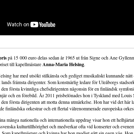
pris
på 15 000 euro delas sedan år 1965 ut från Signe och Ane Gyllen
Anna-Maria Helsing
riset till kapellmästare
.
sing har med utsökt stilkänsla och gediget musikaliskt kunnande nått 
 lands främsta dirigenter. Som konstnärlig ledare för Uleåborgs stadsor
den första kvinnliga chefsdirigenten någonsin för en finländsk symfoni
njär och en förebild. År 2011 prisbelönades hon i Tyskland med Louis 
den första dirigenten att motta denna utmärkelse. Hon har vid det här la
de finländska orkestrar och ett flertal välrenommerade europeiska orkes
ina många nationella och internationella uppdrag visar hon ett helhjär
dssvenska kulturtillhörighet och medverkar ofta vid konserter och evene
. Som kapellmästare och kvinna har hon modigt gått sin egen väg. Hon 