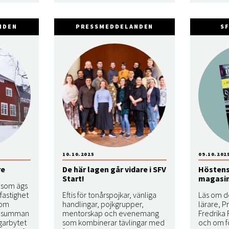
NDEN
PRESSMEDDELANDEN
S
10.10.2025
09.10.202
re
De här lagen går vidare i SFV
Höstens
Start!
magasin
, som ägs
fastighet
Eftis för tonårspojkar, vänliga
Läs om d
gom
handlingar, pojkgrupper,
lärare, P
pesumman
mentorskap och evenemang
Fredrika
garbytet
som kombinerar tävlingar med
och om f