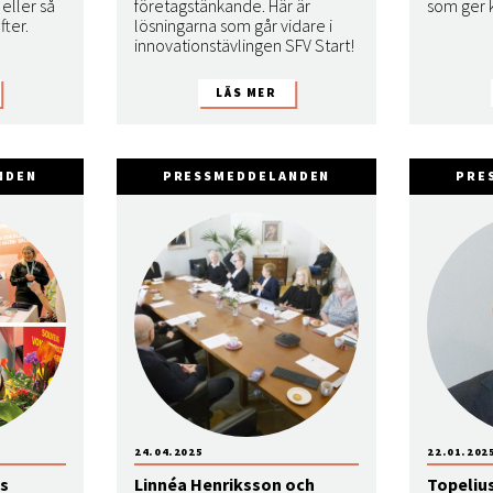
eller så
företagstänkande. Här är
som ger k
fter.
lösningarna som går vidare i
innovationstävlingen SFV Start!
NDEN
PRESSMEDDELANDEN
PRE
24.04.2025
22.01.202
:s
Linnéa Henriksson och
Topelius