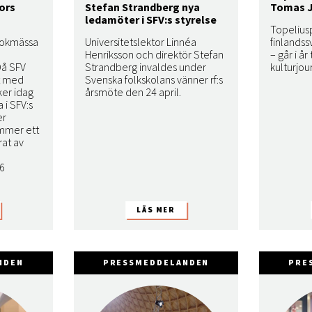
ors
Stefan Strandberg nya
Tomas 
ledamöter i SFV:s styrelse
Topeliusp
bokmässa
Universitetslektor Linnéa
finlandss
Henriksson och direktör Stefan
– går i år
Då SFV
Strandberg invaldes under
kulturjou
t med
Svenska folkskolans vänner rf:s
ker idag
årsmöte den 24 april.
 i SFV:s
er
ommer ett
at av
6
NDEN
PRESSMEDDELANDEN
PRE