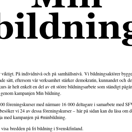
är viktigt. På individnivå och på samhällsnivå. Vi bildningsaktörer bygg
ande sätt, eftersom vår verksamhet stärker demokratin, kunnandet och det 
rs är helt enkelt en del av ett större bildningsarbete som ständigt pågår
am genom kampanjen Min bildning.
00 föreningskurser med närmare 16 000 deltagare i samarbete med SFV
esöker vi 24 av dessa föreningskurser – här på sidan kan du läsa om d
lja med kampanjen på #minbildning.
visa bredden på fri bildning i Svenskfinland.