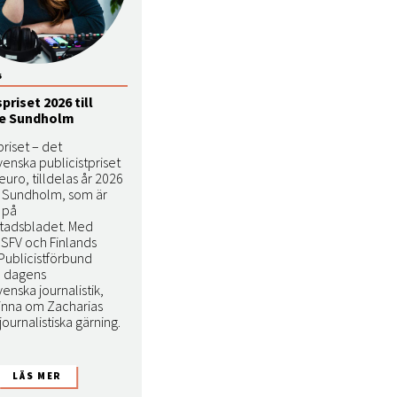
6
priset 2026 till
e Sundholm
riset – det
venska publicistpriset
euro, tilldelas år 2026
 Sundholm, som är
t på
tadsbladet. Med
ll SFV och Finlands
Publicistförbund
a dagens
venska journalistik,
nna om Zacharias
journalistiska gärning.