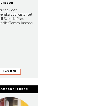
Jansson
riset – det
venska publicistpriset
 till Svenska Yles
rnalist Tomas Jansson.
SSMEDDELANDEN