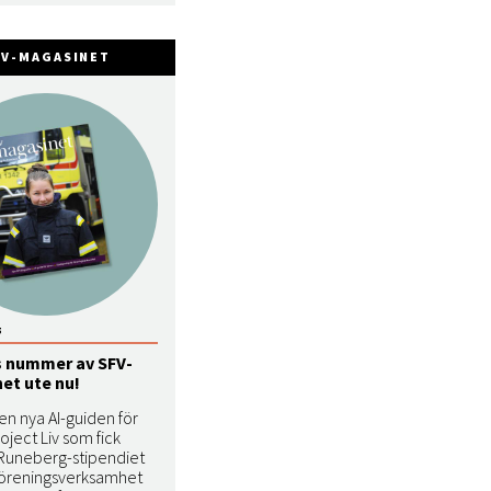
FV-MAGASINET
5
 nummer av SFV-
et ute nu!
en nya AI-guiden för
roject Liv som fick
 Runeberg-stipendiet
öreningsverksamhet