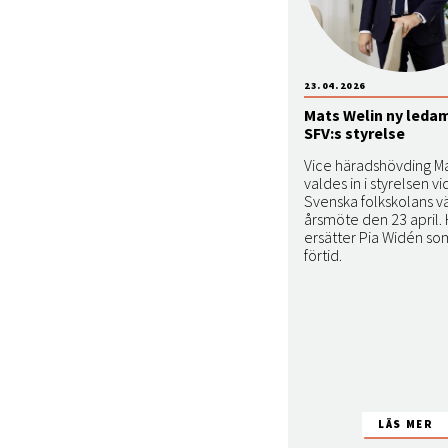
23.04.2026
Mats Welin ny ledam
SFV:s styrelse
Vice häradshövding Ma
valdes in i styrelsen vi
Svenska folkskolans vä
årsmöte den 23 april.
ersätter Pia Widén som
förtid.