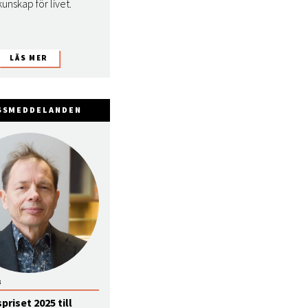
unskap för livet.
SSMEDDELANDEN
5
priset 2025 till