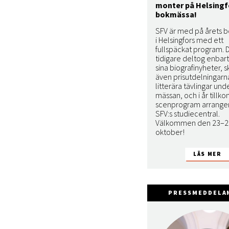
monter på Helsingf
bokmässa!
SFV är med på årets 
i Helsingfors med ett
fullspäckat program. 
tidigare deltog enbar
sina biografinyheter, s
även prisutdelningarna
litterära tävlingar und
mässan, och i år tillk
scenprogram arranger
SFV:s studiecentral.
Välkommen den 23–2
oktober!
PRESSMEDDELA