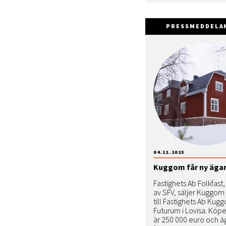
PRESSMEDDELA
04.12.2025
Kuggom får ny äga
Fastighets Ab Folkfast
av SFV, säljer Kuggom 
till Fastighets Ab Kug
Futurum i Lovisa. Kö
är 250 000 euro och ä