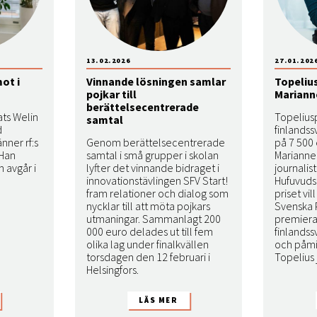
13.02.2026
27.01.202
ot i
Vinnande lösningen samlar
Topelius
pojkar till
Mariann
berättelsecentrerade
ts Welin
Topeliusp
samtal
d
finlandss
nner rf:s
Genom berättelsecentrerade
på 7 500 
 Han
samtal i små grupper i skolan
Marianne
 avgår i
lyfter det vinnande bidraget i
journalis
innovationstävlingen SFV Start!
Hufuvuds
fram relationer och dialog som
priset vi
nycklar till att möta pojkars
Svenska 
utmaningar. Sammanlagt 200
premier
000 euro delades ut till fem
finlandss
olika lag under finalkvällen
och påmi
torsdagen den 12 februari i
Topelius 
Helsingfors.