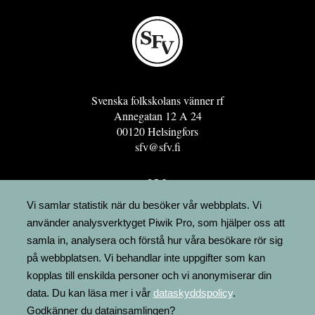
Svenska folkskolans vänner rf
Annegatan 12 A 24
00120 Helsingfors
sfv@sfv.fi
GRO
FÖRENINGSRESURSEN
Vi samlar statistik när du besöker vår webbplats. Vi
använder analysverktyget Piwik Pro, som hjälper oss att
MINNESRUNOR.FI
samla in, analysera och förstå hur våra besökare rör sig
UPPSLAGSVERKET FINLAND
på webbplatsen. Vi behandlar inte uppgifter som kan
LÄGENHETER
kopplas till enskilda personer och vi anonymiserar din
FAKTURERING
data. Du kan läsa mer i vår
dataskyddspolicy
.
Godkänner du datainsamlingen?