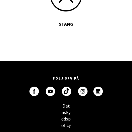
STÄNG
FÖLJ SFV PÅ
Dat
asky
ddsp
olicy