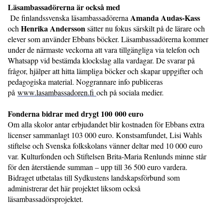
Läsambassadörerna är också med
Amanda Audas-Kass
De finlandssvenska läsambassadörerna
Henrika Andersson
och
sätter nu fokus särskilt på de lärare och
elever som använder Ebbans böcker. Läsambassadörerna kommer
under de närmaste veckorna att vara tillgängliga via telefon och
Whatsapp vid bestämda klockslag alla vardagar. De svarar på
frågor, hjälper att hitta lämpliga böcker och skapar uppgifter och
pedagogiska material. Noggrannare info publiceras
på
www.lasambassadoren.fi
och på sociala medier.
Fonderna bidrar med drygt 100 000 euro
Om alla skolor antar erbjudandet blir kostnaden för Ebbans extra
licenser sammanlagt 103 000 euro. Konstsamfundet, Lisi Wahls
stiftelse och Svenska folkskolans vänner deltar med 10 000 euro
var. Kulturfonden och Stiftelsen Brita-Maria Renlunds minne står
för den återstående summan – upp till 36 500 euro vardera.
Bidraget utbetalas till Sydkustens landskapsförbund som
administrerar det här projektet liksom också
läsambassadörsprojektet.