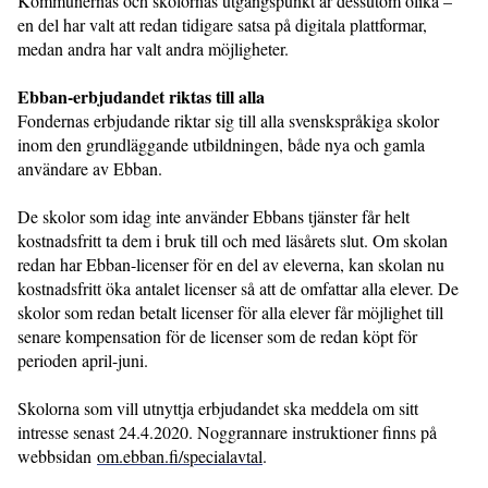
Kommunernas och skolornas utgångspunkt är dessutom olika –
en del har valt att redan tidigare satsa på digitala plattformar,
medan andra har valt andra möjligheter.
Ebban-erbjudandet riktas till alla
Fondernas erbjudande riktar sig till alla svenskspråkiga skolor
inom den grundläggande utbildningen, både nya och gamla
användare av Ebban.
De skolor som idag inte använder Ebbans tjänster får helt
kostnadsfritt ta dem i bruk till och med läsårets slut. Om skolan
redan har Ebban-licenser för en del av eleverna, kan skolan nu
kostnadsfritt öka antalet licenser så att de omfattar alla elever. De
skolor som redan betalt licenser för alla elever får möjlighet till
senare kompensation för de licenser som de redan köpt för
perioden april-juni.
Skolorna som vill utnyttja erbjudandet ska meddela om sitt
intresse senast 24.4.2020. Noggrannare instruktioner finns på
webbsidan
om.ebban.fi/specialavtal
.