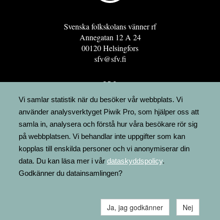
Svenska folkskolans vänner rf
Annegatan 12 A 24
00120 Helsingfors
sfv@sfv.fi
GRO
FÖRENINGSRESURSEN
Vi samlar statistik när du besöker vår webbplats. Vi
använder analysverktyget Piwik Pro, som hjälper oss att
MINNESRUNOR.FI
samla in, analysera och förstå hur våra besökare rör sig
UPPSLAGSVERKET FINLAND
på webbplatsen. Vi behandlar inte uppgifter som kan
LÄGENHETER
kopplas till enskilda personer och vi anonymiserar din
FAKTURERING
data. Du kan läsa mer i vår
dataskyddspolicy
.
Godkänner du datainsamlingen?
Ja, jag godkänner
Nej