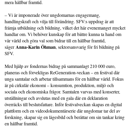
mera hållbar framtid.
– Vi är imponerade över ungdomarnas engagemang,
handlingskraft och vilja till förändring. SFV:s uppdrag är att
främja utbildning och bildning, vilket det här evenemanget mycket
handlar om. Vi behöver kunskap för att bättre kunna ta hand om
vår värld och göra val som bidrar till en hållbar framtid,
Anna-Karin Öhman
säger
, sektorsansvarig för fri bildning på
SFV.
Med hjälp av fondernas bidrag på sammanlagt 210 000 euro,
planeras och förvekligas ReGeneration-veckan – en festival där
unga samtalar och arbetar tillsammans för en hållbar värld. Fokus
är på cirkulär ekonomi – konsumtion, produktion, miljö och
sociala och ekonomiska frågor. Samtalen varvas med konserter,
utställningar och avslutas med en gala där en deklaration
överräcks till beslutsfattare. Inför festivalveckan skapas en digital
plattform och en videodokumentärserie där ungdomar tar del av
forskning, skapar sig en lägesbild och berättar om sin tankar kring
en hållbar framtid.