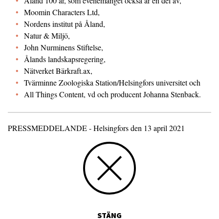
Åland 100 år, som evenemanget också är en del av,
Moomin Characters Ltd,
Nordens institut på Åland,
Natur & Miljö,
John Nurminens Stiftelse,
Ålands landskapsregering,
Nätverket Bärkraft.ax,
Tvärminne Zoologiska Station/Helsingfors universitet och
All Things Content, vd och producent Johanna Stenback.
PRESSMEDDELANDE - Helsingfors den 13 april 2021
STÄNG