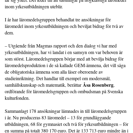
inom yrkesutbildningen uteblir.
I år har läromedelsgruppen behandlat tre ansökningar för
läromedel inom yrkesutbildningen och beviljat bidrag för två av
dem.
– Utgående från Magmas rapport och den dialog vi har med
yrkesutbildningen, har vi landat i en samsyn om var behoven är
som störst. Läromedelsgruppen börjar med att bevilja bidrag för
läromedelsproduktion i de så kallade GEM-ämnena, det vill säga
de obligatoriska ämnena som alla läser oberoende av
studieinriktning. Det handlar till exempel om modersmål,
Åsa Rosenberg
samhällskunskap och matematik, berättar
,
ordförande för läromedelsgruppen och ombudsman på Svenska
kulturfonden.
Sammanlagt 178 ansökningar lämnades in till läromedelsgruppen
i år. Nu produceras 83 läromedel – 13 för grundläggande
utbildningen, 68 för gymnasiet och två för yrkesutbildningen – för
en summa på totalt 380 170 euro. Det är 133 713 euro mindre än i