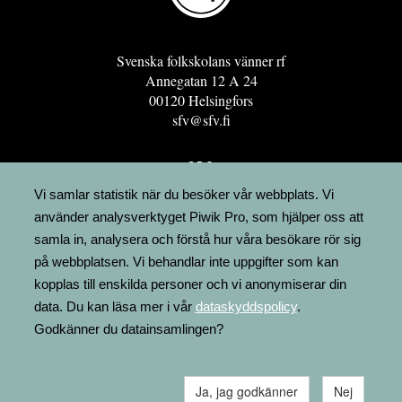
Svenska folkskolans vänner rf
Annegatan 12 A 24
00120 Helsingfors
sfv@sfv.fi
GRO
FÖRENINGSRESURSEN
Vi samlar statistik när du besöker vår webbplats. Vi
använder analysverktyget Piwik Pro, som hjälper oss att
MINNESRUNOR.FI
samla in, analysera och förstå hur våra besökare rör sig
UPPSLAGSVERKET FINLAND
på webbplatsen. Vi behandlar inte uppgifter som kan
LÄGENHETER
kopplas till enskilda personer och vi anonymiserar din
FAKTURERING
data. Du kan läsa mer i vår
dataskyddspolicy
.
Godkänner du datainsamlingen?
Ja, jag godkänner
Nej