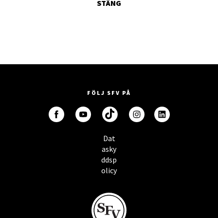
STÄNG
FÖLJ SFV PÅ
Dat
asky
ddsp
olicy