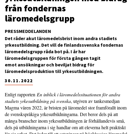
från fondernas
läromedelsgrupp
PRESSMEDDELANDEN
Det råder akut läromedelsbrist inom andra stadiets
yrkesutbildning. Det vill de finlandssvenska fondernas
läromedelsgrupp råda bot på. I år har
läromedelsgruppen för första gången tagit
emot ansökningar och beviljat bidrag för
läromedelsproduktion till yrkesutbildningen.
30.11.2022
Enligt rapporten
En inblick i läromedelssituationen för andra
stadiets yrkesutbildning på svenska
, utgiven av tankesmedjan
Magma våren 2022, är bristen på läromedel stor framförallt inom
de svenskspråkiga yrkesutbildningarna. Det beror dels på att
många branscher inom yrkesutbildningen är förhållandevis små,
dels på utbildningarna i sig handlar om att eleverna helt praktiskt
lär sig yrket. Det leder till att satsningar på högklassiga läromedel