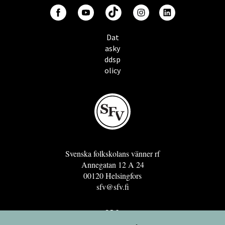
Dat
asky
ddsp
olicy
Svenska folkskolans vänner rf
Annegatan 12 A 24
00120 Helsingfors
sfv@sfv.fi
GRO