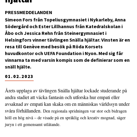
PRESSMEDDELANDEN
Simeon Fors från Topeliusgymnasiet i Nykarleby, Anna
Södergård och Ester Lillhannus från Katedralskolan i
Åbo och Jessica Rehn från Steinergymnasiet i
Helsingfors vinner tävlingen Snälla hjältar. Vinsten är en
resa till Genève med besök på Röda Korsets
huvudkontor och UEFA Foundation i Nyon. Med sig får
vinnarna ta med varsin kompis som de definierar som en
snäll hjälte.
01.02.2023
Årets upplaga av tävlingen Snälla hjältar lockade studerande på
andra stadiet att väcka fantasin och utforska hur empati eller
avsaknad av empati kan skaka om en människas världssyn under
svåra förhållanden.
Den regionala spridningen var stor och bidragen
höll en hög nivå­ – de visade på en språklig och kreativ mognad, säger
juryn i ett gemensamt utlåtande.