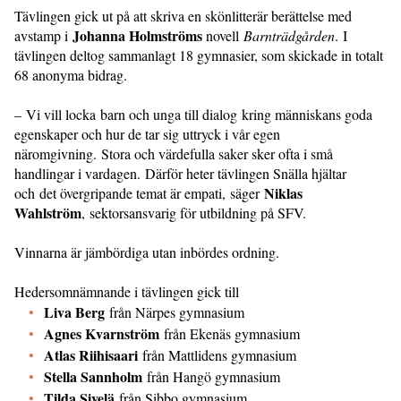
Tävlingen gick ut på att skriva en skönlitterär berättelse med
Johanna Holmströms
avstamp i
novell
Barnträdgården
. I
tävlingen deltog sammanlagt 18 gymnasier, som skickade in totalt
68 anonyma bidrag.
– Vi vill locka barn och unga till dialog kring människans goda
egenskaper och hur de tar sig uttryck i vår egen
näromgivning. Stora och värdefulla saker sker ofta i små
handlingar i vardagen. Därför heter tävlingen Snälla hjältar
Niklas
och det övergripande temat är empati, säger
Wahlström
, sektorsansvarig för utbildning på SFV.
Vinnarna är jämbördiga utan inbördes ordning.
Hedersomnämnande i tävlingen gick till
Liva Berg
från Närpes gymnasium
Agnes Kvarnström
från Ekenäs gymnasium
Atlas Riihisaari
från Mattlidens gymnasium
Stella Sannholm
från Hangö gymnasium
Tilda Sivelä
från Sibbo gymnasium