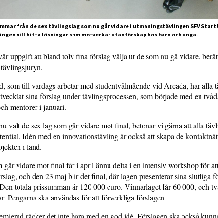
mar från de sex tävlingslag som nu går vidare i utmaningstävlingen SFV Start!
ingen vill hitta lösningar som motverkar utanförskap hos barn och unga.
vår uppgift att bland tolv fina förslag välja ut de som nu gå vidare, berä
tävlingsjuryn.
, som till vardags arbetar med studentvälmående vid Arcada, har alla t
utvecklat sina förslag under tävlingsprocessen, som började med en tvåda
ch mentorer i januari.
u valt de sex lag som går vidare mot final, betonar vi gärna att alla tävl
tential. Idén med en innovationstävling är också att skapa de kontaktn
rojekten i land.
går vidare mot final får i april ännu delta i en intensiv workshop för att
örslag, och den 23 maj blir det final, där lagen presenterar sina slutliga f
 Den totala prissumman är 120 000 euro. Vinnarlaget får 60 000, och två
r. Pengarna ska användas för att förverkliga förslagen.
premierad räcker det inte bara med en god idé. Förslagen ska också kunna