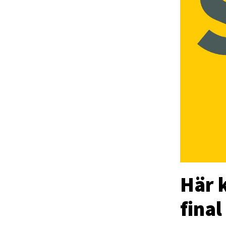
Här 
final