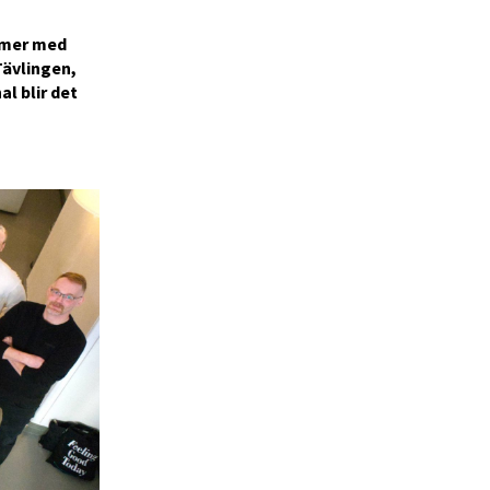
ommer med
Tävlingen,
l blir det