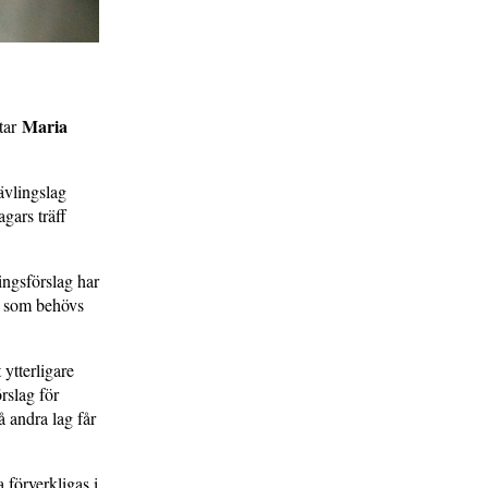
Maria
ttar
ävlingslag
gars träff
ingsförslag har
ät som behövs
 ytterligare
örslag för
 andra lag får
 förverkligas i