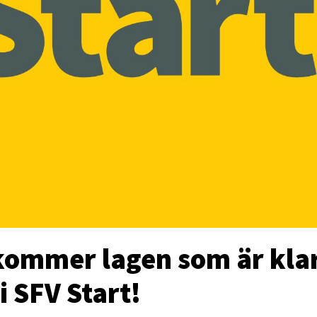
kommer lagen som är klar
 i SFV Start!