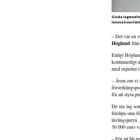
Glada lagmedlem
Innovationstävl
– Det var en s
Höglund
från 
Enligt Höglund
kontinuerligt 
med experter o
– Även om vi n
förverklingspo
för att styra p
De sex lag som 
finslipa sina f
tävlingsjuryn.
30 000 euro va
– För att bli 