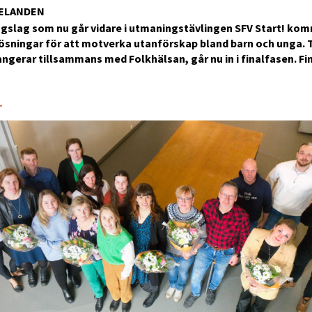
ELANDEN
ingslag som nu går vidare i utmaningstävlingen SFV Start! k
ösningar för att motverka utanförskap bland barn och unga. 
ngerar tillsammans med Folkhälsan, går nu in i finalfasen. Fina
3