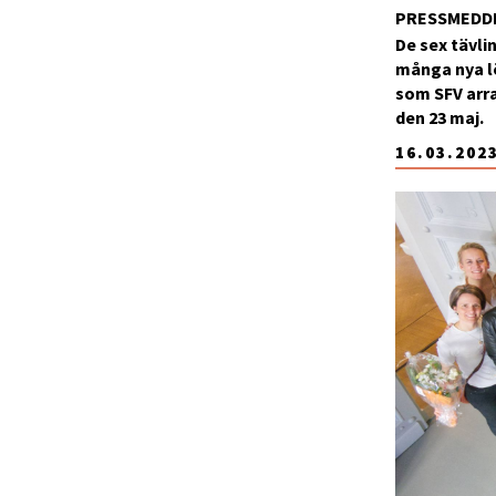
PRESSMEDD
De sex tävl
många nya l
som SFV arra
den 23 maj.
16.03.202