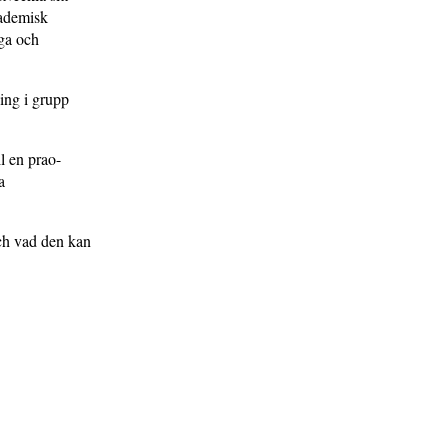
akademisk
̊ga och
ing i grupp
l en prao-
a
ch vad den kan