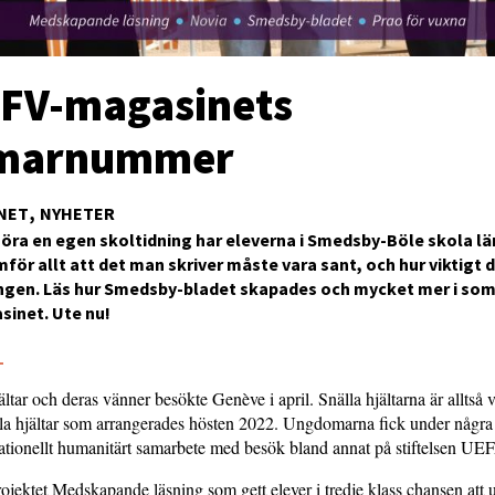
SFV-magasinets
marnummer
NET
NYHETER
ra en egen skoltidning har eleverna i Smedsby-Böle skola lär
för allt att det man skriver måste vara sant, och hur viktigt d
ingen. Läs hur Smedsby-bladet skapades och mycket mer i s
sinet. Ute nu!
3
ältar och deras vänner besökte Genève i april. Snälla hjältarna är alltså 
lla hjältar som arrangerades hösten 2022. Ungdomarna fick under några
ationellt humanitärt samarbete med besök bland annat på stiftelsen UE
ojektet Medskapande läsning som gett elever i tredje klass chansen att u