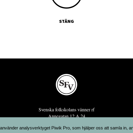
STÄNG
Svenska folkskolans vänner rf
Annegatan 12 A 24
00120 Helsingfors
 använder analysverktyget Piwik Pro, som hjälper oss att samla in, a
sfv@sfv.fi