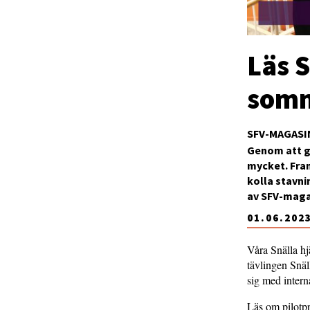
Läs 
som
SFV-MAGASI
Genom att gö
mycket. Fram
kolla stavn
av SFV-maga
01.06.202
Våra Snälla hj
tävlingen Snä
sig med intern
Läs om pilotpr