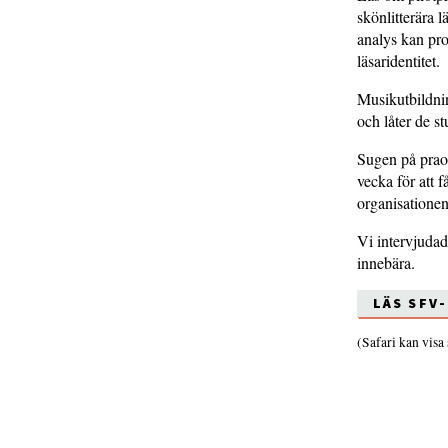
skönlitterära
analys kan proj
läsaridentitet.
Musikutbildnin
och låter de st
Sugen på prao
vecka för att f
organisatione
Vi intervjuda
innebära.
LÄS SFV
(Safari kan visa