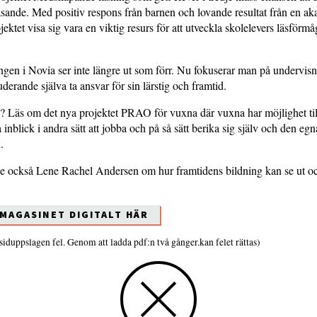
 läsande. Med positiv respons från barnen och lovande resultat från en 
ektet visa sig vara en viktig resurs för att utveckla skolelevers läsförma
gen i Novia ser inte längre ut som förr. Nu fokuserar man på undervisn
uderande själva ta ansvar för sin lärstig och framtid.
? Läs om det nya projektet PRAO för vuxna där vuxna har möjlighet til
å inblick i andra sätt att jobba och på så sätt berika sig själv och den egn
n.
de också Lene Rachel Andersen om hur framtidens bildning kan se ut o
-MAGASINET DIGITALT HÄR
 siduppslagen fel. Genom att ladda pdf:n två gånger.kan felet rättas)