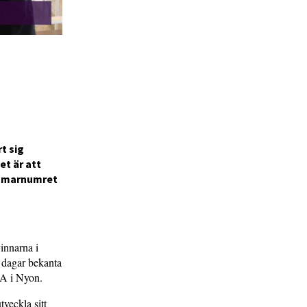
t sig
et är att
ommarnumret
vinnarna i
 dagar bekanta
FA i Nyon.
tveckla sitt