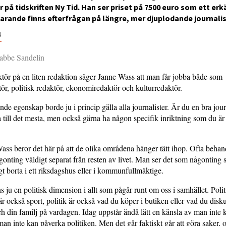
 på tidskriften Ny Tid. Han ser priset på 7500 euro som ett er
farande finns efterfrågan på längre, mer djuplodande journalis
4
Rabbe Sandelin
ör på en liten redaktion säger Janne Wass att man får jobba både som
ör, politisk redaktör, ekonomiredaktör och kulturredaktör.
nde egenskap borde ju i princip gälla alla journalister. Är du en bra jour
 till det mesta, men också gärna ha någon specifik inriktning som du är 
ass beror det här på att de olika områdena hänger tätt ihop. Ofta beha
gonting väldigt separat från resten av livet. Man ser det som någonting 
t borta i ett riksdagshus eller i kommunfullmäktige.
s ju en politisk dimension i allt som pågår runt om oss i samhället. Polit
 är också sport, politik är också vad du köper i butiken eller vad du dis
h din familj på vardagen. Idag uppstår ändå lätt en känsla av man inte
man inte kan påverka politiken. Men det går faktiskt går att göra saker, o