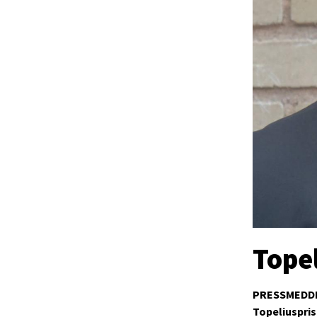
Topel
PRESSMEDD
Topeliusprise