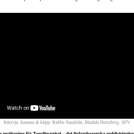
Intervju, kamera & klipp: Rabbe Sandelin, Matilda Hertzberg, SFV
motivering för Topeliuspriset – det finlandssvenska publicistprise