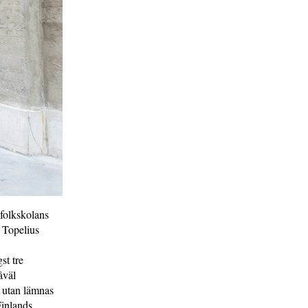
 folkskolans
 Topelius
st tre
åväl
, utan lämnas
inlands