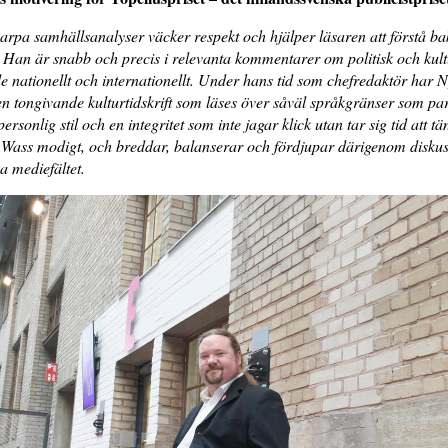
arpa samhällsanalyser väcker respekt och hjälper läsaren att förstå b
an är snabb och precis i relevanta kommentarer om politisk och kult
e nationellt och internationellt. Under hans tid som chefredaktör har 
l en tongivande kulturtidskrift som läses över såväl språkgränser som par
rsonlig stil och en integritet som inte jagar klick utan tar sig tid att tä
Wass modigt, och breddar, balanserar och fördjupar därigenom diskus
a mediefältet.