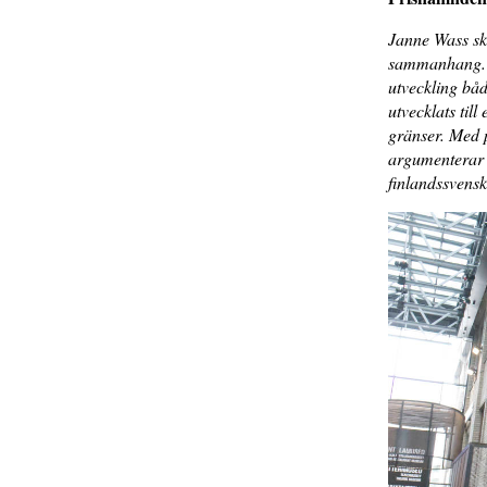
Janne Wass sk
sammanhang. H
utveckling båd
utvecklats til
gränser. Med pe
argumenterar 
finlandssvensk