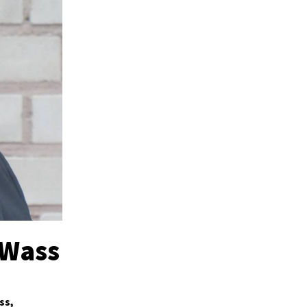
 Wass
ss,