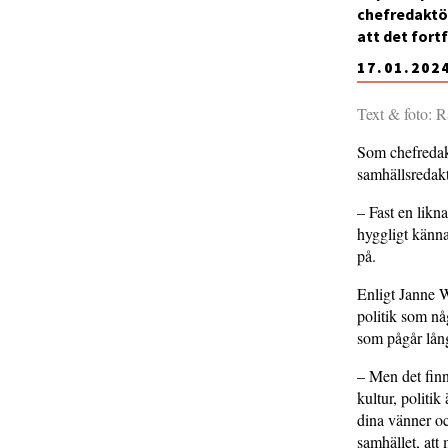
chefredaktör
att det fort
17.01.202
Text & foto: 
Som chefredakt
samhällsredakt
– Fast en likna
hyggligt känna
på.
Enligt Janne W
politik som nå
som pågår lång
– Men det finn
kultur, politik
dina vänner oc
samhället, att 