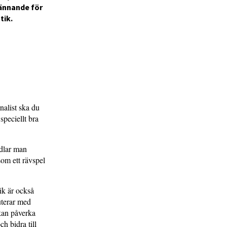
kännande för
tik.
nalist ska du
speciellt bra
ndlar man
som ett rävspel
ik är också
kuterar med
 kan påverka
ch bidra till