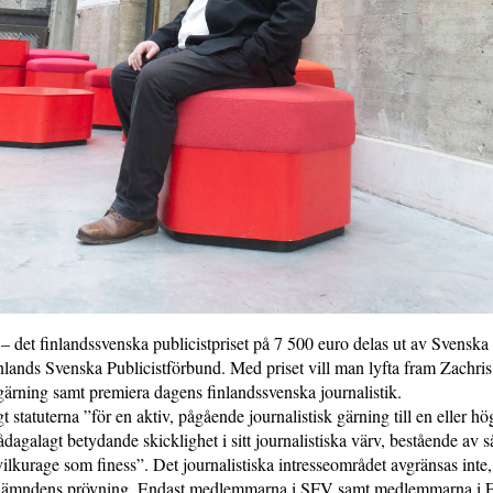
 – det finlandssvenska publicistpriset på 7 500 euro delas ut av Svenska
lands Svenska Publicistförbund. Med priset vill man lyfta fram Zachris
 gärning samt premiera dagens finlandssvenska journalistik.
gt statuterna ”för en aktiv, pågående journalistisk gärning till en eller hög
dagalagt betydande skicklighet i sitt journalistiska värv, bestående av s
civilkurage som finess”. Det journalistiska intresseområdet avgränsas inte
snämndens prövning. Endast medlemmarna i SFV samt medlemmarna i F