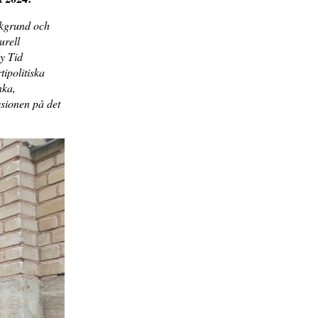
akgrund och
urell
Ny Tid
tipolitiska
nka,
sionen på det