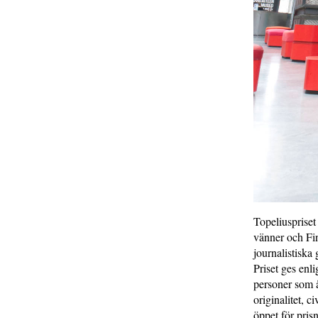
Topeliuspriset
vänner och Fin
journalistiska
Priset ges enli
personer som å
originalitet, 
öppet för pri