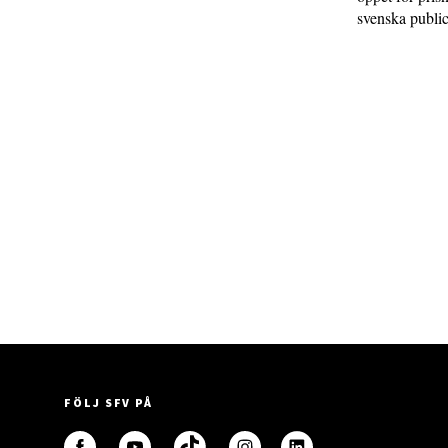
svenska public
FÖLJ SFV PÅ