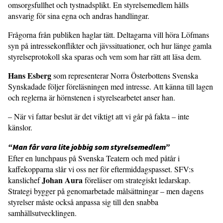
omsorgsfullhet och tystnadsplikt. En styrelsemedlem hålls
ansvarig för sina egna och andras handlingar.
Frågorna från publiken haglar tätt. Deltagarna vill höra Löfmans
syn på intressekonflikter och jävssituationer, och hur länge gamla
styrelseprotokoll ska sparas och vem som har rätt att läsa dem.
Hans Esberg
som representerar Norra Österbottens Svenska
Synskadade följer föreläsningen med intresse. Att känna till lagen
och reglerna är hörnstenen i styrelsearbetet anser han.
– När vi fattar beslut är det viktigt att vi går på fakta – inte
känslor.
“Man får vara lite jobbig som styrelsemedlem”
Efter en lunchpaus på Svenska Teatern och med påtår i
kaffekopparna slår vi oss ner för eftermiddagspasset. SFV:s
Johan Aura
kanslichef
föreläser om strategiskt ledarskap.
Strategi bygger på genomarbetade målsättningar – men dagens
styrelser måste också anpassa sig till den snabba
samhällsutvecklingen.