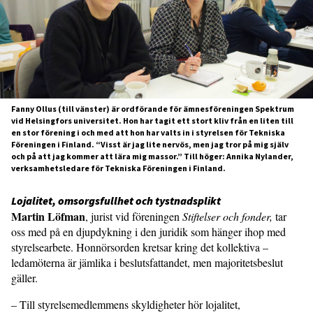
Fanny Ollus (till vänster) är ordförande för ämnesföreningen Spektrum
vid Helsingfors universitet. Hon har tagit ett stort kliv från en liten till
en stor förening i och med att hon har valts in i styrelsen för Tekniska
Föreningen i Finland. “Visst är jag lite nervös, men jag tror på mig själv
och på att jag kommer att lära mig massor.” Till höger: Annika Nylander,
verksamhetsledare för Tekniska Föreningen i Finland.
Lojalitet, omsorgsfullhet och tystnadsplikt
Martin Löfman
, jurist vid föreningen
Stiftelser och fonder,
tar
oss med på en djupdykning i den juridik som hänger ihop med
styrelsearbete. Honnörsorden kretsar kring det kollektiva –
ledamöterna är jämlika i beslutsfattandet, men majoritetsbeslut
gäller.
– Till styrelsemedlemmens skyldigheter hör lojalitet,