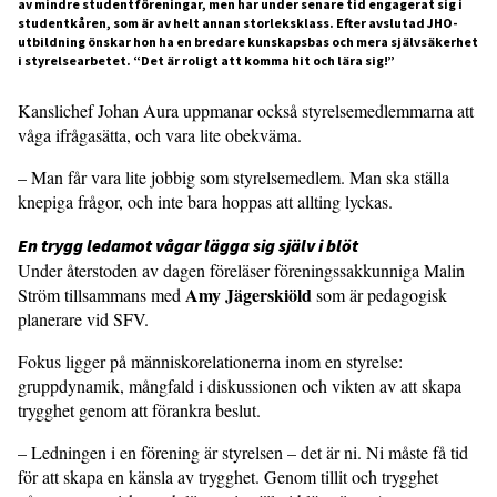
av mindre studentföreningar, men har under senare tid engagerat sig i
studentkåren, som är av helt annan storleksklass. Efter avslutad JHO-
utbildning önskar hon ha en bredare kunskapsbas och mera självsäkerhet
i styrelsearbetet. “Det är roligt att komma hit och lära sig!”
Kanslichef Johan Aura uppmanar också styrelsemedlemmarna att
våga ifrågasätta, och vara lite obekväma.
– Man får vara lite jobbig som styrelsemedlem. Man ska ställa
knepiga frågor, och inte bara hoppas att allting lyckas.
En trygg ledamot vågar lägga sig själv i blöt
Under återstoden av dagen föreläser föreningssakkunniga Malin
Amy Jägerskiöld
Ström tillsammans med
som är pedagogisk
planerare vid SFV.
Fokus ligger på människorelationerna inom en styrelse:
gruppdynamik, mångfald i diskussionen och vikten av att skapa
trygghet genom att förankra beslut.
– Ledningen i en förening är styrelsen – det är ni. Ni måste få tid
för att skapa en känsla av trygghet. Genom tillit och trygghet