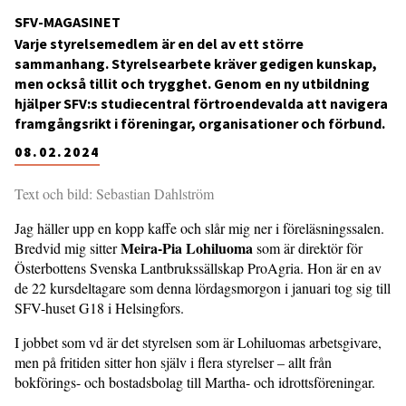
SFV-MAGASINET
Varje styrelsemedlem är en del av ett större
sammanhang. Styrelsearbete kräver gedigen kunskap,
men också tillit och trygghet. Genom en ny utbildning
hjälper SFV:s studiecentral förtroendevalda att navigera
framgångsrikt i föreningar, organisationer och förbund.
08.02.2024
Text och bild: Sebastian Dahlström
Jag häller upp en kopp kaffe och slår mig ner i föreläsningssalen.
Meira-Pia Lohiluoma
Bredvid mig sitter
som är direktör för
Österbottens Svenska Lantbrukssällskap ProAgria. Hon är en av
de 22 kursdeltagare som denna lördagsmorgon i januari tog sig till
SFV-huset G18 i Helsingfors.
I jobbet som vd är det styrelsen som är Lohiluomas arbetsgivare,
men på fritiden sitter hon själv i flera styrelser – allt från
bokförings- och bostadsbolag till Martha- och idrottsföreningar.