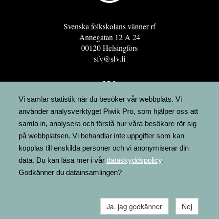
Svenska folkskolans vänner rf
Annegatan 12 A 24
00120 Helsingfors
sfv@sfv.fi
GRO
FÖRENINGSRESURSEN
Vi samlar statistik när du besöker vår webbplats. Vi
använder analysverktyget Piwik Pro, som hjälper oss att
MINNESRUNOR.FI
samla in, analysera och förstå hur våra besökare rör sig
UPPSLAGSVERKET FINLAND
på webbplatsen. Vi behandlar inte uppgifter som kan
LÄGENHETER
kopplas till enskilda personer och vi anonymiserar din
FAKTURERING
data. Du kan läsa mer i vår
dataskyddspolicy
.
Godkänner du datainsamlingen?
Ja, jag godkänner
Nej