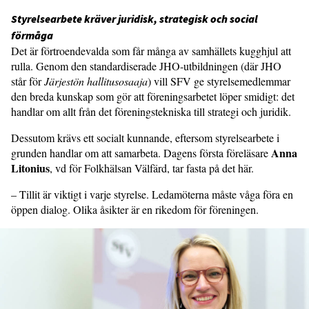
Styrelsearbete kräver juridisk, strategisk och social
förmåga
Det är förtroendevalda som får många av samhällets kugghjul att
rulla. Genom den standardiserade JHO-utbildningen (där JHO
står för
Järjestön hallitusosaaja
) vill SFV ge styrelsemedlemmar
den breda kunskap som gör att föreningsarbetet löper smidigt: det
handlar om allt från det föreningstekniska till strategi och juridik.
Dessutom krävs ett socialt kunnande, eftersom styrelsearbete i
Anna
grunden handlar om att samarbeta. Dagens första föreläsare
Litonius
, vd för Folkhälsan Välfärd, tar fasta på det här.
– Tillit är viktigt i varje styrelse. Ledamöterna måste våga föra en
öppen dialog. Olika åsikter är en rikedom för föreningen.